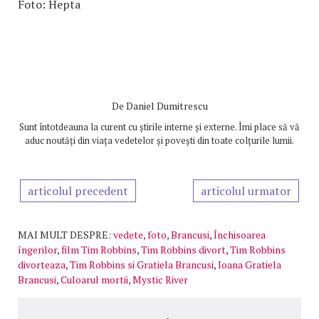
Foto: Hepta
De
Daniel Dumitrescu
Sunt întotdeauna la curent cu știrile interne și externe. Îmi place să vă
aduc noutăți din viața vedetelor și povești din toate colțurile lumii.
articolul precedent
articolul urmator
MAI MULT DESPRE:
vedete
,
foto
,
Brancusi
,
Închisoarea
îngerilor
,
film Tim Robbins
,
Tim Robbins divort
,
Tim Robbins
divorteaza
,
Tim Robbins si Gratiela Brancusi
,
Ioana Gratiela
Brancusi
,
Culoarul mortii
,
Mystic River