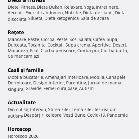
Dietă & Fitness
Diete
Fitness
Dieta Dukan
Relaxare
Yoga
Intretinere
,
,
,
,
,
,
Aerobic
Exercitii abdomen
Nutritie
Dieta de slabit
Dieta
,
,
,
,
Silueta
Dieta ketogenica
Sala de acasa
disociata
,
,
,
Reţete
Mancare
Paste
Ciorba
Peste
Sos
Salata
Cafea
Supa
,
,
,
,
,
,
,
,
Dulceata
Tocanita
Cocktail
Supa crema
Aperitive
Desert
,
,
,
,
,
,
Maioneza
Pilaf
Ciorba perisoare
Ciorba pui
Ciorba burta
,
,
,
,
,
Ce mancam azi
Casă şi familie
Mobila bucatarie
Amenajari interioare
Mobila
Canapele
,
,
,
,
Dormitoare
Design interior
Parenting
Jurnal de mama
,
,
,
Gravide
Femei curajoase
Autism
singura
,
,
,
Actualitate
Din culise
Interviu
Stirea zilei
Tema zilei
Iesirea din
,
,
,
,
Despărţiri celebre
Vesti Bune
Covid-19
Pandemie
autism
,
,
,
,
Horoscop
Horoscop 2026
,