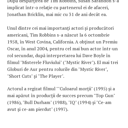
După despărţirea de Tim Robbins, Susan Sarandon s-a
implicat într-o relaţie cu partenerul ei de afaceri,
Jonathan Bricklin, mai mic cu 31 de ani decât ea.
Unul dintre cei mai importanți actori și producători
americani, Tim Robbins s-a născut la 6 octombrie
1958, în West Covina, California. A obţinut un Premiu
Oscar, în anul 2004, pentru cel mai bun actor într-un
rol secundar, după interpretarea lui Dave Boyle în
filmul "Misterele Fluviului" ("Mystic River"). El mai trei
Globuri de Aur pentru rolurile din "Mystic River",
"Short Cuts" și "The Player".
Actorul a regizat filmul ""Culoarul morţii" (1995) și a
mai apărut în producții de succes precum "Top Gun"
(1986), "Bull Durham" (1988), "IQ" (1994) și "Ce-am
avut şi ce-am pierdut" (1997).