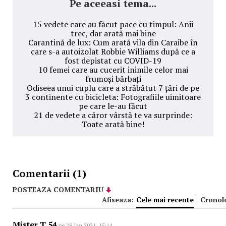
Pe aceeasi tema...
15 vedete care au făcut pace cu timpul: Anii
trec, dar arată mai bine
Carantină de lux: Cum arată vila din Caraibe în
care s-a autoizolat Robbie Williams după ce a
fost depistat cu COVID-19
10 femei care au cucerit inimile celor mai
frumoși bărbați
Odiseea unui cuplu care a străbătut 7 țări de pe
3 continente cu bicicleta: Fotografiile uimitoare
pe care le-au făcut
21 de vedete a căror vârstă te va surprinde:
Toate arată bine!
Comentarii (1)
POSTEAZA COMENTARIU
Afiseaza:
Cele mai recente
|
Cronol
Mister T 54
pe 28 Ian 2021, 15:14