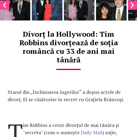
Divorț la Hollywood: Tim
Robbins divorțează de soția
româncă cu 33 de ani mai
tânără
Starul din „Închisoarea îngerilor“ a depus actele de
divorț. El se căsătorise în secret cu Grațiela Brâncuși.
T
im Robbins a cerut divorțul de mai tânăra și
"secreta" (cum o numește
Daily Mail
) soție,