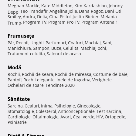
Meghan Markle
Kate Middleton
Kim Kardashian
Johnny
,
,
,
Teo Trandafir
Angelina Jolie
Dana Rogoz
Dani Otil
Depp
,
,
,
,
,
Smiley
Andra
Delia
Gina Pistol
Justin Bieber
Melania
,
,
,
,
,
Program TV
Program Pro TV
Program Antena 1
Trump
,
,
,
Frumuseţe
Păr
Rochii
Unghii
Parfumuri
Coafuri
Machiaj
Sani
,
,
,
,
,
,
,
Manichiura
Sampon
Buze
Celulita
Machiaj ochi
,
,
,
,
,
Tratament celulita
Salonul de acasa
,
Modă
Rochii
Rochii de seara
Rochii de mireasa
Costume de baie
,
,
,
,
Pantofi
Rochii elegante
Inele de logodna
Verighete
,
,
,
,
Ochelari de soare
Tendinte 2020
,
Sănătate
Sarcina
Ceaiuri
Inima
Psihologie
Ginecologie
,
,
,
,
,
Stomatologie
Colesterol
Anticonceptionale
Test sarcina
,
,
,
,
Cardiologie
Oftalmologie
Avort
Ceai verde
HIV
Ortopedie
,
,
,
,
,
,
Psihiatrie