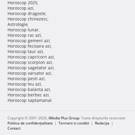
Horoscop 2025
,
Horoscop azi
,
Horoscop dragoste
,
Horoscop chinezesc
,
Astrologie
,
Horoscop lunar
,
Horoscop rac azi
,
Horoscop gemeni azi
,
Horoscop fecioara azi
,
Horoscop taur azi
,
Horoscop capricorn azi
,
Horoscop scorpion azi
,
Horoscop sagetator azi
,
Horoscop varsator azi
,
Horoscop pesti azi
,
Horoscop leu azi
,
Horoscop balanta azi
,
Horoscop berbec azi
,
Horoscop saptamanal
Copyright © 2001-2026,
iMedia Plus Group
. Toate drepturile rezervate
Politica de confidențialitate
|
Termeni si conditii
|
Redacţia
|
Contact