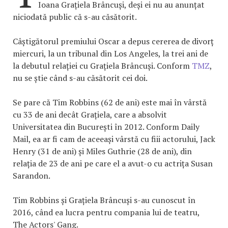
Ioana Grațiela Brâncuși, deși ei nu au anunțat
niciodată public că s-au căsătorit.
Câștigătorul premiului Oscar a depus cererea de divorț
miercuri, la un tribunal din Los Angeles, la trei ani de
la debutul relației cu Grațiela Brâncuși. Conform
TMZ
,
nu se știe când s-au căsătorit cei doi.
Se pare că Tim Robbins (62 de ani) este mai în vârstă
cu 33 de ani decât Grațiela, care a absolvit
Universitatea din București în 2012. Conform Daily
Mail, ea ar fi cam de aceeași vârstă cu fiii actorului, Jack
Henry (31 de ani) și Miles Guthrie (28 de ani), din
relația de 23 de ani pe care el a avut-o cu actrița Susan
Sarandon.
Tim Robbins și Grațiela Brâncuși s-au cunoscut în
2016, când ea lucra pentru compania lui de teatru,
The Actors' Gang.