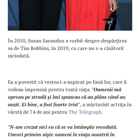
În 2010, Susan Sarandon a vorbit despre despărțirea
sa de Tim Robbins, în 2019, cu care nu s-a căsătorit
niciodată.
Ea a povestit că vestea i-a supărat pe fanii lor, care îi
vedeau împreună pentru toată viața.
"Oamenii mă
opreau pe stradă și îmi spuneau că au plâns când au
auzit. Ei bine, a fost foarte trist"
, a mărturisit actrița în
vârstă de 74 de ani pentru
The Telegraph
.
"N-am crezut nici eu că se va întâmpla vreodată.
Uneori primim niște oameni în viața noastră în