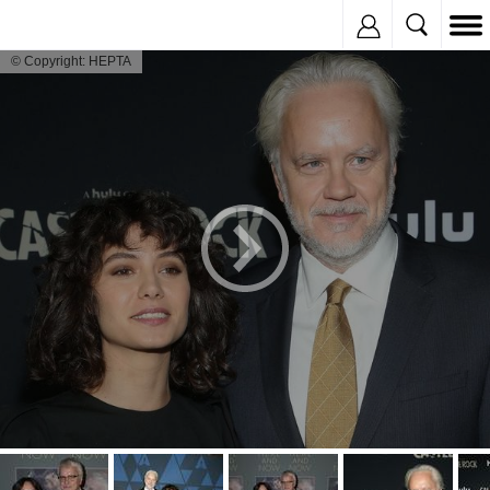
Inregistreaza
© Copyright: HEPTA