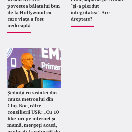
povestea băiatului bun
"şi-a pierdut
de la Hollywood cu
integritatea". Are
care viața a fost
dreptate?
nedreaptă
Ședință cu scântei din
cauza metroului din
Cluj. Boc, către
consilierii USR: „Cu 10
like-uri pe internet și
mamă, mergeți acasă,
explicați la soție cât de