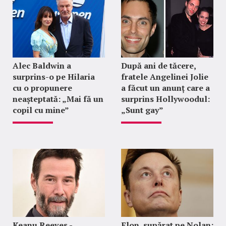
Alec Baldwin a
După ani de tăcere,
surprins-o pe Hilaria
fratele Angelinei Jolie
cu o propunere
a făcut un anunț care a
neașteptată: „Mai fă un
surprins Hollywoodul:
copil cu mine”
„Sunt gay”
Keanu Reeves -
Elon, supărat pe Nolan: