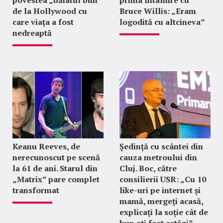
povestea „băiatul bun”
prima întâlnire cu
de la Hollywood cu
Bruce Willis: „Eram
care viața a fost
logodită cu altcineva”
nedreaptă
Keanu Reeves, de
Ședință cu scântei din
nerecunoscut pe scenă
cauza metroului din
la 61 de ani. Starul din
Cluj. Boc, către
„Matrix” pare complet
consilierii USR: „Cu 10
transformat
like-uri pe internet și
mamă, mergeți acasă,
explicați la soție cât de