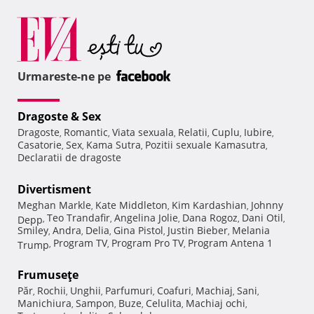
Urmareste-ne pe
Dragoste & Sex
Dragoste
Romantic
Viata sexuala
Relatii
Cuplu
Iubire
,
,
,
,
,
,
Casatorie
Sex
Kama Sutra
Pozitii sexuale Kamasutra
,
,
,
,
Declaratii de dragoste
Divertisment
Meghan Markle
Kate Middleton
Kim Kardashian
Johnny
,
,
,
Teo Trandafir
Angelina Jolie
Dana Rogoz
Dani Otil
Depp
,
,
,
,
,
Smiley
Andra
Delia
Gina Pistol
Justin Bieber
Melania
,
,
,
,
,
Program TV
Program Pro TV
Program Antena 1
Trump
,
,
,
Frumuseţe
Păr
Rochii
Unghii
Parfumuri
Coafuri
Machiaj
Sani
,
,
,
,
,
,
,
Manichiura
Sampon
Buze
Celulita
Machiaj ochi
,
,
,
,
,