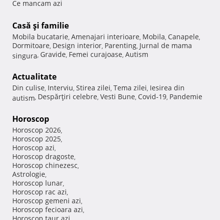
Ce mancam azi
Casă şi familie
Mobila bucatarie
Amenajari interioare
Mobila
Canapele
,
,
,
,
Dormitoare
Design interior
Parenting
Jurnal de mama
,
,
,
Gravide
Femei curajoase
Autism
singura
,
,
,
Actualitate
Din culise
Interviu
Stirea zilei
Tema zilei
Iesirea din
,
,
,
,
Despărţiri celebre
Vesti Bune
Covid-19
Pandemie
autism
,
,
,
,
Horoscop
Horoscop 2026
,
Horoscop 2025
,
Horoscop azi
,
Horoscop dragoste
,
Horoscop chinezesc
,
Astrologie
,
Horoscop lunar
,
Horoscop rac azi
,
Horoscop gemeni azi
,
Horoscop fecioara azi
,
Horoscop taur azi
,