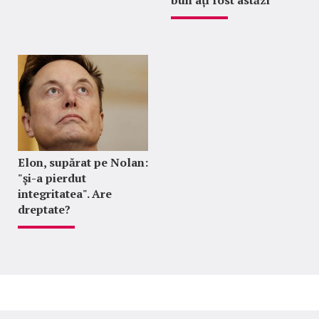
bun ați fost astăzi”
Elon, supărat pe Nolan:
"şi-a pierdut
integritatea". Are
dreptate?