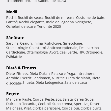
Tratament celulita
Salonul de acasa
,
Modă
Rochii
Rochii de seara
Rochii de mireasa
Costume de baie
,
,
,
,
Pantofi
Rochii elegante
Inele de logodna
Verighete
,
,
,
,
Ochelari de soare
Tendinte 2020
,
Sănătate
Sarcina
Ceaiuri
Inima
Psihologie
Ginecologie
,
,
,
,
,
Stomatologie
Colesterol
Anticonceptionale
Test sarcina
,
,
,
,
Cardiologie
Oftalmologie
Avort
Ceai verde
HIV
Ortopedie
,
,
,
,
,
,
Psihiatrie
Dietă & Fitness
Diete
Fitness
Dieta Dukan
Relaxare
Yoga
Intretinere
,
,
,
,
,
,
Aerobic
Exercitii abdomen
Nutritie
Dieta de slabit
Dieta
,
,
,
,
Silueta
Dieta ketogenica
Sala de acasa
disociata
,
,
,
Reţete
Mancare
Paste
Ciorba
Peste
Sos
Salata
Cafea
Supa
,
,
,
,
,
,
,
,
Dulceata
Tocanita
Cocktail
Supa crema
Aperitive
Desert
,
,
,
,
,
,
Maioneza
Pilaf
Ciorba perisoare
Ciorba pui
Ciorba burta
,
,
,
,
,