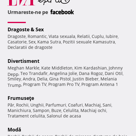
Urmareste-ne pe
Dragoste & Sex
Dragoste
Romantic
Viata sexuala
Relatii
Cuplu
Iubire
,
,
,
,
,
,
Casatorie
Sex
Kama Sutra
Pozitii sexuale Kamasutra
,
,
,
,
Declaratii de dragoste
Divertisment
Meghan Markle
Kate Middleton
Kim Kardashian
Johnny
,
,
,
Teo Trandafir
Angelina Jolie
Dana Rogoz
Dani Otil
Depp
,
,
,
,
,
Smiley
Andra
Delia
Gina Pistol
Justin Bieber
Melania
,
,
,
,
,
Program TV
Program Pro TV
Program Antena 1
Trump
,
,
,
Frumuseţe
Păr
Rochii
Unghii
Parfumuri
Coafuri
Machiaj
Sani
,
,
,
,
,
,
,
Manichiura
Sampon
Buze
Celulita
Machiaj ochi
,
,
,
,
,
Tratament celulita
Salonul de acasa
,
Modă