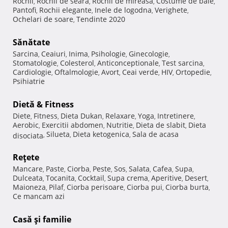
Rochii
Rochii de seara
Rochii de mireasa
Costume de baie
,
,
,
,
Pantofi
Rochii elegante
Inele de logodna
Verighete
,
,
,
,
Ochelari de soare
Tendinte 2020
,
Sănătate
Sarcina
Ceaiuri
Inima
Psihologie
Ginecologie
,
,
,
,
,
Stomatologie
Colesterol
Anticonceptionale
Test sarcina
,
,
,
,
Cardiologie
Oftalmologie
Avort
Ceai verde
HIV
Ortopedie
,
,
,
,
,
,
Psihiatrie
Dietă & Fitness
Diete
Fitness
Dieta Dukan
Relaxare
Yoga
Intretinere
,
,
,
,
,
,
Aerobic
Exercitii abdomen
Nutritie
Dieta de slabit
Dieta
,
,
,
,
Silueta
Dieta ketogenica
Sala de acasa
disociata
,
,
,
Reţete
Mancare
Paste
Ciorba
Peste
Sos
Salata
Cafea
Supa
,
,
,
,
,
,
,
,
Dulceata
Tocanita
Cocktail
Supa crema
Aperitive
Desert
,
,
,
,
,
,
Maioneza
Pilaf
Ciorba perisoare
Ciorba pui
Ciorba burta
,
,
,
,
,
Ce mancam azi
Casă şi familie