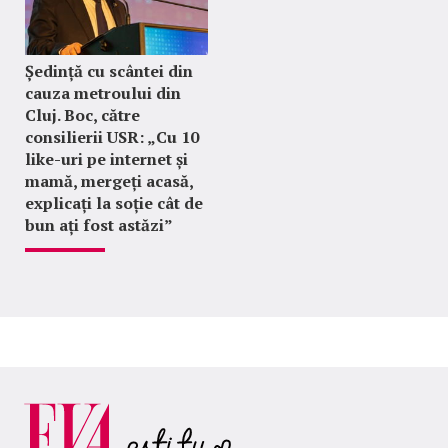
Ședință cu scântei din
cauza metroului din
Cluj. Boc, către
consilierii USR: „Cu 10
like-uri pe internet și
mamă, mergeți acasă,
explicați la soție cât de
bun ați fost astăzi”