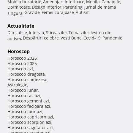
Mobila bucatarie
Amenajari interioare
Mobila
Canapele
,
,
,
,
Dormitoare
Design interior
Parenting
Jurnal de mama
,
,
,
Gravide
Femei curajoase
Autism
singura
,
,
,
Actualitate
Din culise
Interviu
Stirea zilei
Tema zilei
Iesirea din
,
,
,
,
Despărţiri celebre
Vesti Bune
Covid-19
Pandemie
autism
,
,
,
,
Horoscop
Horoscop 2026
,
Horoscop 2025
,
Horoscop azi
,
Horoscop dragoste
,
Horoscop chinezesc
,
Astrologie
,
Horoscop lunar
,
Horoscop rac azi
,
Horoscop gemeni azi
,
Horoscop fecioara azi
,
Horoscop taur azi
,
Horoscop capricorn azi
,
Horoscop scorpion azi
,
Horoscop sagetator azi
,
Horoscop varsator azi