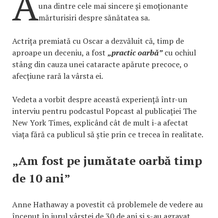
A
una dintre cele mai sincere și emoționante
mărturisiri despre sănătatea sa.
Actrița premiată cu Oscar a dezvăluit că, timp de
aproape un deceniu, a fost
„practic oarbă”
cu ochiul
stâng din cauza unei cataracte apărute precoce, o
afecțiune rară la vârsta ei.
Vedeta a vorbit despre această experiență într-un
interviu pentru podcastul Popcast al publicației The
New York Times, explicând cât de mult i-a afectat
viața fără ca publicul să știe prin ce trecea în realitate.
„Am fost pe jumătate oarbă timp
de 10 ani”
Anne Hathaway a povestit că problemele de vedere au
început în jurul vârstei de 30 de ani și s-au agravat