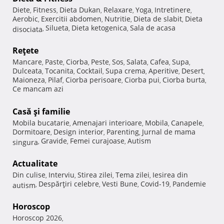
Diete
Fitness
Dieta Dukan
Relaxare
Yoga
Intretinere
,
,
,
,
,
,
Aerobic
Exercitii abdomen
Nutritie
Dieta de slabit
Dieta
,
,
,
,
Silueta
Dieta ketogenica
Sala de acasa
disociata
,
,
,
Reţete
Mancare
Paste
Ciorba
Peste
Sos
Salata
Cafea
Supa
,
,
,
,
,
,
,
,
Dulceata
Tocanita
Cocktail
Supa crema
Aperitive
Desert
,
,
,
,
,
,
Maioneza
Pilaf
Ciorba perisoare
Ciorba pui
Ciorba burta
,
,
,
,
,
Ce mancam azi
Casă şi familie
Mobila bucatarie
Amenajari interioare
Mobila
Canapele
,
,
,
,
Dormitoare
Design interior
Parenting
Jurnal de mama
,
,
,
Gravide
Femei curajoase
Autism
singura
,
,
,
Actualitate
Din culise
Interviu
Stirea zilei
Tema zilei
Iesirea din
,
,
,
,
Despărţiri celebre
Vesti Bune
Covid-19
Pandemie
autism
,
,
,
,
Horoscop
Horoscop 2026
,