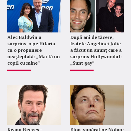
Alec Baldwin a
După ani de tăcere,
surprins-o pe Hilaria
fratele Angelinei Jolie
cu o propunere
a făcut un anunț care a
neașteptată: „Mai fă un
surprins Hollywoodul:
copil cu mine”
„Sunt gay”
Keanu Reeves -
Elon, supărat pe Nolan: