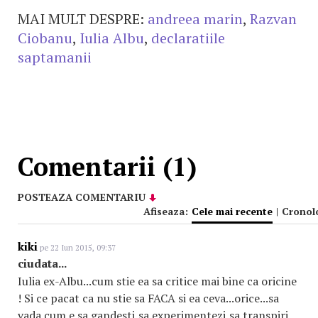
MAI MULT DESPRE:
andreea marin
,
Razvan
Ciobanu
,
Iulia Albu
,
declaratiile
saptamanii
Comentarii (1)
POSTEAZA COMENTARIU
Afiseaza:
Cele mai recente
|
Cronol
kiki
pe 22 Iun 2015, 09:37
ciudata...
Iulia ex-Albu...cum stie ea sa critice mai bine ca oricine
! Si ce pacat ca nu stie sa FACA si ea ceva...orice...sa
vada cum e sa gandesti,sa experimentezi,sa transpiri