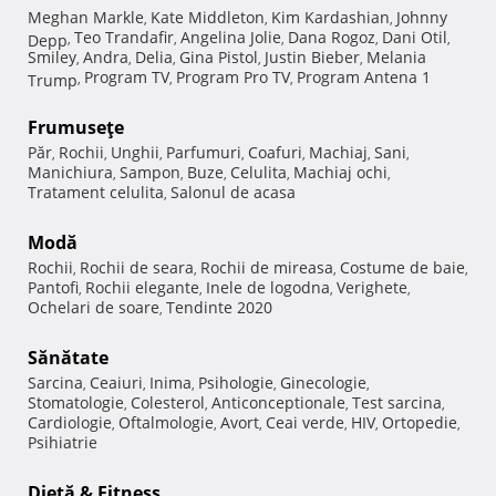
Meghan Markle
Kate Middleton
Kim Kardashian
Johnny
,
,
,
Teo Trandafir
Angelina Jolie
Dana Rogoz
Dani Otil
Depp
,
,
,
,
,
Smiley
Andra
Delia
Gina Pistol
Justin Bieber
Melania
,
,
,
,
,
Program TV
Program Pro TV
Program Antena 1
Trump
,
,
,
Frumuseţe
Păr
Rochii
Unghii
Parfumuri
Coafuri
Machiaj
Sani
,
,
,
,
,
,
,
Manichiura
Sampon
Buze
Celulita
Machiaj ochi
,
,
,
,
,
Tratament celulita
Salonul de acasa
,
Modă
Rochii
Rochii de seara
Rochii de mireasa
Costume de baie
,
,
,
,
Pantofi
Rochii elegante
Inele de logodna
Verighete
,
,
,
,
Ochelari de soare
Tendinte 2020
,
Sănătate
Sarcina
Ceaiuri
Inima
Psihologie
Ginecologie
,
,
,
,
,
Stomatologie
Colesterol
Anticonceptionale
Test sarcina
,
,
,
,
Cardiologie
Oftalmologie
Avort
Ceai verde
HIV
Ortopedie
,
,
,
,
,
,
Psihiatrie
Dietă & Fitness