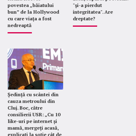
povestea „băiatului
"şi-a pierdut
bun” de la Hollywood
integritatea". Are
cu care viața a fost
dreptate?
nedreaptă
Ședință cu scântei din
cauza metroului din
Cluj. Boc, către
consilierii USR: „Cu 10
like-uri pe internet și
mamă, mergeți acasă,
explicați la soție cât de