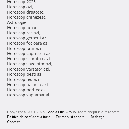
Horoscop 2025
,
Horoscop azi
,
Horoscop dragoste
,
Horoscop chinezesc
,
Astrologie
,
Horoscop lunar
,
Horoscop rac azi
,
Horoscop gemeni azi
,
Horoscop fecioara azi
,
Horoscop taur azi
,
Horoscop capricorn azi
,
Horoscop scorpion azi
,
Horoscop sagetator azi
,
Horoscop varsator azi
,
Horoscop pesti azi
,
Horoscop leu azi
,
Horoscop balanta azi
,
Horoscop berbec azi
,
Horoscop saptamanal
Copyright © 2001-2026,
iMedia Plus Group
. Toate drepturile rezervate
Politica de confidențialitate
|
Termeni si conditii
|
Redacţia
|
Contact