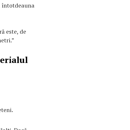
un întotdeauna
ră este, de
etri.”
erialul
eteni.