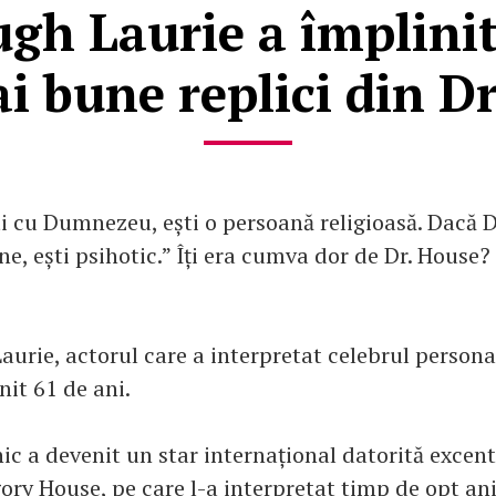
gh Laurie a împlinit
i bune replici din D
i cu Dumnezeu, ești o persoană religioasă. Dacă
ne, ești psihotic.” Îți era cumva dor de Dr. House?
aurie, actorul care a interpretat celebrul persona
nit 61 de ani.
ic a devenit un star internațional datorită excent
ory House, pe care l-a interpretat timp de opt ani