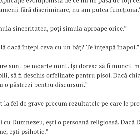
 explicație evoluționistă de ce nu ne pasă de toți ce
oamenii fără discriminare, nu am putea funcționa.
mula sinceritatea, poți simula aproape orice.”
lă dacă înțepi ceva cu un băț? Te înțeapă înapoi.”
re sunt pe moarte mint. Își doresc să fi muncit ma
li, să fi deschis orfelinate pentru pisoi. Dacă chia
Nu o păstrezi pentru discursuri.”
t la fel de grave precum rezultatele pe care le pr
i cu Dumnezeu, ești o persoană religioasă. Dacă
ne, ești psihotic.”