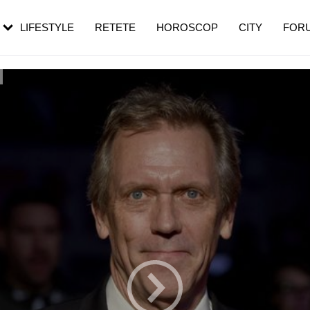
rebui să mergi
și 60 de ani. De ce te trezești mai des
pe măsură ce înaintezi în vârstă
LIFESTYLE
RETETE
HOROSCOP
CITY
FOR