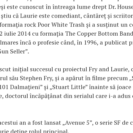
și este cunoscut în întreaga lume drept Dr. House
 știu că Laurie este comediant, cântăreț și scriitor
 formaţia rock Poor White Trash și a susținut un c
 iulie 2014 cu formația The Copper Bottom Band.
lmares încă o profesie când, în 1996, a publicat 
un Seller”.
cut inițial succesul cu proiectul Fry and Laurie, 
rul său Stephen Fry, și a apărut în filme precum 
„101 Dalmațieni” și „Stuart Little” înainte să joace 
, doctorul încăpățânat din serialul care i-a adus 
cestui an a fost lansat „Avenue 5”, o serie SF de
ie deține rolul principal.