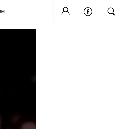
Nu ai cont?
Inregistreaza-
UM