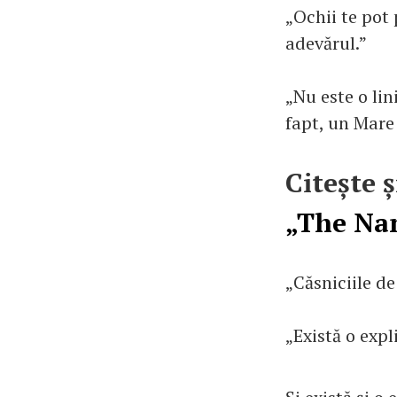
„Ochii te pot
adevărul.”
„Nu este o lin
fapt, un Mare 
Citește ș
„The Na
„Căsniciile d
„Există o expl