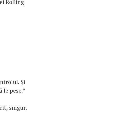
ei Rolling
trolul. Și
ă le pese.”
rit, singur,