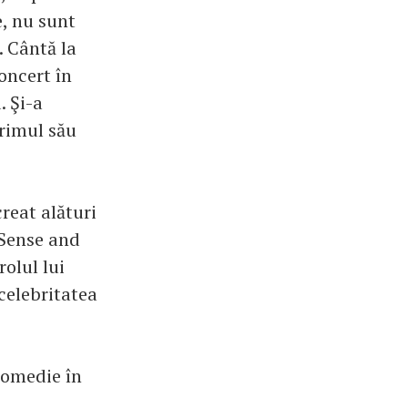
, nu sunt
. Cântă la
oncert în
 Şi-a
primul său
creat alături
„Sense and
rolul lui
celebritatea
 comedie în