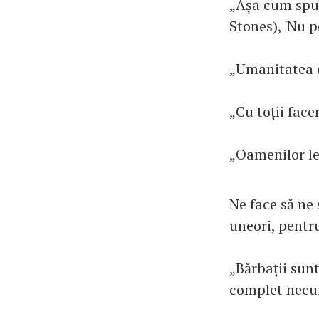
„Așa cum spune
Stones), 'Nu p
„Umanitatea 
„Cu toții face
„Oamenilor le
Ne face să ne 
uneori, pentru
„Bărbații sunt 
complet necun