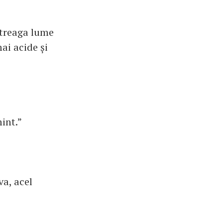
întreaga lume
ai acide și
int.”
va, acel