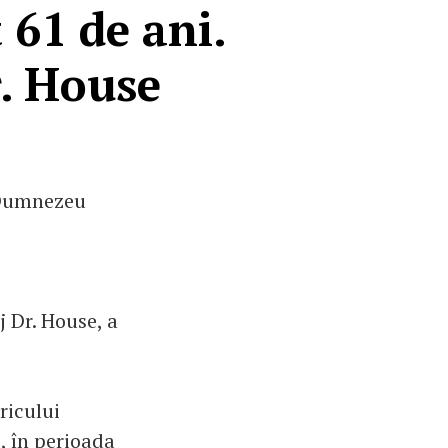
 61 de ani.
r. House
 Dumnezeu
j Dr. House, a
ricului
, în perioada