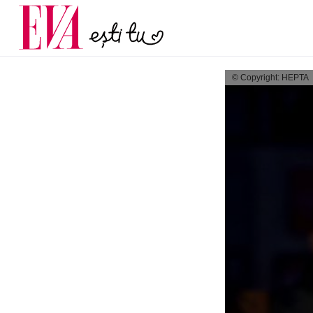
menopauză și când ar t
Carieră
la medic
Actualitate
© Copyright: HEPTA