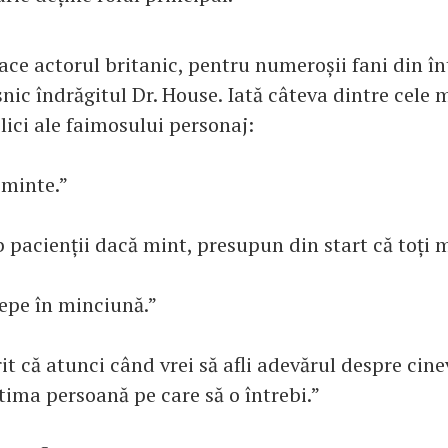
face actorul britanic, pentru numeroșii fani din 
ic îndrăgitul Dr. House. Iată câteva dintre cele m
ici ale faimosului personaj:
 minte.”
 pacienții dacă mint, presupun din start că toți m
epe în minciună.”
t că atunci când vrei să afli adevărul despre cine
tima persoană pe care să o întrebi.”