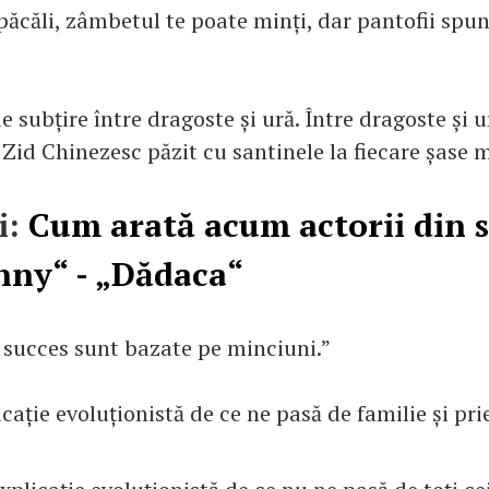
 păcăli, zâmbetul te poate minți, dar pantofii sp
ie subțire între dragoste și ură. Între dragoste și u
Zid Chinezesc păzit cu santinele la fiecare șase m
i:
Cum arată acum actorii din s
nny“ - „Dădaca“
e succes sunt bazate pe minciuni.”
icație evoluționistă de ce ne pasă de familie și pri