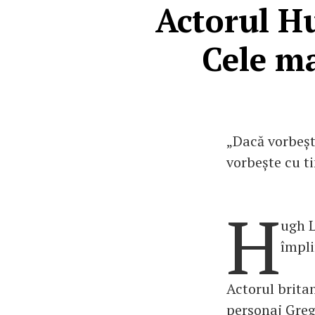
Actorul Hu
Cele ma
„Dacă vorbeșt
vorbește cu ti
H
ugh L
împli
Actorul britan
personaj Greg