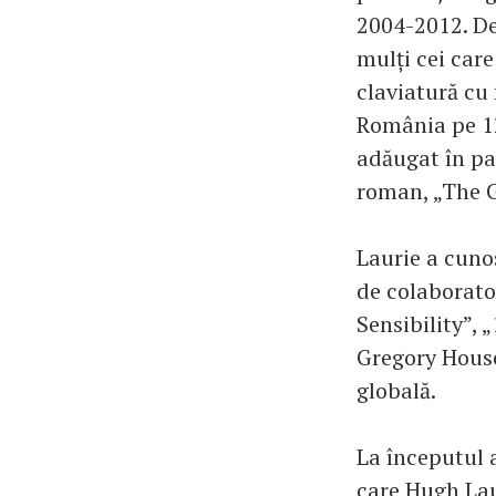
2004-2012. De
mulți cei care
claviatură cu
România pe 12
adăugat în pa
roman, „The G
Laurie a cunos
de colaborato
Sensibility”, 
Gregory House
globală.
La începutul a
care Hugh Laur