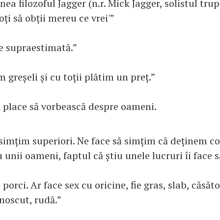
a filozoful Jagger (n.r. Mick Jagger, solistul trup
oți să obții mereu ce vrei'”
e supraestimată.”
m greșeli și cu toții plătim un preț.”
 place să vorbească despre oameni.
simțim superiori. Ne face să simțim că deținem con
 unii oameni, faptul că știu unele lucruri îi face s
porci. Ar face sex cu oricine, fie gras, slab, căsăto
oscut, rudă.”