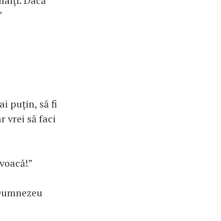
ilalți. Dacă
”
i puțin, să fi
r vrei să faci
ovoacă!”
 Dumnezeu