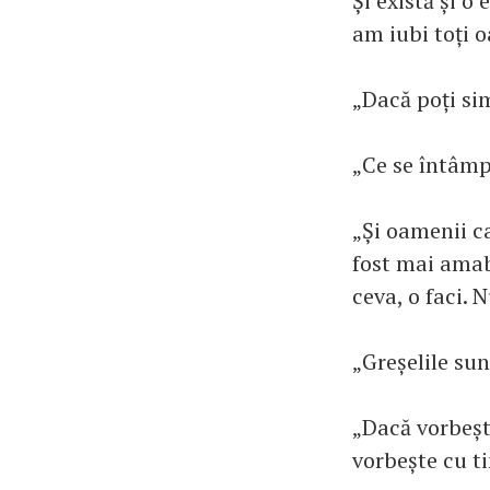
Și există și o
am iubi toți 
„Dacă poți si
„Ce se întâmp
„Și oamenii ca
fost mai amabi
ceva, o faci. 
„Greșelile sun
„Dacă vorbeșt
vorbește cu ti