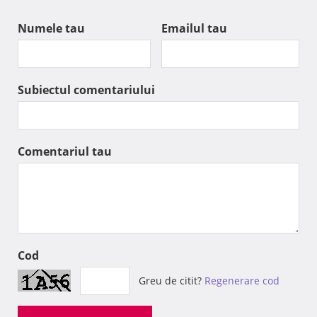
Numele tau
Emailul tau
Subiectul comentariului
Comentariul tau
Cod
Greu de citit?
Regenerare cod