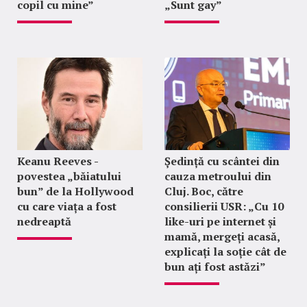
copil cu mine”
„Sunt gay”
Keanu Reeves -
Ședință cu scântei din
povestea „băiatului
cauza metroului din
bun” de la Hollywood
Cluj. Boc, către
cu care viața a fost
consilierii USR: „Cu 10
nedreaptă
like-uri pe internet și
mamă, mergeți acasă,
explicați la soție cât de
bun ați fost astăzi”