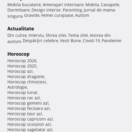
Mobila bucatarie
Amenajari interioare
Mobila
Canapele
,
,
,
,
Dormitoare
Design interior
Parenting
Jurnal de mama
,
,
,
Gravide
Femei curajoase
Autism
singura
,
,
,
Actualitate
Din culise
Interviu
Stirea zilei
Tema zilei
Iesirea din
,
,
,
,
Despărţiri celebre
Vesti Bune
Covid-19
Pandemie
autism
,
,
,
,
Horoscop
Horoscop 2026
,
Horoscop 2025
,
Horoscop azi
,
Horoscop dragoste
,
Horoscop chinezesc
,
Astrologie
,
Horoscop lunar
,
Horoscop rac azi
,
Horoscop gemeni azi
,
Horoscop fecioara azi
,
Horoscop taur azi
,
Horoscop capricorn azi
,
Horoscop scorpion azi
,
Horoscop sagetator azi
,