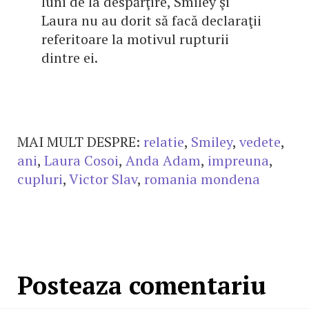
luni de la despărţire, Smiley şi
Laura nu au dorit să facă declaraţii
referitoare la motivul rupturii
dintre ei.
MAI MULT DESPRE:
relatie
,
Smiley
,
vedete
,
ani
,
Laura Cosoi
,
Anda Adam
,
impreuna
,
cupluri
,
Victor Slav
,
romania mondena
Posteaza comentariu