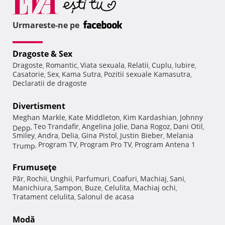
Urmareste-ne pe
Dragoste & Sex
Dragoste
Romantic
Viata sexuala
Relatii
Cuplu
Iubire
,
,
,
,
,
,
Casatorie
Sex
Kama Sutra
Pozitii sexuale Kamasutra
,
,
,
,
Declaratii de dragoste
Divertisment
Meghan Markle
Kate Middleton
Kim Kardashian
Johnny
,
,
,
Teo Trandafir
Angelina Jolie
Dana Rogoz
Dani Otil
Depp
,
,
,
,
,
Smiley
Andra
Delia
Gina Pistol
Justin Bieber
Melania
,
,
,
,
,
Program TV
Program Pro TV
Program Antena 1
Trump
,
,
,
Frumuseţe
Păr
Rochii
Unghii
Parfumuri
Coafuri
Machiaj
Sani
,
,
,
,
,
,
,
Manichiura
Sampon
Buze
Celulita
Machiaj ochi
,
,
,
,
,
Tratament celulita
Salonul de acasa
,
Modă