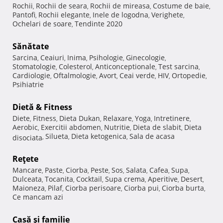
Rochii
Rochii de seara
Rochii de mireasa
Costume de baie
,
,
,
,
Pantofi
Rochii elegante
Inele de logodna
Verighete
,
,
,
,
Ochelari de soare
Tendinte 2020
,
Sănătate
Sarcina
Ceaiuri
Inima
Psihologie
Ginecologie
,
,
,
,
,
Stomatologie
Colesterol
Anticonceptionale
Test sarcina
,
,
,
,
Cardiologie
Oftalmologie
Avort
Ceai verde
HIV
Ortopedie
,
,
,
,
,
,
Psihiatrie
Dietă & Fitness
Diete
Fitness
Dieta Dukan
Relaxare
Yoga
Intretinere
,
,
,
,
,
,
Aerobic
Exercitii abdomen
Nutritie
Dieta de slabit
Dieta
,
,
,
,
Silueta
Dieta ketogenica
Sala de acasa
disociata
,
,
,
Reţete
Mancare
Paste
Ciorba
Peste
Sos
Salata
Cafea
Supa
,
,
,
,
,
,
,
,
Dulceata
Tocanita
Cocktail
Supa crema
Aperitive
Desert
,
,
,
,
,
,
Maioneza
Pilaf
Ciorba perisoare
Ciorba pui
Ciorba burta
,
,
,
,
,
Ce mancam azi
Casă şi familie