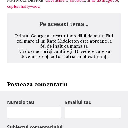
MAI MULT DESPRE:
divertisment
,
showbiz
,
filme de dragoste
,
cupluri hollywood
Pe aceeasi tema...
Prințul George a crescut incredibil de mult. Fiul
cel mare al lui Kate Middleton este aproape la
fel de înalt ca mama sa
Nu doar actori și cântăreți. 10 vedete care au
devenit preoți autorizați și au oficiat nunți
Posteaza comentariu
Numele tau
Emailul tau
Subiectul comentariului