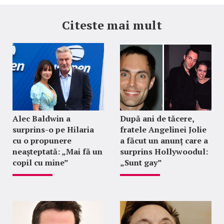
Citeste mai mult
Alec Baldwin a
După ani de tăcere,
surprins-o pe Hilaria
fratele Angelinei Jolie
cu o propunere
a făcut un anunț care a
neașteptată: „Mai fă un
surprins Hollywoodul:
copil cu mine”
„Sunt gay”