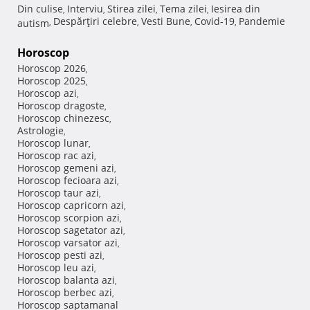
Din culise
Interviu
Stirea zilei
Tema zilei
Iesirea din
,
,
,
,
Despărţiri celebre
Vesti Bune
Covid-19
Pandemie
autism
,
,
,
,
Horoscop
Horoscop 2026
,
Horoscop 2025
,
Horoscop azi
,
Horoscop dragoste
,
Horoscop chinezesc
,
Astrologie
,
Horoscop lunar
,
Horoscop rac azi
,
Horoscop gemeni azi
,
Horoscop fecioara azi
,
Horoscop taur azi
,
Horoscop capricorn azi
,
Horoscop scorpion azi
,
Horoscop sagetator azi
,
Horoscop varsator azi
,
Horoscop pesti azi
,
Horoscop leu azi
,
Horoscop balanta azi
,
Horoscop berbec azi
,
Horoscop saptamanal