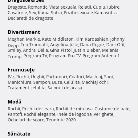
Dragoste
Romantic
Viata sexuala
Relatii
Cuplu
Iubire
,
,
,
,
,
,
Casatorie
Sex
Kama Sutra
Pozitii sexuale Kamasutra
,
,
,
,
Declaratii de dragoste
Divertisment
Meghan Markle
Kate Middleton
Kim Kardashian
Johnny
,
,
,
Teo Trandafir
Angelina Jolie
Dana Rogoz
Dani Otil
Depp
,
,
,
,
,
Smiley
Andra
Delia
Gina Pistol
Justin Bieber
Melania
,
,
,
,
,
Program TV
Program Pro TV
Program Antena 1
Trump
,
,
,
Frumuseţe
Păr
Rochii
Unghii
Parfumuri
Coafuri
Machiaj
Sani
,
,
,
,
,
,
,
Manichiura
Sampon
Buze
Celulita
Machiaj ochi
,
,
,
,
,
Tratament celulita
Salonul de acasa
,
Modă
Rochii
Rochii de seara
Rochii de mireasa
Costume de baie
,
,
,
,
Pantofi
Rochii elegante
Inele de logodna
Verighete
,
,
,
,
Ochelari de soare
Tendinte 2020
,
Sănătate