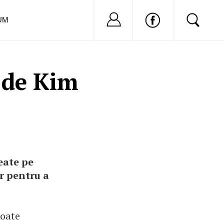
Nu ai cont?
Inregistreaza-
UM
e de Kim
eate pe
ar pentru a
toate