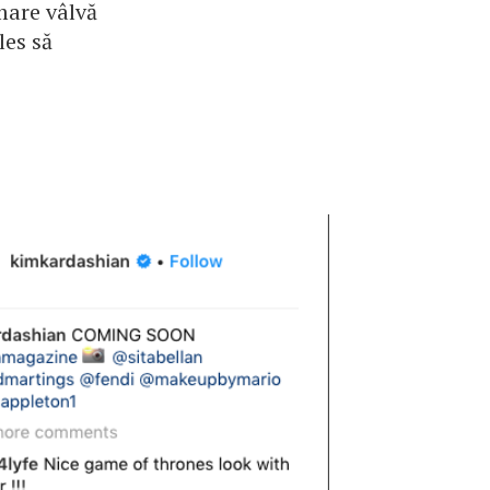
mare vâlvă
les să