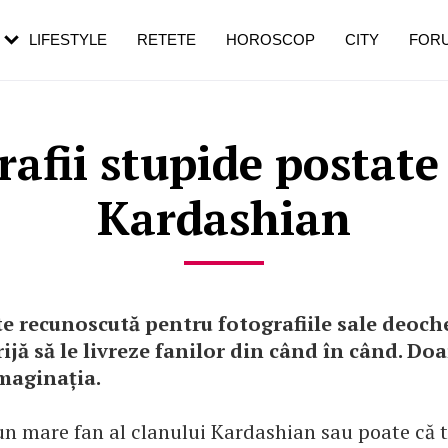
rezești mai des
Cât durează, cum te pregătești și cât
i în vârstă
de dureroasă este investigația
LIFESTYLE
RETETE
HOROSCOP
CITY
FOR
rafii stupide postat
Kardashian
e recunoscută pentru fotografiile sale deoch
rijă să le livreze fanilor din când în când. Do
imaginația.
 un mare fan al clanului Kardashian sau poate că 