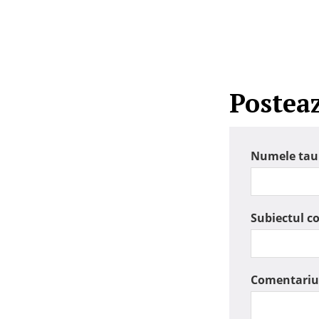
Postea
Numele tau
Subiectul c
Comentariu