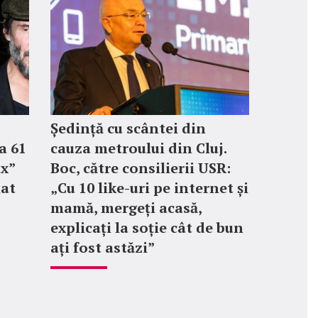
Ședință cu scântei din
a 61
cauza metroului din Cluj.
ix”
Boc, către consilierii USR:
mat
„Cu 10 like-uri pe internet și
mamă, mergeți acasă,
explicați la soție cât de bun
ați fost astăzi”