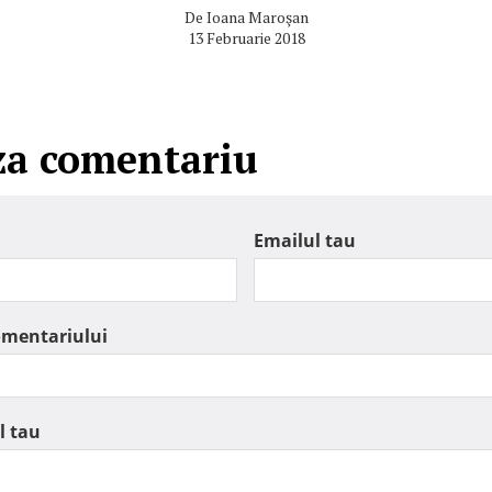
De
Ioana Maroşan
13 Februarie 2018
za comentariu
Emailul tau
omentariului
l tau