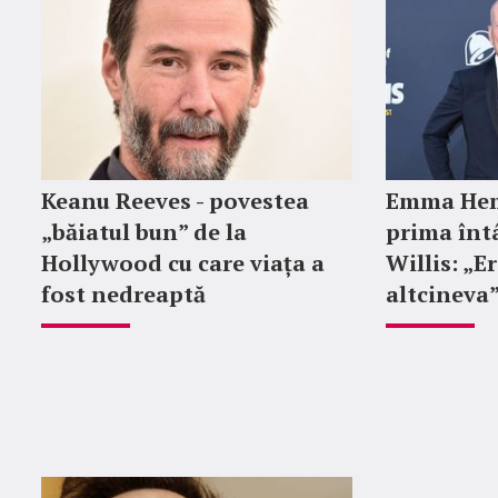
Keanu Reeves - povestea
Emma Hem
„băiatul bun” de la
prima întâ
Hollywood cu care viața a
Willis: „E
fost nedreaptă
altcineva