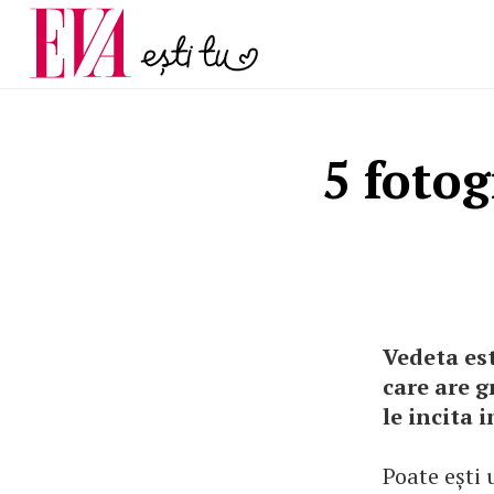
și 60 de ani. De ce te t
Carieră
pe măsură ce înaintez
Actualitate
5 fotog
Vedeta est
care are g
le incita 
Poate ești