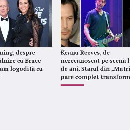
ing, despre
Keanu Reeves, de
lnire cu Bruce
nerecunoscut pe scenă l
ram logodită cu
de ani. Starul din „Matr
”
pare complet transfor