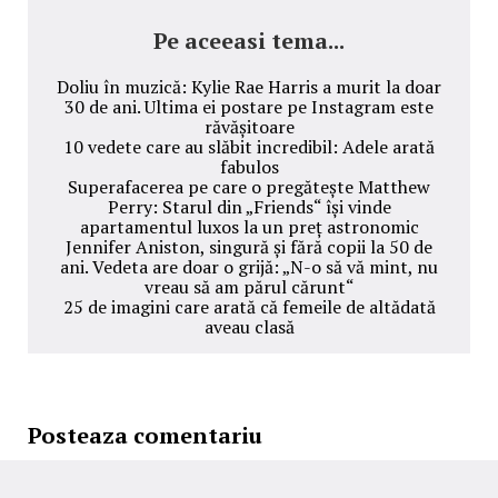
Pe aceeasi tema...
Doliu în muzică: Kylie Rae Harris a murit la doar
30 de ani. Ultima ei postare pe Instagram este
răvășitoare
10 vedete care au slăbit incredibil: Adele arată
fabulos
Superafacerea pe care o pregătește Matthew
Perry: Starul din „Friends“ își vinde
apartamentul luxos la un preț astronomic
Jennifer Aniston, singură și fără copii la 50 de
ani. Vedeta are doar o grijă: „N-o să vă mint, nu
vreau să am părul cărunt“
25 de imagini care arată că femeile de altădată
aveau clasă
Posteaza comentariu