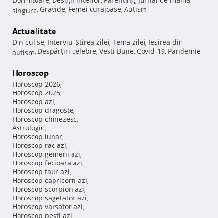
Dormitoare
Design interior
Parenting
Jurnal de mama
,
,
,
Gravide
Femei curajoase
Autism
singura
,
,
,
Actualitate
Din culise
Interviu
Stirea zilei
Tema zilei
Iesirea din
,
,
,
,
Despărţiri celebre
Vesti Bune
Covid-19
Pandemie
autism
,
,
,
,
Horoscop
Horoscop 2026
,
Horoscop 2025
,
Horoscop azi
,
Horoscop dragoste
,
Horoscop chinezesc
,
Astrologie
,
Horoscop lunar
,
Horoscop rac azi
,
Horoscop gemeni azi
,
Horoscop fecioara azi
,
Horoscop taur azi
,
Horoscop capricorn azi
,
Horoscop scorpion azi
,
Horoscop sagetator azi
,
Horoscop varsator azi
,
Horoscop pesti azi
,