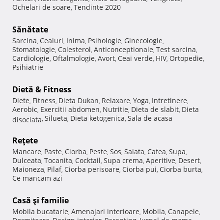
Ochelari de soare
Tendinte 2020
,
Sănătate
Sarcina
Ceaiuri
Inima
Psihologie
Ginecologie
,
,
,
,
,
Stomatologie
Colesterol
Anticonceptionale
Test sarcina
,
,
,
,
Cardiologie
Oftalmologie
Avort
Ceai verde
HIV
Ortopedie
,
,
,
,
,
,
Psihiatrie
Dietă & Fitness
Diete
Fitness
Dieta Dukan
Relaxare
Yoga
Intretinere
,
,
,
,
,
,
Aerobic
Exercitii abdomen
Nutritie
Dieta de slabit
Dieta
,
,
,
,
Silueta
Dieta ketogenica
Sala de acasa
disociata
,
,
,
Reţete
Mancare
Paste
Ciorba
Peste
Sos
Salata
Cafea
Supa
,
,
,
,
,
,
,
,
Dulceata
Tocanita
Cocktail
Supa crema
Aperitive
Desert
,
,
,
,
,
,
Maioneza
Pilaf
Ciorba perisoare
Ciorba pui
Ciorba burta
,
,
,
,
,
Ce mancam azi
Casă şi familie
Mobila bucatarie
Amenajari interioare
Mobila
Canapele
,
,
,
,