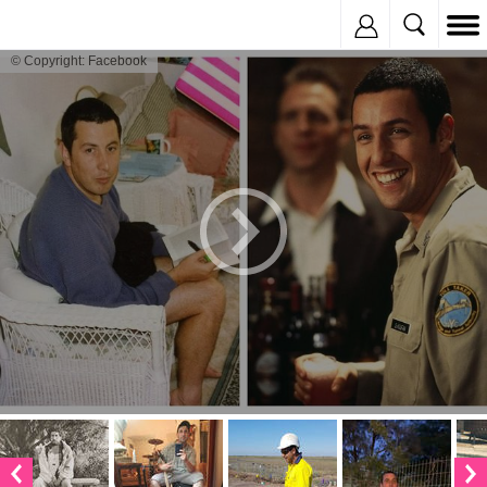
Inregistreaza
© Copyright: Facebook