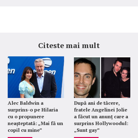
Citeste mai mult
Alec Baldwin a
După ani de tăcere,
surprins-o pe Hilaria
fratele Angelinei Jolie
cu o propunere
a făcut un anunț care a
neașteptată: „Mai fă un
surprins Hollywoodul:
copil cu mine”
„Sunt gay”