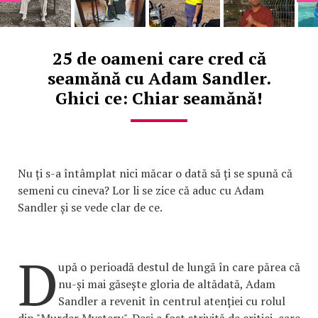
25 de oameni care cred că
seamănă cu Adam Sandler.
Ghici ce: Chiar seamănă!
Nu ți s-a întâmplat nici măcar o dată să ți se spună că
semeni cu cineva? Lor li se zice că aduc cu Adam
Sandler și se vede clar de ce.
D
upă o perioadă destul de lungă în care părea că
nu-și mai găsește gloria de altădată, Adam
Sandler a revenit în centrul atenției cu rolul
din "Murder Mystery". Deși a fost strivită de critici, care