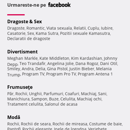
Urmareste-ne pe
Dragoste & Sex
Dragoste
Romantic
Viata sexuala
Relatii
Cuplu
Iubire
,
,
,
,
,
,
Casatorie
Sex
Kama Sutra
Pozitii sexuale Kamasutra
,
,
,
,
Declaratii de dragoste
Divertisment
Meghan Markle
Kate Middleton
Kim Kardashian
Johnny
,
,
,
Teo Trandafir
Angelina Jolie
Dana Rogoz
Dani Otil
Depp
,
,
,
,
,
Smiley
Andra
Delia
Gina Pistol
Justin Bieber
Melania
,
,
,
,
,
Program TV
Program Pro TV
Program Antena 1
Trump
,
,
,
Frumuseţe
Păr
Rochii
Unghii
Parfumuri
Coafuri
Machiaj
Sani
,
,
,
,
,
,
,
Manichiura
Sampon
Buze
Celulita
Machiaj ochi
,
,
,
,
,
Tratament celulita
Salonul de acasa
,
Modă
Rochii
Rochii de seara
Rochii de mireasa
Costume de baie
,
,
,
,
Pantofi
Rochii elegante
Inele de logodna
Verighete
,
,
,
,