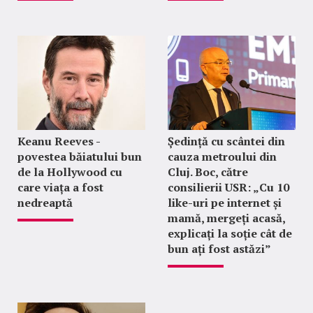
Keanu Reeves -
Ședință cu scântei din
povestea băiatului bun
cauza metroului din
de la Hollywood cu
Cluj. Boc, către
care viața a fost
consilierii USR: „Cu 10
nedreaptă
like-uri pe internet și
mamă, mergeți acasă,
explicați la soție cât de
bun ați fost astăzi”