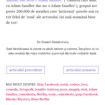
cu Adam Sandler dar nu-s Adam Sandler"), grupul are
peste 200.000 de membri care "jurizează" pozele noi cu
tot felul de "sosii" ale actorului. Iar unii seamănă bine
de tot!
De
Daniel Dumitrescu
Sunt întotdeauna la curent cu știrile interne și externe. Îmi place să vă
aduc noutăți din viața vedetelor și povești din toate colțurile lumii.
articolul precedent
articolul urmator
MAI MULT DESPRE:
film
,
Facebook
,
serial
,
vedete
,
foto
,
comedie
,
fotografii
,
Jennifer Aniston
,
poze
,
imagini
,
viral
,
Adam
Sandler
,
coincidenta
,
Netflix
,
sosie
,
coincidente
,
grup Facebook
,
Murder Mystery
,
filme Netflix