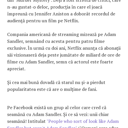
n-au gustat-o deloc, producția în care el joacă
împreună cu Jennifer Aniston a doborât recordul de
audienţă pentru un film pe Netflix.
Compania americană de streaming mizează pe Adam
Sandler, semnând cu acesta pentru patru filme
exclusive. În urmă cu doi ani, Netflix anunţa că abonaţii
săi vizionaseră deja peste jumătate de miliard de ore de
filme cu Adam Sandler, semn că actorul este foarte
apreciat.
Și cea mai bună dovadă că starul nu și-a pierdut
popularitatea este că are o mulțime de fani.
Pe Facebook există un grup al celor care cred că
seamănă cu Adam Sandler. Și ce să vezi: unii chiar
seamănă! Intitulat
"People who sort of look like Adam
Sandler but aren't Adam Sandler"
("Oameni care aduc