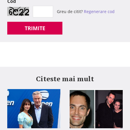
Cod
Greu de citit?
Regenerare cod
TRIMITE
Citeste mai mult