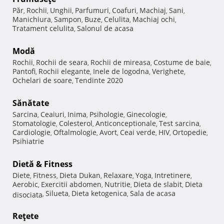
Păr
Rochii
Unghii
Parfumuri
Coafuri
Machiaj
Sani
,
,
,
,
,
,
,
Manichiura
Sampon
Buze
Celulita
Machiaj ochi
,
,
,
,
,
Tratament celulita
Salonul de acasa
,
Modă
Rochii
Rochii de seara
Rochii de mireasa
Costume de baie
,
,
,
,
Pantofi
Rochii elegante
Inele de logodna
Verighete
,
,
,
,
Ochelari de soare
Tendinte 2020
,
Sănătate
Sarcina
Ceaiuri
Inima
Psihologie
Ginecologie
,
,
,
,
,
Stomatologie
Colesterol
Anticonceptionale
Test sarcina
,
,
,
,
Cardiologie
Oftalmologie
Avort
Ceai verde
HIV
Ortopedie
,
,
,
,
,
,
Psihiatrie
Dietă & Fitness
Diete
Fitness
Dieta Dukan
Relaxare
Yoga
Intretinere
,
,
,
,
,
,
Aerobic
Exercitii abdomen
Nutritie
Dieta de slabit
Dieta
,
,
,
,
Silueta
Dieta ketogenica
Sala de acasa
disociata
,
,
,
Reţete