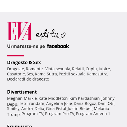
Urmareste-ne pe
Dragoste & Sex
Dragoste
Romantic
Viata sexuala
Relatii
Cuplu
Iubire
,
,
,
,
,
,
Casatorie
Sex
Kama Sutra
Pozitii sexuale Kamasutra
,
,
,
,
Declaratii de dragoste
Divertisment
Meghan Markle
Kate Middleton
Kim Kardashian
Johnny
,
,
,
Teo Trandafir
Angelina Jolie
Dana Rogoz
Dani Otil
Depp
,
,
,
,
,
Smiley
Andra
Delia
Gina Pistol
Justin Bieber
Melania
,
,
,
,
,
Program TV
Program Pro TV
Program Antena 1
Trump
,
,
,
Frumuseţe