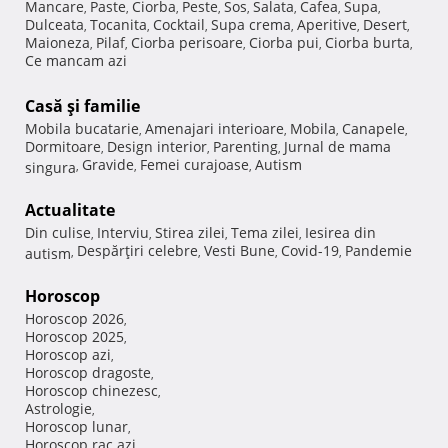
Mancare
Paste
Ciorba
Peste
Sos
Salata
Cafea
Supa
,
,
,
,
,
,
,
,
Dulceata
Tocanita
Cocktail
Supa crema
Aperitive
Desert
,
,
,
,
,
,
Maioneza
Pilaf
Ciorba perisoare
Ciorba pui
Ciorba burta
,
,
,
,
,
Ce mancam azi
Casă şi familie
Mobila bucatarie
Amenajari interioare
Mobila
Canapele
,
,
,
,
Dormitoare
Design interior
Parenting
Jurnal de mama
,
,
,
Gravide
Femei curajoase
Autism
singura
,
,
,
Actualitate
Din culise
Interviu
Stirea zilei
Tema zilei
Iesirea din
,
,
,
,
Despărţiri celebre
Vesti Bune
Covid-19
Pandemie
autism
,
,
,
,
Horoscop
Horoscop 2026
,
Horoscop 2025
,
Horoscop azi
,
Horoscop dragoste
,
Horoscop chinezesc
,
Astrologie
,
Horoscop lunar
,
Horoscop rac azi
,