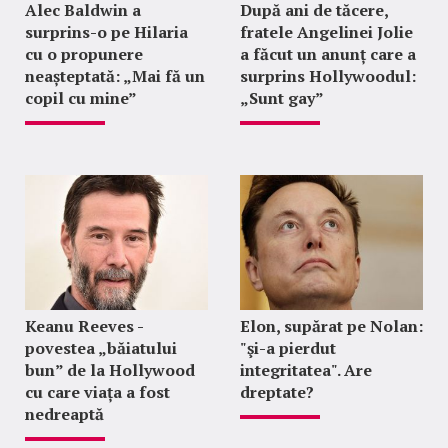
Alec Baldwin a
După ani de tăcere,
surprins-o pe Hilaria
fratele Angelinei Jolie
cu o propunere
a făcut un anunț care a
neașteptată: „Mai fă un
surprins Hollywoodul:
copil cu mine”
„Sunt gay”
Keanu Reeves -
Elon, supărat pe Nolan:
povestea „băiatului
"şi-a pierdut
bun” de la Hollywood
integritatea". Are
cu care viața a fost
dreptate?
nedreaptă