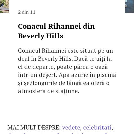
2
din
11
Conacul Rihannei din
Beverly Hills
Conacul Rihannei este situat pe un
deal în Beverly Hills. Dacă te uiți la
el de departe, poate părea o oază
într-un deșert. Apa azurie în piscină
și șezlongurile de lângă ea oferă o
atmosfera de stațiune.
MAI MULT DESPRE:
vedete
,
celebritati
,