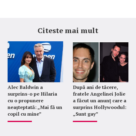
Citeste mai mult
Alec Baldwin a
După ani de tăcere,
surprins-o pe Hilaria
fratele Angelinei Jolie
cu o propunere
a făcut un anunț care a
neașteptată: „Mai fă un
surprins Hollywoodul:
copil cu mine”
„Sunt gay”