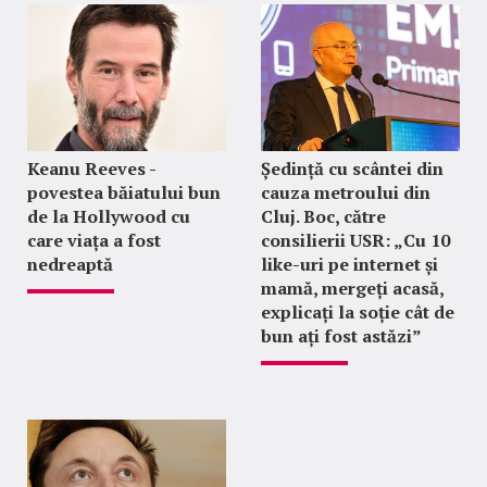
Keanu Reeves -
Ședință cu scântei din
povestea băiatului bun
cauza metroului din
de la Hollywood cu
Cluj. Boc, către
care viața a fost
consilierii USR: „Cu 10
nedreaptă
like-uri pe internet și
mamă, mergeți acasă,
explicați la soție cât de
bun ați fost astăzi”