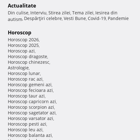
Actualitate
Din culise
Interviu
Stirea zilei
Tema zilei
Iesirea din
,
,
,
,
Despărţiri celebre
Vesti Bune
Covid-19
Pandemie
autism
,
,
,
,
Horoscop
Horoscop 2026
,
Horoscop 2025
,
Horoscop azi
,
Horoscop dragoste
,
Horoscop chinezesc
,
Astrologie
,
Horoscop lunar
,
Horoscop rac azi
,
Horoscop gemeni azi
,
Horoscop fecioara azi
,
Horoscop taur azi
,
Horoscop capricorn azi
,
Horoscop scorpion azi
,
Horoscop sagetator azi
,
Horoscop varsator azi
,
Horoscop pesti azi
,
Horoscop leu azi
,
Horoscop balanta azi
,