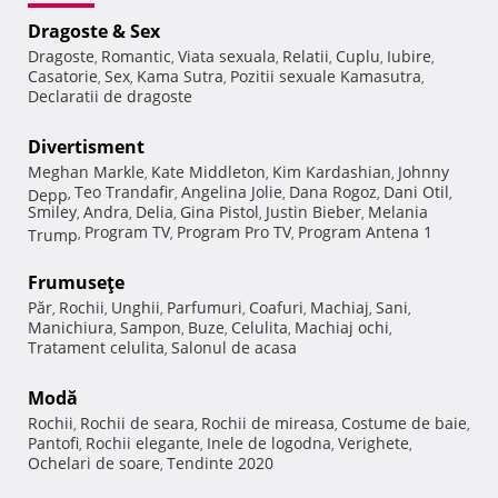
Dragoste & Sex
Dragoste
Romantic
Viata sexuala
Relatii
Cuplu
Iubire
,
,
,
,
,
,
Casatorie
Sex
Kama Sutra
Pozitii sexuale Kamasutra
,
,
,
,
Declaratii de dragoste
Divertisment
Meghan Markle
Kate Middleton
Kim Kardashian
Johnny
,
,
,
Teo Trandafir
Angelina Jolie
Dana Rogoz
Dani Otil
Depp
,
,
,
,
,
Smiley
Andra
Delia
Gina Pistol
Justin Bieber
Melania
,
,
,
,
,
Program TV
Program Pro TV
Program Antena 1
Trump
,
,
,
Frumuseţe
Păr
Rochii
Unghii
Parfumuri
Coafuri
Machiaj
Sani
,
,
,
,
,
,
,
Manichiura
Sampon
Buze
Celulita
Machiaj ochi
,
,
,
,
,
Tratament celulita
Salonul de acasa
,
Modă
Rochii
Rochii de seara
Rochii de mireasa
Costume de baie
,
,
,
,
Pantofi
Rochii elegante
Inele de logodna
Verighete
,
,
,
,
Ochelari de soare
Tendinte 2020
,