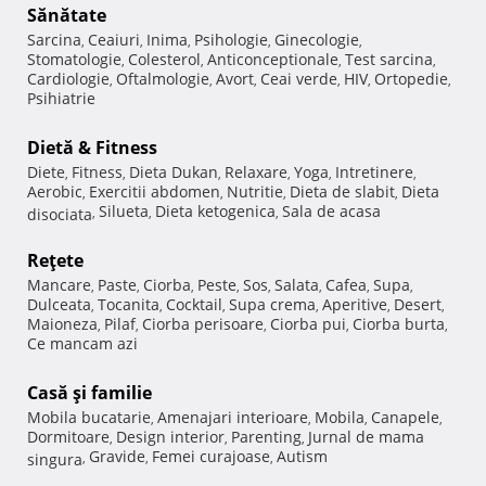
Sănătate
Sarcina
Ceaiuri
Inima
Psihologie
Ginecologie
,
,
,
,
,
Stomatologie
Colesterol
Anticonceptionale
Test sarcina
,
,
,
,
Cardiologie
Oftalmologie
Avort
Ceai verde
HIV
Ortopedie
,
,
,
,
,
,
Psihiatrie
Dietă & Fitness
Diete
Fitness
Dieta Dukan
Relaxare
Yoga
Intretinere
,
,
,
,
,
,
Aerobic
Exercitii abdomen
Nutritie
Dieta de slabit
Dieta
,
,
,
,
Silueta
Dieta ketogenica
Sala de acasa
disociata
,
,
,
Reţete
Mancare
Paste
Ciorba
Peste
Sos
Salata
Cafea
Supa
,
,
,
,
,
,
,
,
Dulceata
Tocanita
Cocktail
Supa crema
Aperitive
Desert
,
,
,
,
,
,
Maioneza
Pilaf
Ciorba perisoare
Ciorba pui
Ciorba burta
,
,
,
,
,
Ce mancam azi
Casă şi familie
Mobila bucatarie
Amenajari interioare
Mobila
Canapele
,
,
,
,
Dormitoare
Design interior
Parenting
Jurnal de mama
,
,
,
Gravide
Femei curajoase
Autism
singura
,
,
,