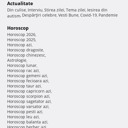
Actualitate
Din culise
Interviu
Stirea zilei
Tema zilei
Iesirea din
,
,
,
,
Despărţiri celebre
Vesti Bune
Covid-19
Pandemie
autism
,
,
,
,
Horoscop
Horoscop 2026
,
Horoscop 2025
,
Horoscop azi
,
Horoscop dragoste
,
Horoscop chinezesc
,
Astrologie
,
Horoscop lunar
,
Horoscop rac azi
,
Horoscop gemeni azi
,
Horoscop fecioara azi
,
Horoscop taur azi
,
Horoscop capricorn azi
,
Horoscop scorpion azi
,
Horoscop sagetator azi
,
Horoscop varsator azi
,
Horoscop pesti azi
,
Horoscop leu azi
,
Horoscop balanta azi
,
Horoscop berbec azi
,