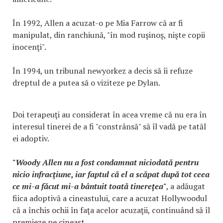
În 1992, Allen a acuzat-o pe Mia Farrow că ar fi
manipulat, din ranchiună, "în mod ruşinoş, nişte copii
inocenţi".
În 1994, un tribunal newyorkez a decis să îi refuze
dreptul de a putea să o viziteze pe Dylan.
Doi terapeuţi au considerat în acea vreme că nu era în
interesul tinerei de a fi "constrânsă" să îl vadă pe tatăl
ei adoptiv.
"Woody Allen nu a fost condamnat niciodată pentru
nicio infracţiune, iar faptul că el a scăpat după tot ceea
ce mi-a făcut mi-a bântuit toată tinereţea"
, a adăugat
fiica adoptivă a cineastului, care a acuzat Hollywoodul
că a închis ochii în faţa acelor acuzaţii, continuând să îl
premieze pe cineast.