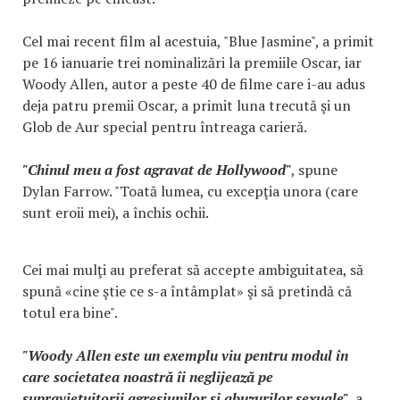
Cel mai recent film al acestuia, "Blue Jasmine", a primit
pe 16 ianuarie trei nominalizări la premiile Oscar, iar
Woody Allen, autor a peste 40 de filme care i-au adus
deja patru premii Oscar, a primit luna trecută şi un
Glob de Aur special pentru întreaga carieră.
"Chinul meu a fost agravat de Hollywood"
, spune
Dylan Farrow. "Toată lumea, cu excepţia unora (care
sunt eroii mei), a închis ochii.
Cei mai mulţi au preferat să accepte ambiguitatea, să
spună «cine ştie ce s-a întâmplat» şi să pretindă că
totul era bine".
"Woody Allen este un exemplu viu pentru modul în
care societatea noastră îi neglijează pe
supravieţuitorii agresiunilor şi abuzurilor sexuale"
, a