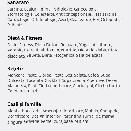
Sănătate
Sarcina
Ceaiuri
Inima
Psihologie
Ginecologie
,
,
,
,
,
Stomatologie
Colesterol
Anticonceptionale
Test sarcina
,
,
,
,
Cardiologie
Oftalmologie
Avort
Ceai verde
HIV
Ortopedie
,
,
,
,
,
,
Psihiatrie
Dietă & Fitness
Diete
Fitness
Dieta Dukan
Relaxare
Yoga
Intretinere
,
,
,
,
,
,
Aerobic
Exercitii abdomen
Nutritie
Dieta de slabit
Dieta
,
,
,
,
Silueta
Dieta ketogenica
Sala de acasa
disociata
,
,
,
Reţete
Mancare
Paste
Ciorba
Peste
Sos
Salata
Cafea
Supa
,
,
,
,
,
,
,
,
Dulceata
Tocanita
Cocktail
Supa crema
Aperitive
Desert
,
,
,
,
,
,
Maioneza
Pilaf
Ciorba perisoare
Ciorba pui
Ciorba burta
,
,
,
,
,
Ce mancam azi
Casă şi familie
Mobila bucatarie
Amenajari interioare
Mobila
Canapele
,
,
,
,
Dormitoare
Design interior
Parenting
Jurnal de mama
,
,
,
Gravide
Femei curajoase
Autism
singura
,
,
,