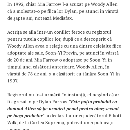
În 1992, chiar Mia Farrow l-a acuzat pe Woody Allen
că a molestat-o pe fiica lor Dylan, pe atunci în vârstă
de şapte ani, notează Mediafax.
Actriţa se afla într-un conflict feroce cu regizorul
pentru tutela copiilor lor, după ce a descoperit că
Woody Allen avea o relaţie cu una dintre celelalte fiice
adoptate ale sale, Soon-Yi Previn, pe atunci în vârstă
de 20 de ani. Mia Farrow o adoptase pe Soon-Yi în
timpul unei căsătorii anterioare. Woody Allen, în
vârstă de 78 de ani, s-a căsătorit cu tânăra Soon-Yi în
1997.
Regizorul nu fost urmărit în instanţă, el negând că ar
fi agresat-o pe Dylan Farrow.
"Este puţin probabil ca
domnul Allen să fie urmărit penal pentru abuz sexual
pe baza probelor"
, a declarat atunci judecătorul Elliott
Wilk, de la Curtea Supremă, potrivit unei publicaţii
americane.