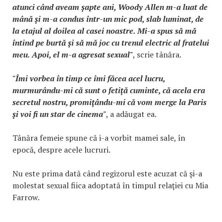
atunci când aveam şapte ani, Woody Allen m-a luat de
mână şi m-a condus într-un mic pod, slab luminat, de
la etajul al doilea al casei noastre. Mi-a spus să mă
întind pe burtă şi să mă joc cu trenul electric al fratelui
meu. Apoi, el m-a agresat sexual"
, scrie tânăra.
"Îmi vorbea în timp ce îmi făcea acel lucru,
murmurându-mi că sunt o fetiţă cuminte, că acela era
secretul nostru, promiţându-mi că vom merge la Paris
şi voi fi un star de cinema"
, a adăugat ea.
Tânăra femeie spune că i-a vorbit mamei sale, în
epocă, despre acele lucruri.
Nu este prima dată când regizorul este acuzat că şi-a
molestat sexual fiica adoptată în timpul relaţiei cu Mia
Farrow.