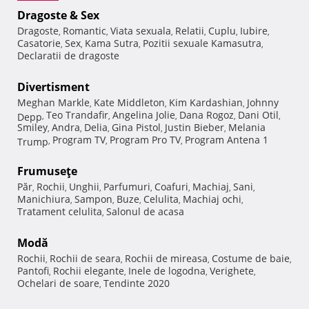
Dragoste & Sex
Dragoste
Romantic
Viata sexuala
Relatii
Cuplu
Iubire
,
,
,
,
,
,
Casatorie
Sex
Kama Sutra
Pozitii sexuale Kamasutra
,
,
,
,
Declaratii de dragoste
Divertisment
Meghan Markle
Kate Middleton
Kim Kardashian
Johnny
,
,
,
Teo Trandafir
Angelina Jolie
Dana Rogoz
Dani Otil
Depp
,
,
,
,
,
Smiley
Andra
Delia
Gina Pistol
Justin Bieber
Melania
,
,
,
,
,
Program TV
Program Pro TV
Program Antena 1
Trump
,
,
,
Frumuseţe
Păr
Rochii
Unghii
Parfumuri
Coafuri
Machiaj
Sani
,
,
,
,
,
,
,
Manichiura
Sampon
Buze
Celulita
Machiaj ochi
,
,
,
,
,
Tratament celulita
Salonul de acasa
,
Modă
Rochii
Rochii de seara
Rochii de mireasa
Costume de baie
,
,
,
,
Pantofi
Rochii elegante
Inele de logodna
Verighete
,
,
,
,
Ochelari de soare
Tendinte 2020
,