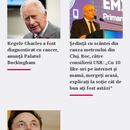
Regele Charles a fost
Ședință cu scântei din
diagnosticat cu cancer,
cauza metroului din
anunță Palatul
Cluj. Boc, către
Buckingham
consilierii USR: „Cu 10
like-uri pe internet și
mamă, mergeți acasă,
explicați la soție cât de
bun ați fost astăzi”