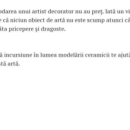
bdarea unui artist decorator nu au preț. Iată un v
e că niciun obiect de artă nu este scump atunci c
âta pricepere și dragoste.
ă incursiune în lumea modelării ceramicii te ajută
tă artă.