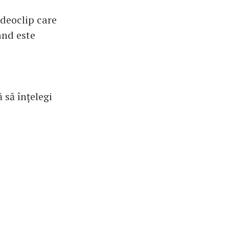
ideoclip care
ând este
 să înțelegi