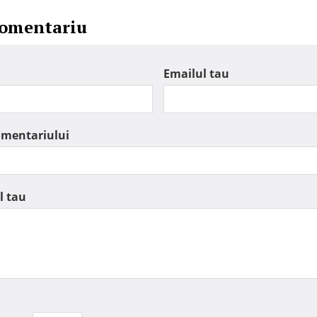
comentariu
Emailul tau
omentariului
l tau