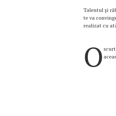
Talentul și ră
te va conving
realizat cu at
O
scurt
aceas