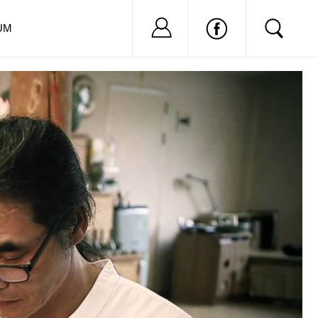
Nu ai cont?
Inregistreaza-
UM