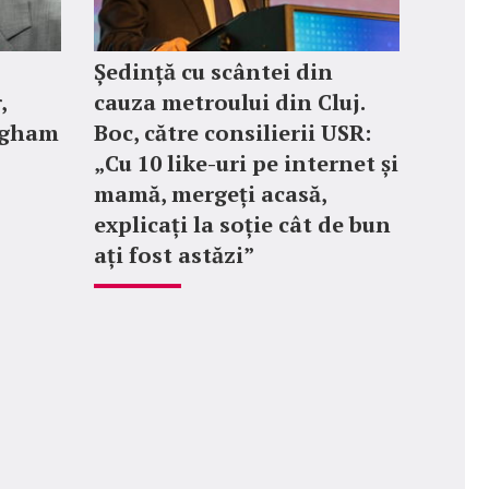
Ședință cu scântei din
,
cauza metroului din Cluj.
ngham
Boc, către consilierii USR:
„Cu 10 like-uri pe internet și
mamă, mergeți acasă,
explicați la soție cât de bun
ați fost astăzi”