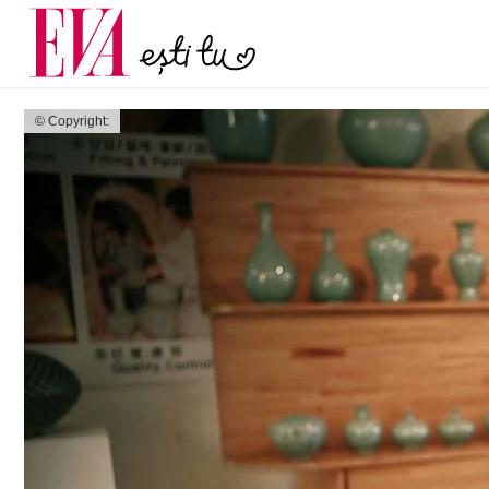
menopauză și când ar t
Carieră
la medic
Actualitate
© Copyright: