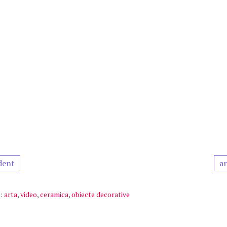
dent
ar
:
arta
,
video
,
ceramica
,
obiecte decorative