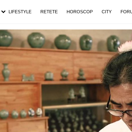
rebui să mergi
și 60 de ani. De ce te trezești mai des
pe măsură ce înaintezi în vârstă
LIFESTYLE
RETETE
HOROSCOP
CITY
FOR