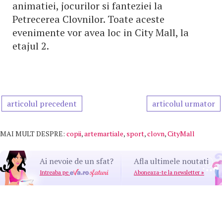
animatiei, jocurilor si fanteziei la
Petrecerea Clovnilor. Toate aceste
evenimente vor avea loc in City Mall, la
etajul 2.
articolul precedent
articolul urmator
MAI MULT DESPRE:
copii
,
artemartiale
,
sport
,
clovn
,
CityMall
Ai nevoie de un sfat?
Afla ultimele noutati
Intreaba pe
Aboneaza-te la newsletter
»