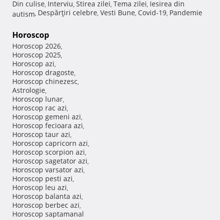
Din culise
Interviu
Stirea zilei
Tema zilei
Iesirea din
,
,
,
,
Despărţiri celebre
Vesti Bune
Covid-19
Pandemie
autism
,
,
,
,
Horoscop
Horoscop 2026
,
Horoscop 2025
,
Horoscop azi
,
Horoscop dragoste
,
Horoscop chinezesc
,
Astrologie
,
Horoscop lunar
,
Horoscop rac azi
,
Horoscop gemeni azi
,
Horoscop fecioara azi
,
Horoscop taur azi
,
Horoscop capricorn azi
,
Horoscop scorpion azi
,
Horoscop sagetator azi
,
Horoscop varsator azi
,
Horoscop pesti azi
,
Horoscop leu azi
,
Horoscop balanta azi
,
Horoscop berbec azi
,
Horoscop saptamanal