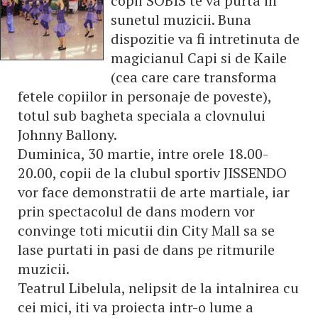
copii SOBIS te va purta in
sunetul muzicii. Buna
dispozitie va fi intretinuta de
magicianul Capi si de Kaile
(cea care care transforma
fetele copiilor in personaje de poveste),
totul sub bagheta speciala a clovnului
Johnny Ballony.
Duminica, 30 martie, intre orele 18.00-
20.00, copii de la clubul sportiv JISSENDO
vor face demonstratii de arte martiale, iar
prin spectacolul de dans modern vor
convinge toti micutii din City Mall sa se
lase purtati in pasi de dans pe ritmurile
muzicii.
Teatrul Libelula, nelipsit de la intalnirea cu
cei mici, iti va proiecta intr-o lume a