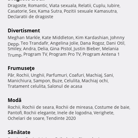
Dragoste
Romantic
Viata sexuala
Relatii
Cuplu
Iubire
,
,
,
,
,
,
Casatorie
Sex
Kama Sutra
Pozitii sexuale Kamasutra
,
,
,
,
Declaratii de dragoste
Divertisment
Meghan Markle
Kate Middleton
Kim Kardashian
Johnny
,
,
,
Teo Trandafir
Angelina Jolie
Dana Rogoz
Dani Otil
Depp
,
,
,
,
,
Smiley
Andra
Delia
Gina Pistol
Justin Bieber
Melania
,
,
,
,
,
Program TV
Program Pro TV
Program Antena 1
Trump
,
,
,
Frumuseţe
Păr
Rochii
Unghii
Parfumuri
Coafuri
Machiaj
Sani
,
,
,
,
,
,
,
Manichiura
Sampon
Buze
Celulita
Machiaj ochi
,
,
,
,
,
Tratament celulita
Salonul de acasa
,
Modă
Rochii
Rochii de seara
Rochii de mireasa
Costume de baie
,
,
,
,
Pantofi
Rochii elegante
Inele de logodna
Verighete
,
,
,
,
Ochelari de soare
Tendinte 2020
,
Sănătate