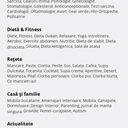
Sarcina
Ceaiuri
Inima
Psihologie
Ginecologie
,
,
,
,
,
Stomatologie
Colesterol
Anticonceptionale
Test sarcina
,
,
,
,
Cardiologie
Oftalmologie
Avort
Ceai verde
HIV
Ortopedie
,
,
,
,
,
,
Psihiatrie
Dietă & Fitness
Diete
Fitness
Dieta Dukan
Relaxare
Yoga
Intretinere
,
,
,
,
,
,
Aerobic
Exercitii abdomen
Nutritie
Dieta de slabit
Dieta
,
,
,
,
Silueta
Dieta ketogenica
Sala de acasa
disociata
,
,
,
Reţete
Mancare
Paste
Ciorba
Peste
Sos
Salata
Cafea
Supa
,
,
,
,
,
,
,
,
Dulceata
Tocanita
Cocktail
Supa crema
Aperitive
Desert
,
,
,
,
,
,
Maioneza
Pilaf
Ciorba perisoare
Ciorba pui
Ciorba burta
,
,
,
,
,
Ce mancam azi
Casă şi familie
Mobila bucatarie
Amenajari interioare
Mobila
Canapele
,
,
,
,
Dormitoare
Design interior
Parenting
Jurnal de mama
,
,
,
Gravide
Femei curajoase
Autism
singura
,
,
,
Actualitate