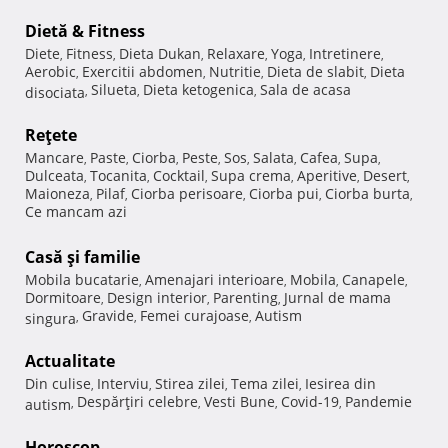
Dietă & Fitness
Diete
Fitness
Dieta Dukan
Relaxare
Yoga
Intretinere
,
,
,
,
,
,
Aerobic
Exercitii abdomen
Nutritie
Dieta de slabit
Dieta
,
,
,
,
Silueta
Dieta ketogenica
Sala de acasa
disociata
,
,
,
Reţete
Mancare
Paste
Ciorba
Peste
Sos
Salata
Cafea
Supa
,
,
,
,
,
,
,
,
Dulceata
Tocanita
Cocktail
Supa crema
Aperitive
Desert
,
,
,
,
,
,
Maioneza
Pilaf
Ciorba perisoare
Ciorba pui
Ciorba burta
,
,
,
,
,
Ce mancam azi
Casă şi familie
Mobila bucatarie
Amenajari interioare
Mobila
Canapele
,
,
,
,
Dormitoare
Design interior
Parenting
Jurnal de mama
,
,
,
Gravide
Femei curajoase
Autism
singura
,
,
,
Actualitate
Din culise
Interviu
Stirea zilei
Tema zilei
Iesirea din
,
,
,
,
Despărţiri celebre
Vesti Bune
Covid-19
Pandemie
autism
,
,
,
,
Horoscop