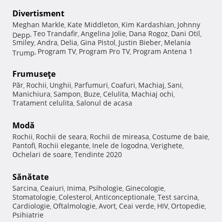
Divertisment
Meghan Markle
Kate Middleton
Kim Kardashian
Johnny
,
,
,
Teo Trandafir
Angelina Jolie
Dana Rogoz
Dani Otil
Depp
,
,
,
,
,
Smiley
Andra
Delia
Gina Pistol
Justin Bieber
Melania
,
,
,
,
,
Program TV
Program Pro TV
Program Antena 1
Trump
,
,
,
Frumuseţe
Păr
Rochii
Unghii
Parfumuri
Coafuri
Machiaj
Sani
,
,
,
,
,
,
,
Manichiura
Sampon
Buze
Celulita
Machiaj ochi
,
,
,
,
,
Tratament celulita
Salonul de acasa
,
Modă
Rochii
Rochii de seara
Rochii de mireasa
Costume de baie
,
,
,
,
Pantofi
Rochii elegante
Inele de logodna
Verighete
,
,
,
,
Ochelari de soare
Tendinte 2020
,
Sănătate
Sarcina
Ceaiuri
Inima
Psihologie
Ginecologie
,
,
,
,
,
Stomatologie
Colesterol
Anticonceptionale
Test sarcina
,
,
,
,
Cardiologie
Oftalmologie
Avort
Ceai verde
HIV
Ortopedie
,
,
,
,
,
,
Psihiatrie