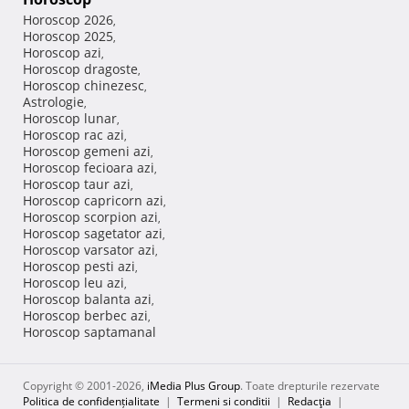
Horoscop 2026
,
Horoscop 2025
,
Horoscop azi
,
Horoscop dragoste
,
Horoscop chinezesc
,
Astrologie
,
Horoscop lunar
,
Horoscop rac azi
,
Horoscop gemeni azi
,
Horoscop fecioara azi
,
Horoscop taur azi
,
Horoscop capricorn azi
,
Horoscop scorpion azi
,
Horoscop sagetator azi
,
Horoscop varsator azi
,
Horoscop pesti azi
,
Horoscop leu azi
,
Horoscop balanta azi
,
Horoscop berbec azi
,
Horoscop saptamanal
Copyright © 2001-2026,
iMedia Plus Group
. Toate drepturile rezervate
Politica de confidențialitate
|
Termeni si conditii
|
Redacţia
|