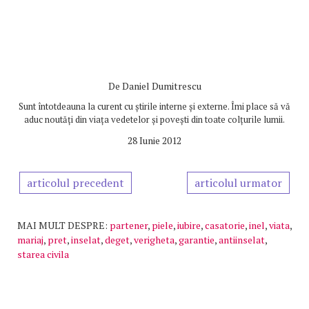
De
Daniel Dumitrescu
Sunt întotdeauna la curent cu știrile interne și externe. Îmi place să vă
aduc noutăți din viața vedetelor și povești din toate colțurile lumii.
28 Iunie 2012
articolul precedent
articolul urmator
MAI MULT DESPRE:
partener
,
piele
,
iubire
,
casatorie
,
inel
,
viata
,
mariaj
,
pret
,
inselat
,
deget
,
verigheta
,
garantie
,
antiinselat
,
starea civila