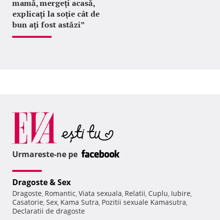
mamă, mergeți acasă,
explicați la soție cât de
bun ați fost astăzi”
Urmareste-ne pe
Dragoste & Sex
Dragoste
Romantic
Viata sexuala
Relatii
Cuplu
Iubire
,
,
,
,
,
,
Casatorie
Sex
Kama Sutra
Pozitii sexuale Kamasutra
,
,
,
,
Declaratii de dragoste