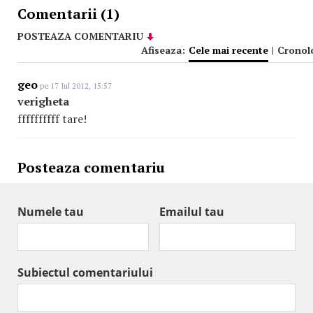
Comentarii (1)
POSTEAZA COMENTARIU
Afiseaza:
Cele mai recente
|
Cronol
geo
pe 17 Iul 2012, 15:57
verigheta
ffffffffff tare!
Posteaza comentariu
Numele tau
Emailul tau
Subiectul comentariului