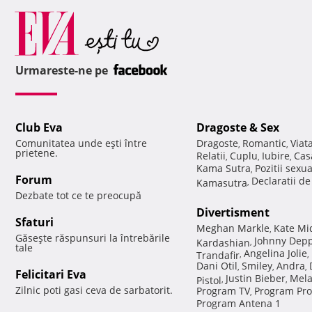
Urmareste-ne pe
Club Eva
Dragoste & Sex
Comunitatea unde eşti între
Dragoste
Romantic
Viat
,
,
prietene.
Relatii
Cuplu
Iubire
Cas
,
,
,
Kama Sutra
Pozitii sexu
,
Forum
Declaratii d
Kamasutra
,
Dezbate tot ce te preocupă
Divertisment
Sfaturi
Meghan Markle
Kate Mi
,
Găseşte răspunsuri la întrebările
Johnny Dep
Kardashian
,
tale
Angelina Jolie
Trandafir
,
,
Dani Otil
Smiley
Andra
,
,
,
Felicitari Eva
Justin Bieber
Mela
Pistol
,
,
Zilnic poti gasi ceva de sarbatorit.
Program TV
Program Pro
,
Program Antena 1