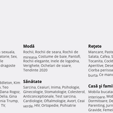
Modă
Reţete
a sexuala
Rochii
Rochii de seara
Rochii de
Mancare
Past
,
,
,
,
atorie
Sex
Costume de baie
Pantofi
Salata
Cafea
,
,
mireasa
,
,
,
,
,
ale
Rochii elegante
Inele de logodna
Tocanita
Cockt
,
,
,
e dragoste
Verighete
Ochelari de soare
Aperitive
Dese
,
,
,
Tendinte 2020
Ciorba perisoa
Ce manc
burta
,
Sănătate
ddleton
Kim
,
Casă şi fami
p
Teo
Sarcina
Ceaiuri
Inima
Psihologie
,
,
,
,
,
Dana Rogoz
Ginecologie
Stomatologie
Colesterol
Mobila bucata
,
,
,
,
Delia
Gina
Anticonceptionale
Test sarcina
Mob
,
,
,
interioare
,
nia Trump
Cardiologie
Oftalmologie
Avort
Ceai
Dormitoare
De
,
,
,
,
,
 TV
HIV
Ortopedie
Psihiatrie
Parenting
Jur
,
verde
,
,
,
,
Gravide
Femei
,