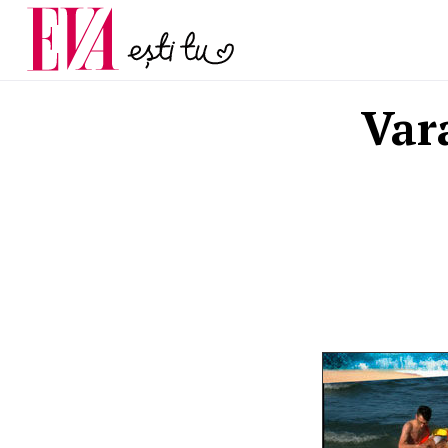
menopauză și când ar t
Carieră
la medic
Actualitate
Var