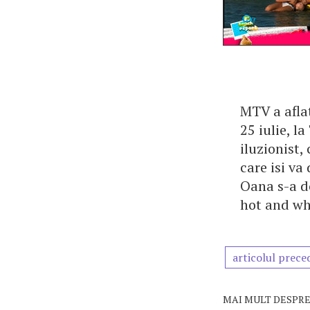
MTV a aflat
25 iulie, l
iluzionist,
care isi va
Oana s-a d
hot and wh
articolul prece
MAI MULT DESPRE