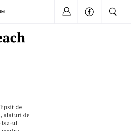
Nu ai cont?
Inregistreaza-
UM
each
lipsit de
, alaturi de
-biz-ul
v pentru