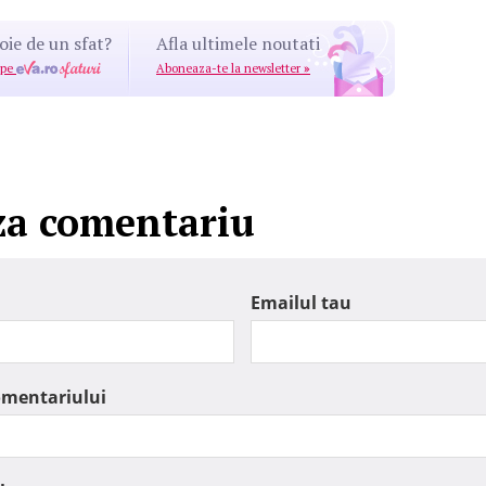
oie de un sfat?
Afla ultimele noutati
 pe
Aboneaza-te la newsletter
»
za comentariu
Emailul tau
omentariului