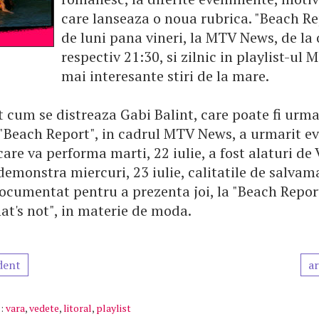
care lanseaza o noua rubrica. "Beach Re
de luni pana vineri, la MTV News, de la 
respectiv 21:30, si zilnic in playlist-ul 
mai interesante stiri de la mare.
 cum se distreaza Gabi Balint, care poate fi urmar
a "Beach Report", in cadrul MTV News, a urmarit e
 care va performa marti, 22 iulie, a fost alaturi de 
 demonstra miercuri, 23 iulie, calitatile de salvama
ocumentat pentru a prezenta joi, la "Beach Report
at's not", in materie de moda.
dent
ar
:
vara
,
vedete
,
litoral
,
playlist