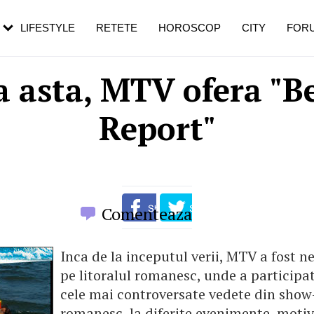
rebui să mergi
și 60 de ani. De ce te trezești mai des
pe măsură ce înaintezi în vârstă
LIFESTYLE
RETETE
HOROSCOP
CITY
FOR
a asta, MTV ofera "B
Report"
Comenteaza
Inca de la inceputul verii, MTV a fost ne
pe litoralul romanesc, unde a participat
cele mai controversate vedete din show
romanesc, la diferite evenimente, moti