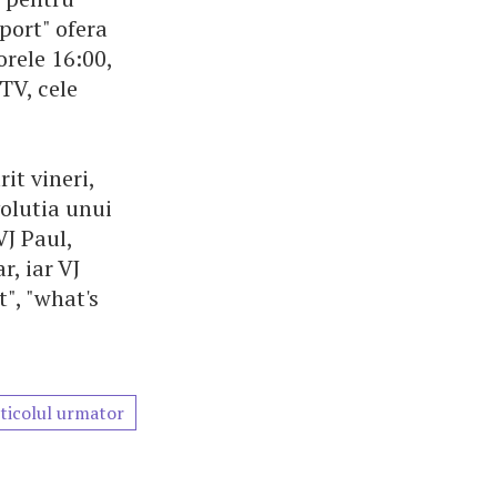
port" ofera
orele 16:00,
MTV, cele
it vineri,
volutia unui
VJ Paul,
r, iar VJ
", "what's
ticolul urmator