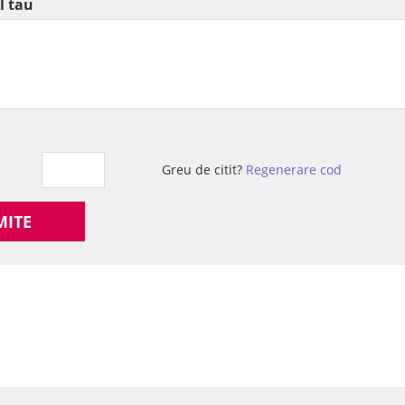
l tau
Greu de citit?
Regenerare cod
MITE