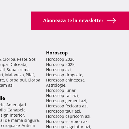
Aboneaza-te la newsletter
Horoscop
e
Ciorba
Peste
Sos
Horoscop 2026
,
,
,
,
,
Supa
Dulceata
Horoscop 2025
,
,
,
ail
Supa crema
Horoscop azi
,
,
,
rt
Maioneza
Pilaf
Horoscop dragoste
,
,
,
,
re
Ciorba pui
Ciorba
Horoscop chinezesc
,
,
,
am azi
Astrologie
,
Horoscop lunar
,
Horoscop rac azi
,
lie
Horoscop gemeni azi
,
rie
Amenajari
,
Horoscop fecioara azi
,
ila
Canapele
,
,
Horoscop taur azi
,
sign interior
,
Horoscop capricorn azi
,
nal de mama singura
,
Horoscop scorpion azi
,
 curajoase
Autism
,
Horoscop sagetator azi
,