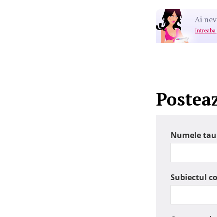
Ai nev
Intreaba
Postea
Numele tau
Subiectul c