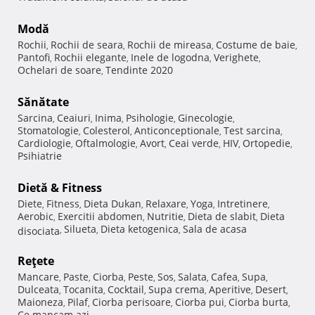
Modă
Rochii
Rochii de seara
Rochii de mireasa
Costume de baie
,
,
,
,
Pantofi
Rochii elegante
Inele de logodna
Verighete
,
,
,
,
Ochelari de soare
Tendinte 2020
,
Sănătate
Sarcina
Ceaiuri
Inima
Psihologie
Ginecologie
,
,
,
,
,
Stomatologie
Colesterol
Anticonceptionale
Test sarcina
,
,
,
,
Cardiologie
Oftalmologie
Avort
Ceai verde
HIV
Ortopedie
,
,
,
,
,
,
Psihiatrie
Dietă & Fitness
Diete
Fitness
Dieta Dukan
Relaxare
Yoga
Intretinere
,
,
,
,
,
,
Aerobic
Exercitii abdomen
Nutritie
Dieta de slabit
Dieta
,
,
,
,
Silueta
Dieta ketogenica
Sala de acasa
disociata
,
,
,
Reţete
Mancare
Paste
Ciorba
Peste
Sos
Salata
Cafea
Supa
,
,
,
,
,
,
,
,
Dulceata
Tocanita
Cocktail
Supa crema
Aperitive
Desert
,
,
,
,
,
,
Maioneza
Pilaf
Ciorba perisoare
Ciorba pui
Ciorba burta
,
,
,
,
,
Ce mancam azi