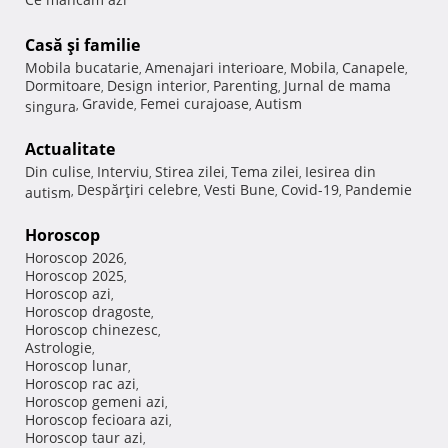
Casă şi familie
Mobila bucatarie
Amenajari interioare
Mobila
Canapele
,
,
,
,
Dormitoare
Design interior
Parenting
Jurnal de mama
,
,
,
Gravide
Femei curajoase
Autism
singura
,
,
,
Actualitate
Din culise
Interviu
Stirea zilei
Tema zilei
Iesirea din
,
,
,
,
Despărţiri celebre
Vesti Bune
Covid-19
Pandemie
autism
,
,
,
,
Horoscop
Horoscop 2026
,
Horoscop 2025
,
Horoscop azi
,
Horoscop dragoste
,
Horoscop chinezesc
,
Astrologie
,
Horoscop lunar
,
Horoscop rac azi
,
Horoscop gemeni azi
,
Horoscop fecioara azi
,
Horoscop taur azi
,