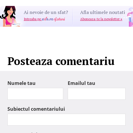
Ai nevoie de un sfat?
Afla ultimele noutati
Intreaba pe
Aboneaza-te la newsletter
»
Posteaza comentariu
Numele tau
Emailul tau
Subiectul comentariului