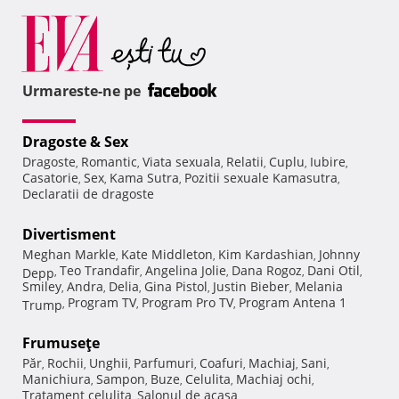
Urmareste-ne pe
Dragoste & Sex
Dragoste
Romantic
Viata sexuala
Relatii
Cuplu
Iubire
,
,
,
,
,
,
Casatorie
Sex
Kama Sutra
Pozitii sexuale Kamasutra
,
,
,
,
Declaratii de dragoste
Divertisment
Meghan Markle
Kate Middleton
Kim Kardashian
Johnny
,
,
,
Teo Trandafir
Angelina Jolie
Dana Rogoz
Dani Otil
Depp
,
,
,
,
,
Smiley
Andra
Delia
Gina Pistol
Justin Bieber
Melania
,
,
,
,
,
Program TV
Program Pro TV
Program Antena 1
Trump
,
,
,
Frumuseţe
Păr
Rochii
Unghii
Parfumuri
Coafuri
Machiaj
Sani
,
,
,
,
,
,
,
Manichiura
Sampon
Buze
Celulita
Machiaj ochi
,
,
,
,
,
Tratament celulita
Salonul de acasa
,