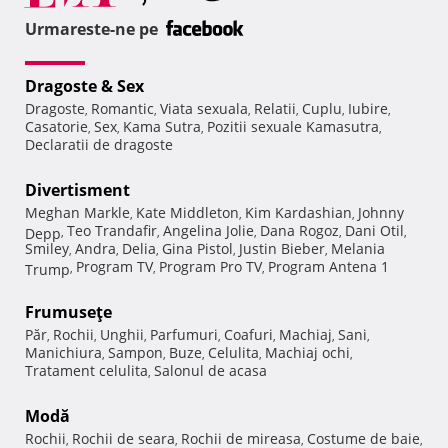
Urmareste-ne pe
Dragoste & Sex
Dragoste
Romantic
Viata sexuala
Relatii
Cuplu
Iubire
,
,
,
,
,
,
Casatorie
Sex
Kama Sutra
Pozitii sexuale Kamasutra
,
,
,
,
Declaratii de dragoste
Divertisment
Meghan Markle
Kate Middleton
Kim Kardashian
Johnny
,
,
,
Teo Trandafir
Angelina Jolie
Dana Rogoz
Dani Otil
Depp
,
,
,
,
,
Smiley
Andra
Delia
Gina Pistol
Justin Bieber
Melania
,
,
,
,
,
Program TV
Program Pro TV
Program Antena 1
Trump
,
,
,
Frumuseţe
Păr
Rochii
Unghii
Parfumuri
Coafuri
Machiaj
Sani
,
,
,
,
,
,
,
Manichiura
Sampon
Buze
Celulita
Machiaj ochi
,
,
,
,
,
Tratament celulita
Salonul de acasa
,
Modă
Rochii
Rochii de seara
Rochii de mireasa
Costume de baie
,
,
,
,