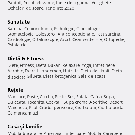
Pantofi
Rochii elegante
Inele de logodna
Verighete
,
,
,
,
Ochelari de soare
Tendinte 2020
,
Sănătate
Sarcina
Ceaiuri
Inima
Psihologie
Ginecologie
,
,
,
,
,
Stomatologie
Colesterol
Anticonceptionale
Test sarcina
,
,
,
,
Cardiologie
Oftalmologie
Avort
Ceai verde
HIV
Ortopedie
,
,
,
,
,
,
Psihiatrie
Dietă & Fitness
Diete
Fitness
Dieta Dukan
Relaxare
Yoga
Intretinere
,
,
,
,
,
,
Aerobic
Exercitii abdomen
Nutritie
Dieta de slabit
Dieta
,
,
,
,
Silueta
Dieta ketogenica
Sala de acasa
disociata
,
,
,
Reţete
Mancare
Paste
Ciorba
Peste
Sos
Salata
Cafea
Supa
,
,
,
,
,
,
,
,
Dulceata
Tocanita
Cocktail
Supa crema
Aperitive
Desert
,
,
,
,
,
,
Maioneza
Pilaf
Ciorba perisoare
Ciorba pui
Ciorba burta
,
,
,
,
,
Ce mancam azi
Casă şi familie
Mobila bucatarie
Amenajari interioare
Mobila
Canapele
,
,
,
,