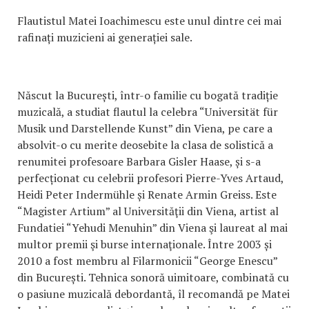
Flautistul Matei Ioachimescu este unul dintre cei mai
rafinați muzicieni ai generației sale.
Născut la București, într-o familie cu bogată tradiție
muzicală, a studiat flautul la celebra “Universität für
Musik und Darstellende Kunst” din Viena, pe care a
absolvit-o cu merite deosebite la clasa de solistică a
renumitei profesoare Barbara Gisler Haase, și s-a
perfecționat cu celebrii profesori Pierre-Yves Artaud,
Heidi Peter Indermühle și Renate Armin Greiss. Este
“Magister Artium” al Universităţii din Viena, artist al
Fundatiei “Yehudi Menuhin” din Viena şi laureat al mai
multor premii şi burse internaţionale. Între 2003 și
2010 a fost membru al Filarmonicii “George Enescu”
din București. Tehnica sonoră uimitoare, combinată cu
o pasiune muzicală debordantă, îl recomandă pe Matei