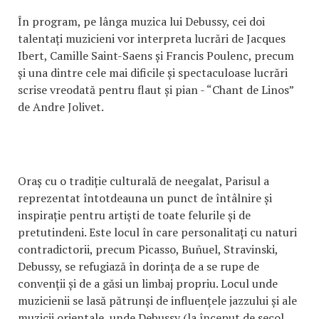
În program, pe lânga muzica lui Debussy, cei doi
talentați muzicieni vor interpreta lucrări de Jacques
Ibert, Camille Saint-Saens și Francis Poulenc, precum
și una dintre cele mai dificile și spectaculoase lucrări
scrise vreodată pentru flaut și pian - “Chant de Linos”
de Andre Jolivet.
Oraș cu o tradiție culturală de neegalat, Parisul a
reprezentat întotdeauna un punct de întâlnire și
inspirație pentru artiști de toate felurile și de
pretutindeni. Este locul în care personalitați cu naturi
contradictorii, precum Picasso, Buñuel, Stravinski,
Debussy, se refugiază în dorința de a se rupe de
convenții și de a găsi un limbaj propriu. Locul unde
muzicienii se lasă pătrunși de influențele jazzului și ale
muzicii orientale, unde Debussy (la început de secol