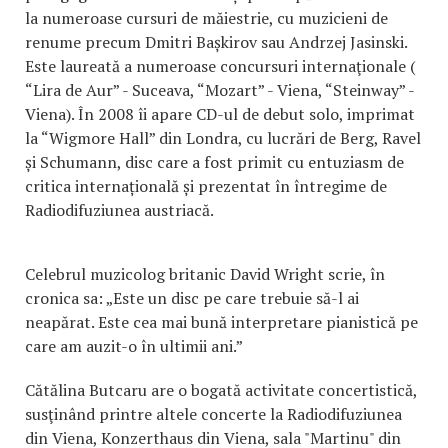
la numeroase cursuri de măiestrie, cu muzicieni de
renume precum Dmitri Bașkirov sau Andrzej Jasinski.
Este laureată a numeroase concursuri internaţionale (
“Lira de Aur” - Suceava, “Mozart” - Viena, “Steinway” -
Viena). În 2008 îi apare CD-ul de debut solo, imprimat
la “Wigmore Hall” din Londra, cu lucrări de Berg, Ravel
și Schumann, disc care a fost primit cu entuziasm de
critica internațională și prezentat în întregime de
Radiodifuziunea austriacă.
Celebrul muzicolog britanic David Wright scrie, în
cronica sa: „Este un disc pe care trebuie să-l ai
neapărat. Este cea mai bună interpretare pianistică pe
care am auzit-o în ultimii ani.”
Cătălina Butcaru are o bogată activitate concertistică,
susţinând printre altele concerte la Radiodifuziunea
din Viena, Konzerthaus din Viena, sala "Martinu" din