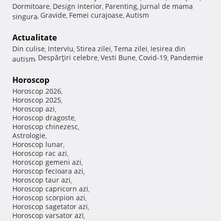
Dormitoare
Design interior
Parenting
Jurnal de mama
,
,
,
Gravide
Femei curajoase
Autism
singura
,
,
,
Actualitate
Din culise
Interviu
Stirea zilei
Tema zilei
Iesirea din
,
,
,
,
Despărţiri celebre
Vesti Bune
Covid-19
Pandemie
autism
,
,
,
,
Horoscop
Horoscop 2026
,
Horoscop 2025
,
Horoscop azi
,
Horoscop dragoste
,
Horoscop chinezesc
,
Astrologie
,
Horoscop lunar
,
Horoscop rac azi
,
Horoscop gemeni azi
,
Horoscop fecioara azi
,
Horoscop taur azi
,
Horoscop capricorn azi
,
Horoscop scorpion azi
,
Horoscop sagetator azi
,
Horoscop varsator azi
,