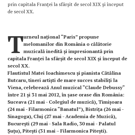
prin capitala Franței la sfârșit de secol XIX și început
de secol XX.
T
urneul național “Paris” propune
melomanilor din România o călătorie
muzicală inedită și impresionantă prin
capitala Franței la sfârșit de secol XIX și început de
secol XX.
Flautistul Matei Ioachimescu și pianista Cătălina
Butcaru, tineri artiști de mare succes stabiliți la
Viena, celebrează Anul muzical “Claude Debussy“
între 21 și 31 mai 2012, în șase orase din România:
Suceava (21 mai - Colegiul de muzică), Timișoara
(24 mai - Filarmonica “Banatul”), Bistrița (26 mai -
Sinagoga), Cluj (27 mai - Academia de Muzică),
București (29 mai - Sala Radio, 30 mai - Palatul
Șuțu), Pitești (31 mai – Filarmonica Pitești).