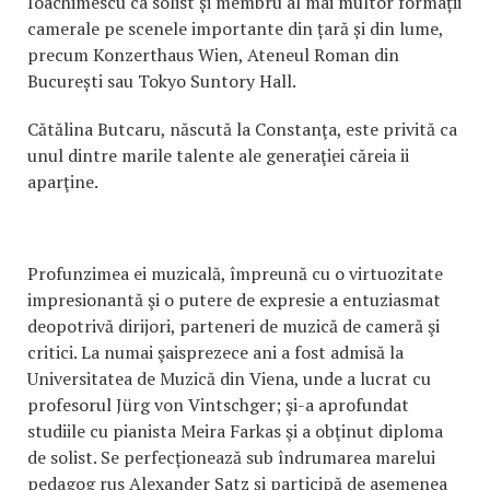
Ioachimescu ca solist și membru al mai multor formații
camerale pe scenele importante din țară și din lume,
precum Konzerthaus Wien, Ateneul Roman din
București sau Tokyo Suntory Hall.
Cătălina Butcaru, născută la Constanţa, este privită ca
unul dintre marile talente ale generaţiei căreia ii
aparţine.
Profunzimea ei muzicală, împreună cu o virtuozitate
impresionantă şi o putere de expresie a entuziasmat
deopotrivă dirijori, parteneri de muzică de cameră şi
critici. La numai şaisprezece ani a fost admisă la
Universitatea de Muzică din Viena, unde a lucrat cu
profesorul Jürg von Vintschger; şi-a aprofundat
studiile cu pianista Meira Farkas şi a obţinut diploma
de solist. Se perfecționează sub îndrumarea marelui
pedagog rus Alexander Satz și participă de asemenea