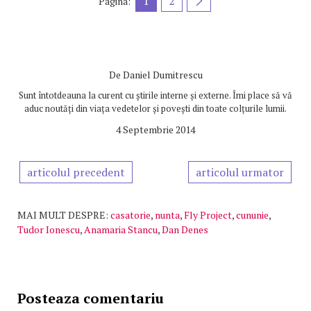
1
2
Pagina:
De
Daniel Dumitrescu
Sunt întotdeauna la curent cu știrile interne și externe. Îmi place să vă
aduc noutăți din viața vedetelor și povești din toate colțurile lumii.
4 Septembrie 2014
articolul precedent
articolul urmator
MAI MULT DESPRE:
casatorie
,
nunta
,
Fly Project
,
cununie
,
Tudor Ionescu
,
Anamaria Stancu
,
Dan Denes
Posteaza comentariu