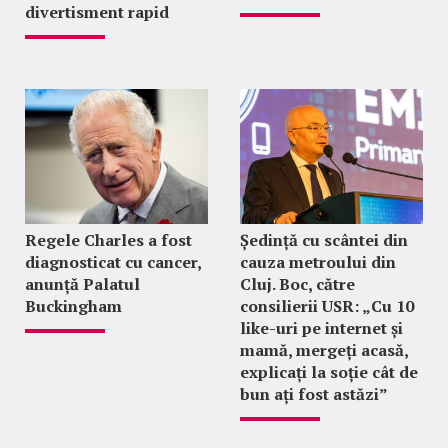
divertisment rapid
Regele Charles a fost
Ședință cu scântei din
diagnosticat cu cancer,
cauza metroului din
anunță Palatul
Cluj. Boc, către
Buckingham
consilierii USR: „Cu 10
like-uri pe internet și
mamă, mergeți acasă,
explicați la soție cât de
bun ați fost astăzi”