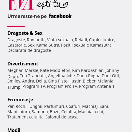
Urmareste-ne pe
Dragoste & Sex
Dragoste
Romantic
Viata sexuala
Relatii
Cuplu
Iubire
,
,
,
,
,
,
Casatorie
Sex
Kama Sutra
Pozitii sexuale Kamasutra
,
,
,
,
Declaratii de dragoste
Divertisment
Meghan Markle
Kate Middleton
Kim Kardashian
Johnny
,
,
,
Teo Trandafir
Angelina Jolie
Dana Rogoz
Dani Otil
Depp
,
,
,
,
,
Smiley
Andra
Delia
Gina Pistol
Justin Bieber
Melania
,
,
,
,
,
Program TV
Program Pro TV
Program Antena 1
Trump
,
,
,
Frumuseţe
Păr
Rochii
Unghii
Parfumuri
Coafuri
Machiaj
Sani
,
,
,
,
,
,
,
Manichiura
Sampon
Buze
Celulita
Machiaj ochi
,
,
,
,
,
Tratament celulita
Salonul de acasa
,
Modă