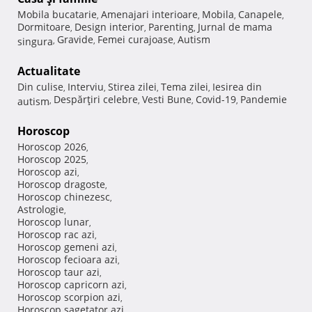
Mobila bucatarie
Amenajari interioare
Mobila
Canapele
,
,
,
,
Dormitoare
Design interior
Parenting
Jurnal de mama
,
,
,
Gravide
Femei curajoase
Autism
singura
,
,
,
Actualitate
Din culise
Interviu
Stirea zilei
Tema zilei
Iesirea din
,
,
,
,
Despărţiri celebre
Vesti Bune
Covid-19
Pandemie
autism
,
,
,
,
Horoscop
Horoscop 2026
,
Horoscop 2025
,
Horoscop azi
,
Horoscop dragoste
,
Horoscop chinezesc
,
Astrologie
,
Horoscop lunar
,
Horoscop rac azi
,
Horoscop gemeni azi
,
Horoscop fecioara azi
,
Horoscop taur azi
,
Horoscop capricorn azi
,
Horoscop scorpion azi
,
Horoscop sagetator azi
,