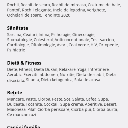
Rochii
Rochii de seara
Rochii de mireasa
Costume de baie
,
,
,
,
Pantofi
Rochii elegante
Inele de logodna
Verighete
,
,
,
,
Ochelari de soare
Tendinte 2020
,
Sănătate
Sarcina
Ceaiuri
Inima
Psihologie
Ginecologie
,
,
,
,
,
Stomatologie
Colesterol
Anticonceptionale
Test sarcina
,
,
,
,
Cardiologie
Oftalmologie
Avort
Ceai verde
HIV
Ortopedie
,
,
,
,
,
,
Psihiatrie
Dietă & Fitness
Diete
Fitness
Dieta Dukan
Relaxare
Yoga
Intretinere
,
,
,
,
,
,
Aerobic
Exercitii abdomen
Nutritie
Dieta de slabit
Dieta
,
,
,
,
Silueta
Dieta ketogenica
Sala de acasa
disociata
,
,
,
Reţete
Mancare
Paste
Ciorba
Peste
Sos
Salata
Cafea
Supa
,
,
,
,
,
,
,
,
Dulceata
Tocanita
Cocktail
Supa crema
Aperitive
Desert
,
,
,
,
,
,
Maioneza
Pilaf
Ciorba perisoare
Ciorba pui
Ciorba burta
,
,
,
,
,
Ce mancam azi
Casă şi familie