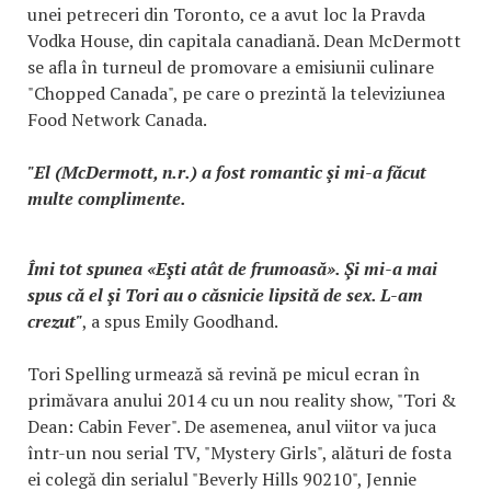
unei petreceri din Toronto, ce a avut loc la Pravda
Vodka House, din capitala canadiană. Dean McDermott
se afla în turneul de promovare a emisiunii culinare
"Chopped Canada", pe care o prezintă la televiziunea
Food Network Canada.
"El (McDermott, n.r.) a fost romantic şi mi-a făcut
multe complimente.
Îmi tot spunea «Eşti atât de frumoasă». Şi mi-a mai
spus că el şi Tori au o căsnicie lipsită de sex. L-am
crezut"
, a spus Emily Goodhand.
Tori Spelling urmează să revină pe micul ecran în
primăvara anului 2014 cu un nou reality show, "Tori &
Dean: Cabin Fever". De asemenea, anul viitor va juca
într-un nou serial TV, "Mystery Girls", alături de fosta
ei colegă din serialul "Beverly Hills 90210", Jennie