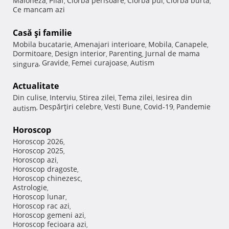
Maioneza
Pilaf
Ciorba perisoare
Ciorba pui
Ciorba burta
,
,
,
,
,
Ce mancam azi
Casă şi familie
Mobila bucatarie
Amenajari interioare
Mobila
Canapele
,
,
,
,
Dormitoare
Design interior
Parenting
Jurnal de mama
,
,
,
Gravide
Femei curajoase
Autism
singura
,
,
,
Actualitate
Din culise
Interviu
Stirea zilei
Tema zilei
Iesirea din
,
,
,
,
Despărţiri celebre
Vesti Bune
Covid-19
Pandemie
autism
,
,
,
,
Horoscop
Horoscop 2026
,
Horoscop 2025
,
Horoscop azi
,
Horoscop dragoste
,
Horoscop chinezesc
,
Astrologie
,
Horoscop lunar
,
Horoscop rac azi
,
Horoscop gemeni azi
,
Horoscop fecioara azi
,