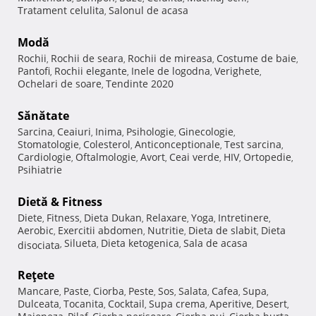
Tratament celulita
Salonul de acasa
,
Modă
Rochii
Rochii de seara
Rochii de mireasa
Costume de baie
,
,
,
,
Pantofi
Rochii elegante
Inele de logodna
Verighete
,
,
,
,
Ochelari de soare
Tendinte 2020
,
Sănătate
Sarcina
Ceaiuri
Inima
Psihologie
Ginecologie
,
,
,
,
,
Stomatologie
Colesterol
Anticonceptionale
Test sarcina
,
,
,
,
Cardiologie
Oftalmologie
Avort
Ceai verde
HIV
Ortopedie
,
,
,
,
,
,
Psihiatrie
Dietă & Fitness
Diete
Fitness
Dieta Dukan
Relaxare
Yoga
Intretinere
,
,
,
,
,
,
Aerobic
Exercitii abdomen
Nutritie
Dieta de slabit
Dieta
,
,
,
,
Silueta
Dieta ketogenica
Sala de acasa
disociata
,
,
,
Reţete
Mancare
Paste
Ciorba
Peste
Sos
Salata
Cafea
Supa
,
,
,
,
,
,
,
,
Dulceata
Tocanita
Cocktail
Supa crema
Aperitive
Desert
,
,
,
,
,
,