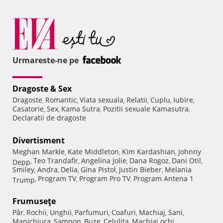
Urmareste-ne pe
Dragoste & Sex
Dragoste
Romantic
Viata sexuala
Relatii
Cuplu
Iubire
,
,
,
,
,
,
Casatorie
Sex
Kama Sutra
Pozitii sexuale Kamasutra
,
,
,
,
Declaratii de dragoste
Divertisment
Meghan Markle
Kate Middleton
Kim Kardashian
Johnny
,
,
,
Teo Trandafir
Angelina Jolie
Dana Rogoz
Dani Otil
Depp
,
,
,
,
,
Smiley
Andra
Delia
Gina Pistol
Justin Bieber
Melania
,
,
,
,
,
Program TV
Program Pro TV
Program Antena 1
Trump
,
,
,
Frumuseţe
Păr
Rochii
Unghii
Parfumuri
Coafuri
Machiaj
Sani
,
,
,
,
,
,
,
Manichiura
Sampon
Buze
Celulita
Machiaj ochi
,
,
,
,
,