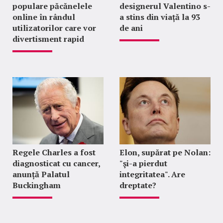
populare păcănelele
designerul Valentino s-
online în rândul
a stins din viață la 93
utilizatorilor care vor
de ani
divertisment rapid
Regele Charles a fost
Elon, supărat pe Nolan:
diagnosticat cu cancer,
"şi-a pierdut
anunță Palatul
integritatea". Are
Buckingham
dreptate?