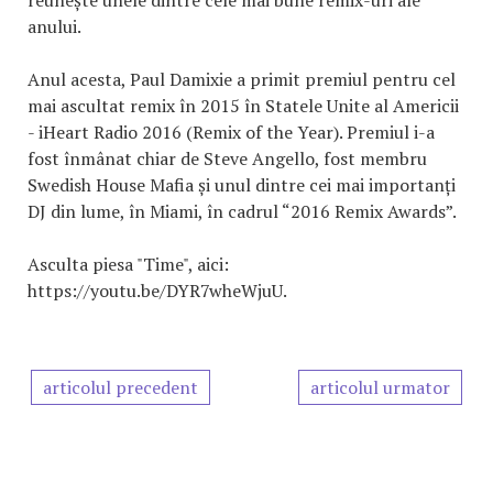
reunește unele dintre cele mai bune remix-uri ale
anului.
Anul acesta, Paul Damixie a primit premiul pentru cel
mai ascultat remix în 2015 în Statele Unite al Americii
- iHeart Radio 2016 (Remix of the Year). Premiul i-a
fost înmânat chiar de Steve Angello, fost membru
Swedish House Mafia și unul dintre cei mai importanți
DJ din lume, în Miami, în cadrul “2016 Remix Awards”.
Asculta piesa "Time", aici:
https://youtu.be/DYR7wheWjuU.
articolul precedent
articolul urmator