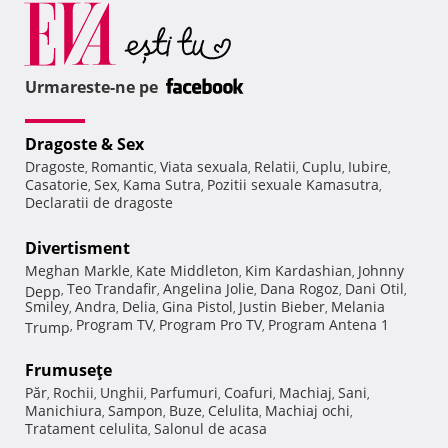
Urmareste-ne pe
Dragoste & Sex
Dragoste
Romantic
Viata sexuala
Relatii
Cuplu
Iubire
,
,
,
,
,
,
Casatorie
Sex
Kama Sutra
Pozitii sexuale Kamasutra
,
,
,
,
Declaratii de dragoste
Divertisment
Meghan Markle
Kate Middleton
Kim Kardashian
Johnny
,
,
,
Teo Trandafir
Angelina Jolie
Dana Rogoz
Dani Otil
Depp
,
,
,
,
,
Smiley
Andra
Delia
Gina Pistol
Justin Bieber
Melania
,
,
,
,
,
Program TV
Program Pro TV
Program Antena 1
Trump
,
,
,
Frumuseţe
Păr
Rochii
Unghii
Parfumuri
Coafuri
Machiaj
Sani
,
,
,
,
,
,
,
Manichiura
Sampon
Buze
Celulita
Machiaj ochi
,
,
,
,
,
Tratament celulita
Salonul de acasa
,