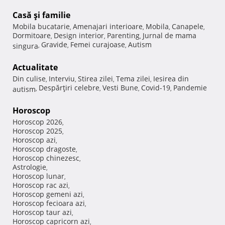
Casă şi familie
Mobila bucatarie
Amenajari interioare
Mobila
Canapele
,
,
,
,
Dormitoare
Design interior
Parenting
Jurnal de mama
,
,
,
Gravide
Femei curajoase
Autism
singura
,
,
,
Actualitate
Din culise
Interviu
Stirea zilei
Tema zilei
Iesirea din
,
,
,
,
Despărţiri celebre
Vesti Bune
Covid-19
Pandemie
autism
,
,
,
,
Horoscop
Horoscop 2026
,
Horoscop 2025
,
Horoscop azi
,
Horoscop dragoste
,
Horoscop chinezesc
,
Astrologie
,
Horoscop lunar
,
Horoscop rac azi
,
Horoscop gemeni azi
,
Horoscop fecioara azi
,
Horoscop taur azi
,
Horoscop capricorn azi
,