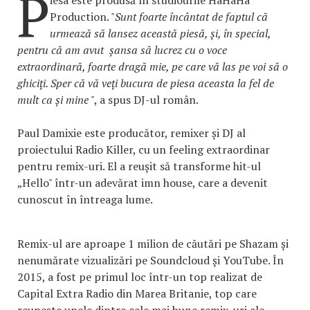
P
iesa este produsă în studiourile HaHaHa
Production. "
Sunt foarte încântat de faptul că
urmează să lansez această piesă, și, în special,
pentru că am avut șansa să lucrez cu o voce
extraordinară, foarte dragă mie, pe care vă las pe voi să o
ghiciți. Sper că vă veți bucura de piesa aceasta la fel de
mult ca și mine
", a spus DJ-ul român.
Paul Damixie este producător, remixer și DJ al
proiectului Radio Killer, cu un feeling extraordinar
pentru remix-uri. El a reușit să transforme hit-ul
„Hello" într-un adevărat imn house, care a devenit
cunoscut în întreaga lume.
Remix-ul are aproape 1 milion de căutări pe Shazam și
nenumărate vizualizări pe Soundcloud și YouTube. În
2015, a fost pe primul loc într-un top realizat de
Capital Extra Radio din Marea Britanie, top care