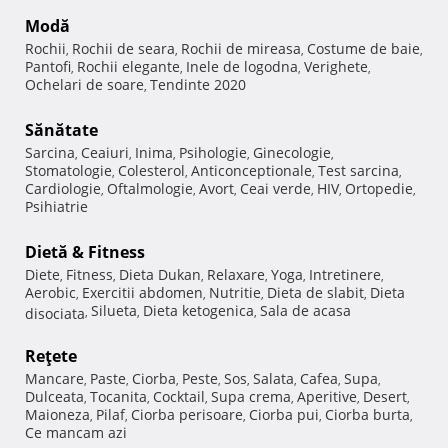
Modă
Rochii
Rochii de seara
Rochii de mireasa
Costume de baie
,
,
,
,
Pantofi
Rochii elegante
Inele de logodna
Verighete
,
,
,
,
Ochelari de soare
Tendinte 2020
,
Sănătate
Sarcina
Ceaiuri
Inima
Psihologie
Ginecologie
,
,
,
,
,
Stomatologie
Colesterol
Anticonceptionale
Test sarcina
,
,
,
,
Cardiologie
Oftalmologie
Avort
Ceai verde
HIV
Ortopedie
,
,
,
,
,
,
Psihiatrie
Dietă & Fitness
Diete
Fitness
Dieta Dukan
Relaxare
Yoga
Intretinere
,
,
,
,
,
,
Aerobic
Exercitii abdomen
Nutritie
Dieta de slabit
Dieta
,
,
,
,
Silueta
Dieta ketogenica
Sala de acasa
disociata
,
,
,
Reţete
Mancare
Paste
Ciorba
Peste
Sos
Salata
Cafea
Supa
,
,
,
,
,
,
,
,
Dulceata
Tocanita
Cocktail
Supa crema
Aperitive
Desert
,
,
,
,
,
,
Maioneza
Pilaf
Ciorba perisoare
Ciorba pui
Ciorba burta
,
,
,
,
,
Ce mancam azi