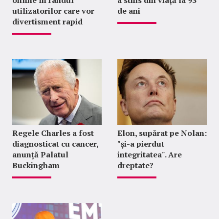
online în rândul
a stins din viață la 93
utilizatorilor care vor
de ani
divertisment rapid
Regele Charles a fost
Elon, supărat pe Nolan:
diagnosticat cu cancer,
"şi-a pierdut
anunță Palatul
integritatea". Are
Buckingham
dreptate?