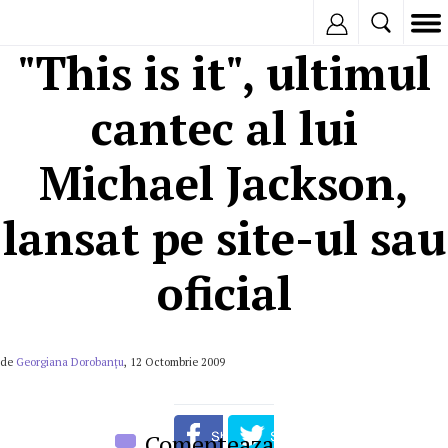
Inregistreaza
"This is it", ultimul
cantec al lui
Michael Jackson,
lansat pe site-ul sau
oficial
de
Georgiana Dorobanțu
, 12 Octombrie 2009
Comenteaza