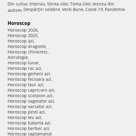
Din culise
Interviu
Stirea zilei
Tema zilei
Iesirea din
,
,
,
,
Despărţiri celebre
Vesti Bune
Covid-19
Pandemie
autism
,
,
,
,
Horoscop
Horoscop 2026
,
Horoscop 2025
,
Horoscop azi
,
Horoscop dragoste
,
Horoscop chinezesc
,
Astrologie
,
Horoscop lunar
,
Horoscop rac azi
,
Horoscop gemeni azi
,
Horoscop fecioara azi
,
Horoscop taur azi
,
Horoscop capricorn azi
,
Horoscop scorpion azi
,
Horoscop sagetator azi
,
Horoscop varsator azi
,
Horoscop pesti azi
,
Horoscop leu azi
,
Horoscop balanta azi
,
Horoscop berbec azi
,
Horoscop saptamanal