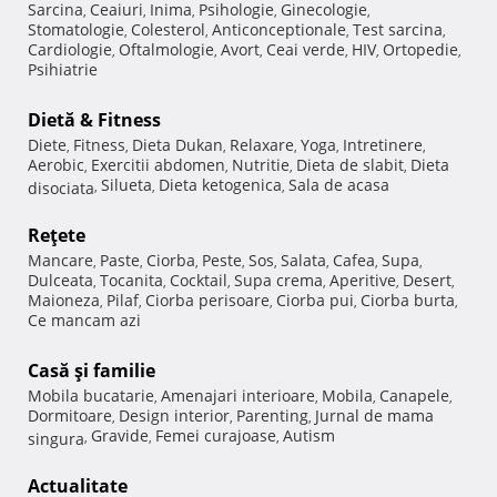
Sarcina
Ceaiuri
Inima
Psihologie
Ginecologie
,
,
,
,
,
Stomatologie
Colesterol
Anticonceptionale
Test sarcina
,
,
,
,
Cardiologie
Oftalmologie
Avort
Ceai verde
HIV
Ortopedie
,
,
,
,
,
,
Psihiatrie
Dietă & Fitness
Diete
Fitness
Dieta Dukan
Relaxare
Yoga
Intretinere
,
,
,
,
,
,
Aerobic
Exercitii abdomen
Nutritie
Dieta de slabit
Dieta
,
,
,
,
Silueta
Dieta ketogenica
Sala de acasa
disociata
,
,
,
Reţete
Mancare
Paste
Ciorba
Peste
Sos
Salata
Cafea
Supa
,
,
,
,
,
,
,
,
Dulceata
Tocanita
Cocktail
Supa crema
Aperitive
Desert
,
,
,
,
,
,
Maioneza
Pilaf
Ciorba perisoare
Ciorba pui
Ciorba burta
,
,
,
,
,
Ce mancam azi
Casă şi familie
Mobila bucatarie
Amenajari interioare
Mobila
Canapele
,
,
,
,
Dormitoare
Design interior
Parenting
Jurnal de mama
,
,
,
Gravide
Femei curajoase
Autism
singura
,
,
,
Actualitate