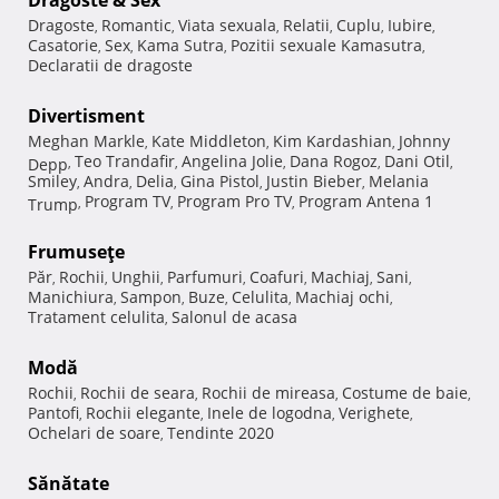
Dragoste & Sex
Dragoste
Romantic
Viata sexuala
Relatii
Cuplu
Iubire
,
,
,
,
,
,
Casatorie
Sex
Kama Sutra
Pozitii sexuale Kamasutra
,
,
,
,
Declaratii de dragoste
Divertisment
Meghan Markle
Kate Middleton
Kim Kardashian
Johnny
,
,
,
Teo Trandafir
Angelina Jolie
Dana Rogoz
Dani Otil
Depp
,
,
,
,
,
Smiley
Andra
Delia
Gina Pistol
Justin Bieber
Melania
,
,
,
,
,
Program TV
Program Pro TV
Program Antena 1
Trump
,
,
,
Frumuseţe
Păr
Rochii
Unghii
Parfumuri
Coafuri
Machiaj
Sani
,
,
,
,
,
,
,
Manichiura
Sampon
Buze
Celulita
Machiaj ochi
,
,
,
,
,
Tratament celulita
Salonul de acasa
,
Modă
Rochii
Rochii de seara
Rochii de mireasa
Costume de baie
,
,
,
,
Pantofi
Rochii elegante
Inele de logodna
Verighete
,
,
,
,
Ochelari de soare
Tendinte 2020
,
Sănătate