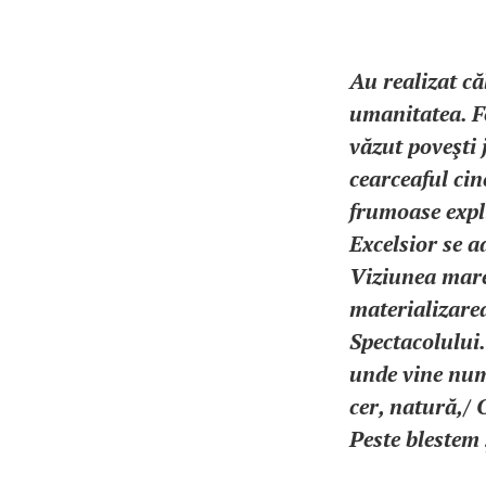
Au realizat că
umanitatea. F
văzut poveşti 
cearceaful ci
frumoase expli
Excelsior se a
Viziunea mare
materializarea
Spectacolului.
unde vine nume
cer, natură,/ 
Peste blestem 