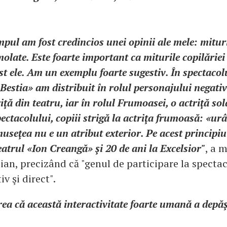
impul am fost credincios unei opinii ale mele: mituri
olate. Este foarte important ca miturile copilăriei 
t ele. Am un exemplu foarte sugestiv. În spectaco
estia» am distribuit în rolul personajului negativ
ţă din teatru, iar în rolul Frumoasei, o actriţă sol
pectacolului, copiii strigă la actriţa frumoasă: «ur
museţea nu e un atribut exterior. Pe acest principi
eatrul «Ion Creangă» şi 20 de ani la Excelsior"
, a 
ian, precizând că "genul de participare la spectac
iv şi direct".
a că această interactivitate foarte umană a depăş