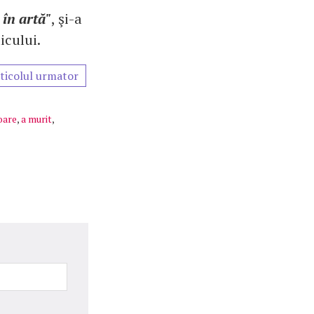
 în artă"
, şi-a
icului.
ticolul urmator
oare
,
a murit
,