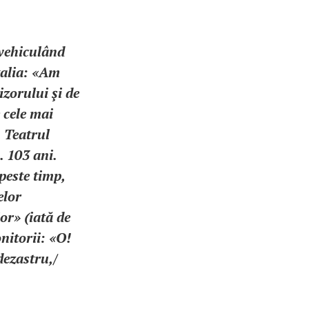
 vehiculând
talia: «Am
izorului şi de
 cele mai
, Teatrul
… 103 ani.
peste timp,
elor
or» (iată de
nitorii: «O!
dezastru,/