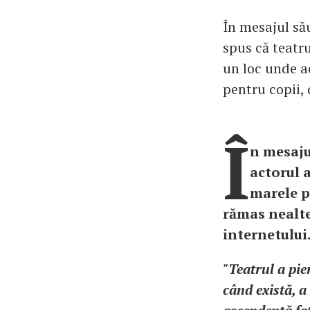
În mesajul său
spus că teatru
un loc unde a
pentru copii, 
Î
n mesajul
actorul a
marele p
rămas nealte
internetului
"Teatrul a pie
când există, a