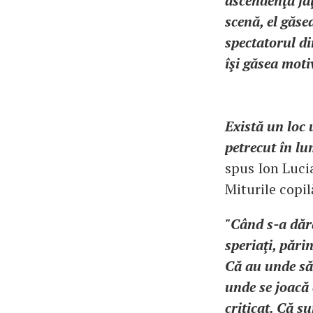
ascendenţă faţ
scenă, el găse
spectatorul di
îşi găsea moti
Există un loc
petrecut în lu
spus Ion Lucia
Miturile copil
"Când s-a dărâ
speriaţi, părin
Că au unde să 
unde se joacă 
criticat. Că s