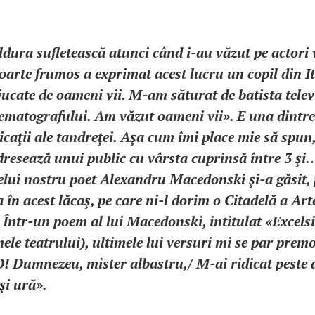
ldura sufletească atunci când i-au văzut pe actori
oarte frumos a exprimat acest lucru un copil din I
jucate de oameni vii. M-am săturat de batista telev
nematografului. Am văzut oameni vii». E una dintre
caţii ale tandreţei. Aşa cum îmi place mie să spun
dresează unui public cu vârsta cuprinsă între 3 şi
lui nostru poet Alexandru Macedonski şi-a găsit, 
 în acest lăcaş, pe care ni-l dorim o Citadelă a Art
 Într-un poem al lui Macedonski, intitulat «Excelsi
le teatrului), ultimele lui versuri mi se par premo
O! Dumnezeu, mister albastru,/ M-ai ridicat peste 
şi ură».