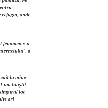
 publicul. Pe
pentru
 refugia, unde
st fenomen s-a
internetului"
, a
venit la mine
I-am liniştit.
singurul loc
lte ori