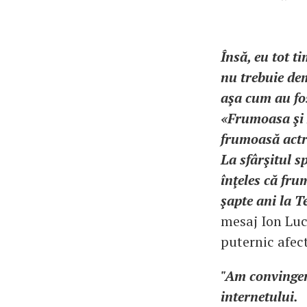
Însă, eu tot t
nu trebuie dem
aşa cum au fos
«Frumoasa şi B
frumoasă actri
La sfârşitul s
înţeles că fru
şapte ani la T
mesaj Ion Luc
puternic afect
"Am convingere
internetului.