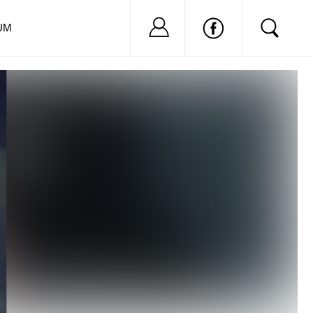
Nu ai cont?
Inregistreaza-
UM