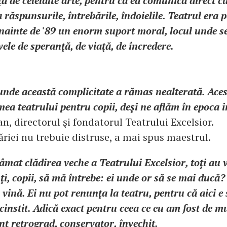
ă de celelalte arte, pentru că ea comunică direct cu
a răspunsurile, întrebările, îndoielile. Teatrul era 
nainte de '89 un enorm suport moral, locul unde se
vele de speranţă, de viaţă, de încredere.
 unde această complicitate a rămas nealterată. Ace
mea teatrului pentru copii, deşi ne aflăm în epoca 
n, directorul şi fondatorul Teatrului Excelsior.
ăriei nu trebuie distruse, a mai spus maestrul.
mat clădirea veche a Teatrului Excelsior, toţi au 
ţi, copii, să mă întrebe: ei unde or să se mai ducă? 
vină. Ei nu pot renunţa la teatru, pentru că aici e 
cinstit. Adică exact pentru ceea ce eu am fost de mu
unt retrograd, conservator, învechit.