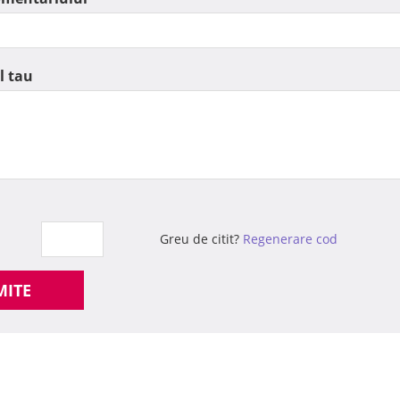
l tau
Greu de citit?
Regenerare cod
MITE