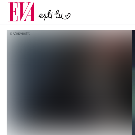
și 60 de ani. De ce te t
Carieră
pe măsură ce înaintez
Actualitate
© Copyright: