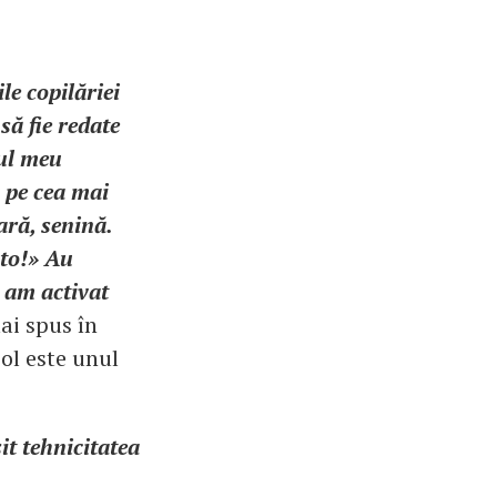
le copilăriei
să fie redate
lul meu
 pe cea mai
ară, senină.
âto!» Au
u am activat
mai spus în
ol este unul
it tehnicitatea