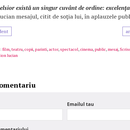
elsior există un singur cuvânt de ordine: excelenţa
ucian mesajul, citit de soţia lui, în aplauzele publ
dent
ar
:
film
,
teatru
,
copii
,
parinti
,
actor
,
spectacol
,
cinema
,
public
,
mesaj
,
Scris
,
ion lucian
comentariu
Emailul tau
omentariului