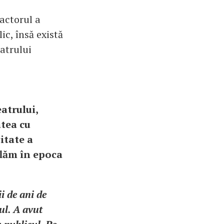
 actorul a
ic, însă există
atrului
atrului,
atea cu
itate a
flăm în epoca
i de ani de
ul. A avut