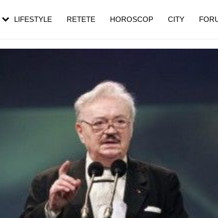
rezești mai des
Cât durează, cum te pregătești și cât
i în vârstă
de dureroasă este investigația
LIFESTYLE
RETETE
HOROSCOP
CITY
FOR