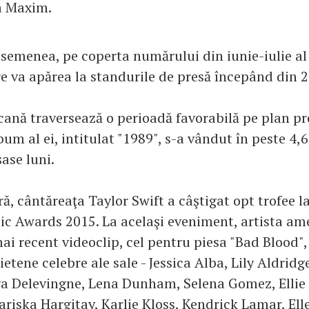
a Maxim.
asemenea, pe coperta numărului din iunie-iulie al
re va apărea la standurile de presă începând din 
cană traversează o perioadă favorabilă pe plan pro
um al ei, intitulat "1989", s-a vândut în peste 4,
şase luni.
, cântăreaţa Taylor Swift a câştigat opt trofee l
ic Awards 2015. La acelaşi eveniment, artista am
mai recent videoclip, cel pentru piesa "Bad Blood",
tene celebre ale sale - Jessica Alba, Lily Aldridg
a Delevingne, Lena Dunham, Selena Gomez, Ellie
ariska Hargitay, Karlie Kloss, Kendrick Lamar, El