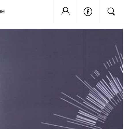
Nu ai cont?
Inregistreaza-
UM