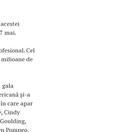
 acestei
27 mai.
fesional. Cel
6 milioane de
a gala
ericană şi-a
 în care apar
e, Cindy
 Goulding,
len Pompeo,