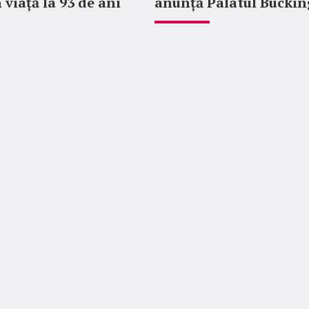
 viață la 93 de ani
anunță Palatul Bucki