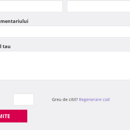
omentariului
l tau
Greu de citit?
Regenerare cod
MITE