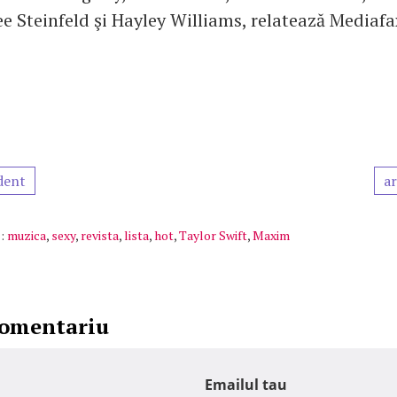
ee Steinfeld şi Hayley Williams, relatează Mediafa
dent
ar
:
muzica
,
sexy
,
revista
,
lista
,
hot
,
Taylor Swift
,
Maxim
comentariu
Emailul tau