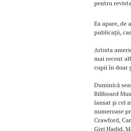
pentru revist
Ea apare, de 
publicaţii, ca
Artista ameri
mai recent alb
copii în doar 
Duminică seară
Billboard Mus
lansat şi cel 
numeroase prie
Crawford, Car
Gigi Hadid, M