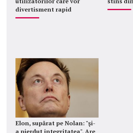
utilizatorilor care vor
stins din
divertisment rapid
Elon, supărat pe Nolan: "şi-
a pierdut integritatea". Are