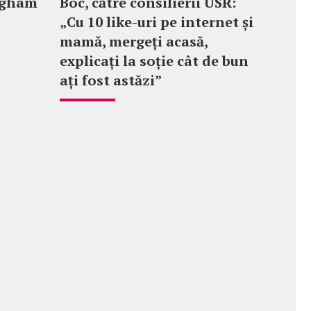
ngham
Boc, către consilierii USR:
„Cu 10 like-uri pe internet și
mamă, mergeți acasă,
explicați la soție cât de bun
ați fost astăzi”