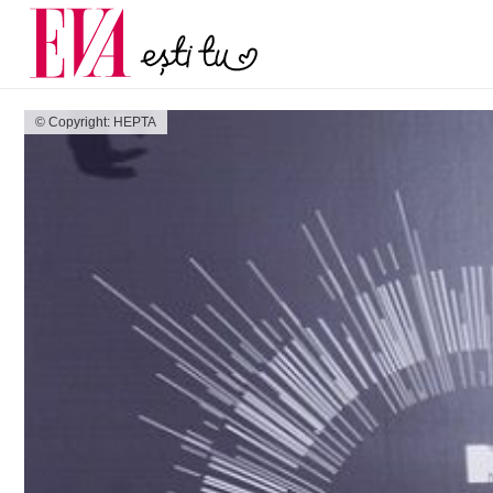
și 60 de ani. De ce te t
Carieră
pe măsură ce înaintez
Actualitate
© Copyright: HEPTA