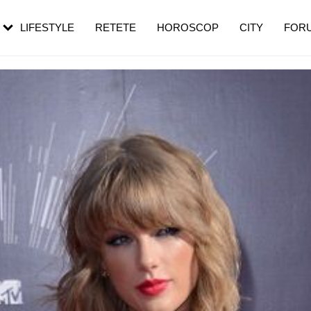
rezești mai des
Cât durează, cum te pregătești și cât
i în vârstă
de dureroasă este investigația
LIFESTYLE
RETETE
HOROSCOP
CITY
FOR