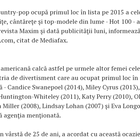
untry-pop ocupă primul loc în lista pe 2015 a cel
iţe, cântăreţe şi top-modele din lume - Hot 100 - a
revista Maxim şi dată publicităţii luni, informează
com, citat de Mediafax.
 americană calcă astfel pe urmele altor femei cel
tria de divertisment care au ocupat primul loc în 
ă - Candice Swanepoel (2014), Miley Cyrus (2013),
 Huntington-Whiteley (2011), Katy Perry (2010), O
a Miller (2008), Lindsay Lohan (2007) şi Eva Longo
ă agenţia menţionată.
în vârstă de 25 de ani, a acordat cu această ocazi