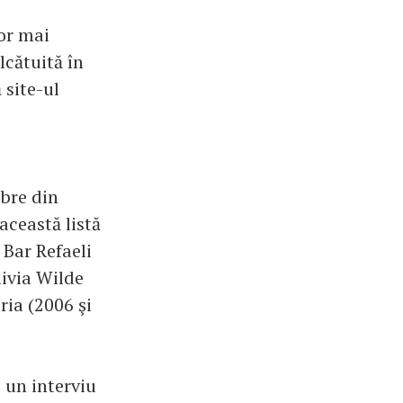
or mai
lcătuită în
 site-ul
ebre din
această listă
 Bar Refaeli
livia Wilde
ria (2006 şi
e un interviu