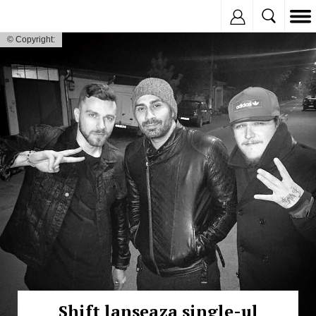
Inregistreaza
© Copyright:
Shift lanseaza single-ul