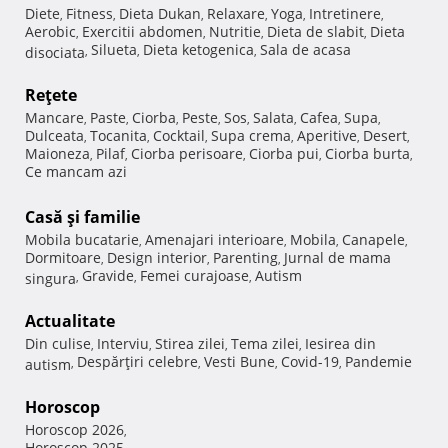
Diete
Fitness
Dieta Dukan
Relaxare
Yoga
Intretinere
,
,
,
,
,
,
Aerobic
Exercitii abdomen
Nutritie
Dieta de slabit
Dieta
,
,
,
,
Silueta
Dieta ketogenica
Sala de acasa
disociata
,
,
,
Reţete
Mancare
Paste
Ciorba
Peste
Sos
Salata
Cafea
Supa
,
,
,
,
,
,
,
,
Dulceata
Tocanita
Cocktail
Supa crema
Aperitive
Desert
,
,
,
,
,
,
Maioneza
Pilaf
Ciorba perisoare
Ciorba pui
Ciorba burta
,
,
,
,
,
Ce mancam azi
Casă şi familie
Mobila bucatarie
Amenajari interioare
Mobila
Canapele
,
,
,
,
Dormitoare
Design interior
Parenting
Jurnal de mama
,
,
,
Gravide
Femei curajoase
Autism
singura
,
,
,
Actualitate
Din culise
Interviu
Stirea zilei
Tema zilei
Iesirea din
,
,
,
,
Despărţiri celebre
Vesti Bune
Covid-19
Pandemie
autism
,
,
,
,
Horoscop
Horoscop 2026
,
Horoscop 2025