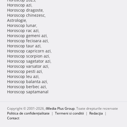
,
Horoscop azi
,
Horoscop dragoste
,
Horoscop chinezesc
,
Astrologie
,
Horoscop lunar
,
Horoscop rac azi
,
Horoscop gemeni azi
,
Horoscop fecioara azi
,
Horoscop taur azi
,
Horoscop capricorn azi
,
Horoscop scorpion azi
,
Horoscop sagetator azi
,
Horoscop varsator azi
,
Horoscop pesti azi
,
Horoscop leu azi
,
Horoscop balanta azi
,
Horoscop berbec azi
,
Horoscop saptamanal
Copyright © 2001-2026,
iMedia Plus Group
. Toate drepturile rezervate
Politica de confidențialitate
|
Termeni si conditii
|
Redacţia
|
Contact