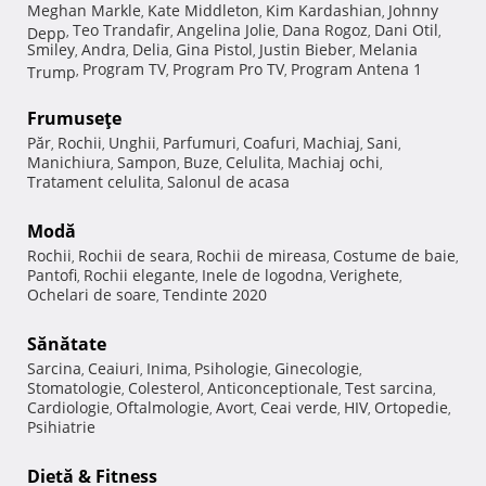
Meghan Markle
Kate Middleton
Kim Kardashian
Johnny
,
,
,
Teo Trandafir
Angelina Jolie
Dana Rogoz
Dani Otil
Depp
,
,
,
,
,
Smiley
Andra
Delia
Gina Pistol
Justin Bieber
Melania
,
,
,
,
,
Program TV
Program Pro TV
Program Antena 1
Trump
,
,
,
Frumuseţe
Păr
Rochii
Unghii
Parfumuri
Coafuri
Machiaj
Sani
,
,
,
,
,
,
,
Manichiura
Sampon
Buze
Celulita
Machiaj ochi
,
,
,
,
,
Tratament celulita
Salonul de acasa
,
Modă
Rochii
Rochii de seara
Rochii de mireasa
Costume de baie
,
,
,
,
Pantofi
Rochii elegante
Inele de logodna
Verighete
,
,
,
,
Ochelari de soare
Tendinte 2020
,
Sănătate
Sarcina
Ceaiuri
Inima
Psihologie
Ginecologie
,
,
,
,
,
Stomatologie
Colesterol
Anticonceptionale
Test sarcina
,
,
,
,
Cardiologie
Oftalmologie
Avort
Ceai verde
HIV
Ortopedie
,
,
,
,
,
,
Psihiatrie
Dietă & Fitness