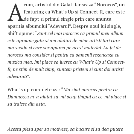
A
cum, artistul din Galati lanseaza “Norocos”, un
featuring cu What’s Up si Connect-R, care este
de fapt si primul single prin care anunta
aparitia albumului “Adevarul”. Despre noul lui single,
Shift spune: “
Sunt cel mai norocos ca primul meu album
este aproape gata si am alaturi de mine artisti tari care
ma sustin si care vor aparea pe acest material. La fel de
norocos ma consider si pentru ca oamenii rezoneaza cu
muzica mea. Imi place sa lucrez cu What’s Up si Connect-
R, ne stim de mult timp, suntem prieteni si sunt doi artisti
adevarati
”.
What’s up completeaza: “
Ma simt norocos pentru ca
Dumnezeu m-a ajutat sa-mi ocup timpul cu ce-mi place si
sa traiesc din asta.
Acesta piesa sper sa motiveze, sa bucure si sa dea putere