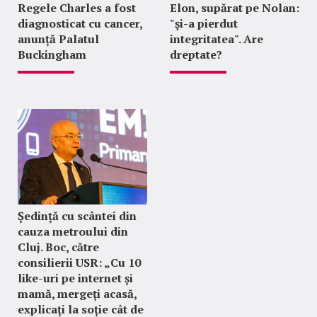
Regele Charles a fost
Elon, supărat pe Nolan:
diagnosticat cu cancer,
"şi-a pierdut
anunță Palatul
integritatea". Are
Buckingham
dreptate?
Ședință cu scântei din
cauza metroului din
Cluj. Boc, către
consilierii USR: „Cu 10
like-uri pe internet și
mamă, mergeți acasă,
explicați la soție cât de