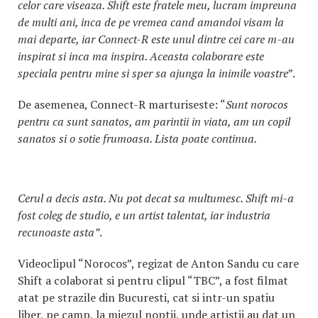
celor care viseaza. Shift este fratele meu, lucram impreuna
de multi ani, inca de pe vremea cand amandoi visam la
mai departe, iar Connect-R este unul dintre cei care m-au
inspirat si inca ma inspira. Aceasta colaborare este
speciala pentru mine si sper sa ajunga la inimile voastre
”.
De asemenea, Connect-R marturiseste: “
Sunt norocos
pentru ca sunt sanatos, am parintii in viata, am un copil
sanatos si o sotie frumoasa. Lista poate continua.
Cerul a decis asta. Nu pot decat sa multumesc. Shift mi-a
fost coleg de studio, e un artist talentat, iar industria
recunoaste asta”
.
Videoclipul “Norocos”, regizat de Anton Sandu cu care
Shift a colaborat si pentru clipul “TBC”, a fost filmat
atat pe strazile din Bucuresti, cat si intr-un spatiu
liber, pe camp, la miezul noptii, unde artistii au dat un