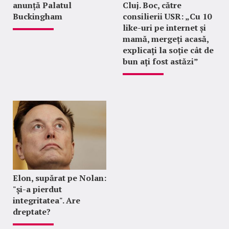
anunță Palatul
Cluj. Boc, către
Buckingham
consilierii USR: „Cu 10
like-uri pe internet și
mamă, mergeți acasă,
explicați la soție cât de
bun ați fost astăzi”
Elon, supărat pe Nolan:
"şi-a pierdut
integritatea". Are
dreptate?