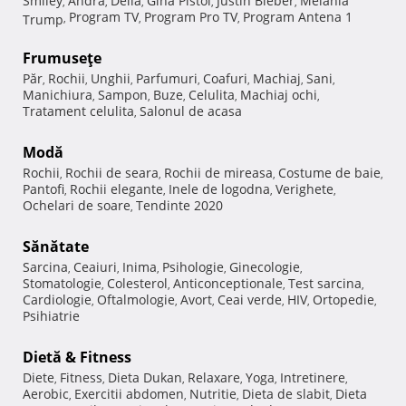
Smiley
Andra
Delia
Gina Pistol
Justin Bieber
Melania
,
,
,
,
,
Program TV
Program Pro TV
Program Antena 1
Trump
,
,
,
Frumuseţe
Păr
Rochii
Unghii
Parfumuri
Coafuri
Machiaj
Sani
,
,
,
,
,
,
,
Manichiura
Sampon
Buze
Celulita
Machiaj ochi
,
,
,
,
,
Tratament celulita
Salonul de acasa
,
Modă
Rochii
Rochii de seara
Rochii de mireasa
Costume de baie
,
,
,
,
Pantofi
Rochii elegante
Inele de logodna
Verighete
,
,
,
,
Ochelari de soare
Tendinte 2020
,
Sănătate
Sarcina
Ceaiuri
Inima
Psihologie
Ginecologie
,
,
,
,
,
Stomatologie
Colesterol
Anticonceptionale
Test sarcina
,
,
,
,
Cardiologie
Oftalmologie
Avort
Ceai verde
HIV
Ortopedie
,
,
,
,
,
,
Psihiatrie
Dietă & Fitness
Diete
Fitness
Dieta Dukan
Relaxare
Yoga
Intretinere
,
,
,
,
,
,
Aerobic
Exercitii abdomen
Nutritie
Dieta de slabit
Dieta
,
,
,
,