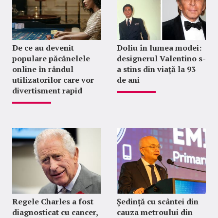
De ce au devenit
Doliu în lumea modei:
populare păcănelele
designerul Valentino s-
online în rândul
a stins din viață la 93
utilizatorilor care vor
de ani
divertisment rapid
Regele Charles a fost
Ședință cu scântei din
diagnosticat cu cancer,
cauza metroului din