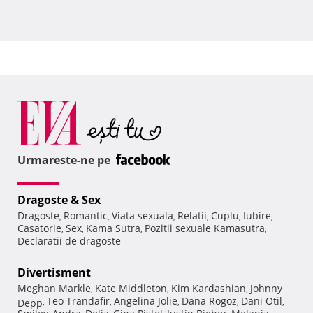
Urmareste-ne pe
Dragoste & Sex
Dragoste
Romantic
Viata sexuala
Relatii
Cuplu
Iubire
,
,
,
,
,
,
Casatorie
Sex
Kama Sutra
Pozitii sexuale Kamasutra
,
,
,
,
Declaratii de dragoste
Divertisment
Meghan Markle
Kate Middleton
Kim Kardashian
Johnny
,
,
,
Teo Trandafir
Angelina Jolie
Dana Rogoz
Dani Otil
Depp
,
,
,
,
,