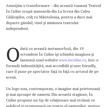
Anunțăm o transformare – din această toamnă Teatrul
În Culise ocupă mansarda din La Scena din Calea
Călărașilor, colț cu Mântuleasa, pentru a duce mai
departe gândul, visul și misiunea teatrului
independent.
O
dată cu această metamorfoză, din 19
octombrie În Culise își schimbă imaginea și
lansează noul website
www.inculise.ro
, într-o
formulă îmbunătățită, mai accesibilă și user friendly,
care îl pune pe spectator față în față cu actorul de pe
scenă.
Un logo nou, contemporan, o imagine mai prietenoasă
și mai aproape de oameni. Din această stagiune, În
Culise propune un tip de relaționare mai strânsă cu
publicul și promovează un teatru al oamenilor, pentru