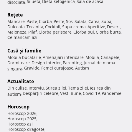
Silueta
Dieta ketogenica
Sala de acasa
disociata
,
,
,
Reţete
Mancare
Paste
Ciorba
Peste
Sos
Salata
Cafea
Supa
,
,
,
,
,
,
,
,
Dulceata
Tocanita
Cocktail
Supa crema
Aperitive
Desert
,
,
,
,
,
,
Maioneza
Pilaf
Ciorba perisoare
Ciorba pui
Ciorba burta
,
,
,
,
,
Ce mancam azi
Casă şi familie
Mobila bucatarie
Amenajari interioare
Mobila
Canapele
,
,
,
,
Dormitoare
Design interior
Parenting
Jurnal de mama
,
,
,
Gravide
Femei curajoase
Autism
singura
,
,
,
Actualitate
Din culise
Interviu
Stirea zilei
Tema zilei
Iesirea din
,
,
,
,
Despărţiri celebre
Vesti Bune
Covid-19
Pandemie
autism
,
,
,
,
Horoscop
Horoscop 2026
,
Horoscop 2025
,
Horoscop azi
,
Horoscop dragoste
,