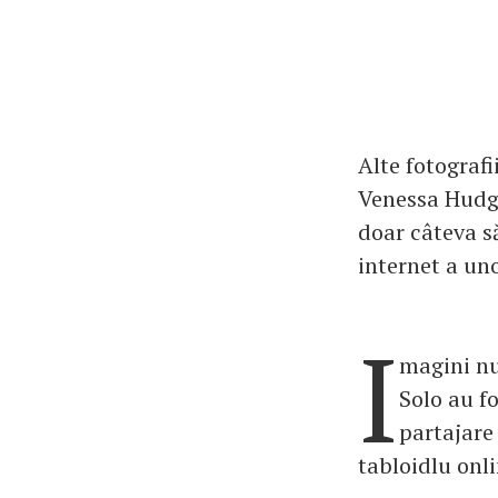
Alte fotograf
Venessa Hudge
doar câteva s
internet a un
I
magini nu
Solo au f
partajare
tabloidlu onl