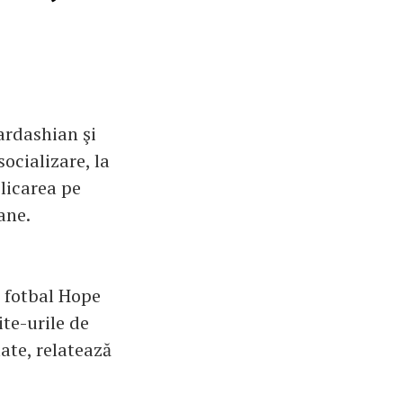
ardashian şi
ocializare, la
licarea pe
ane.
 fotbal Hope
ite-urile de
ate, relatează