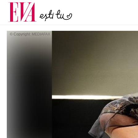
și 60 de ani. De ce te t
Carieră
pe măsură ce înaintez
Actualitate
© Copyright: MEDIAFAX