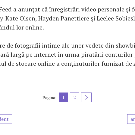
eed a anunţat că înregistrări video personale şi f
ry-Kate Olsen, Hayden Panettiere şi Leelee Sobiesk
ândul lor online.
 de fotografii intime ale unor vedete din showbi
ară largă pe internet în urma piratării conturilor
iul de stocare online a conţinuturilor furnizat de
1
2
Pagina:
dent
ar