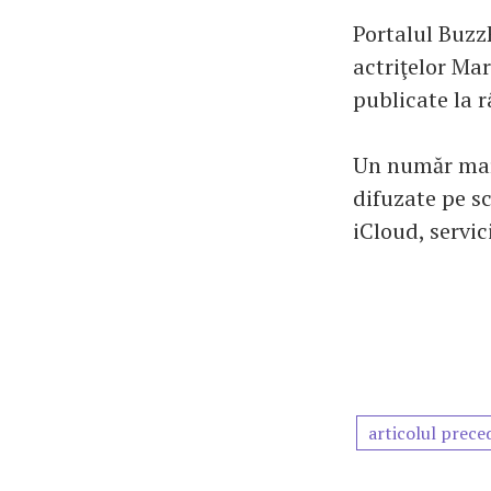
Portalul BuzzF
actriţelor Ma
publicate la r
Un număr mare
difuzate pe sc
iCloud, servic
articolul prece