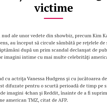
victime
ii nud ale unor vedete din showbiz, precum Kim K
ns, au început să circule sâmbătă pe reţelele de s
ăptămâni după un prim scandal declanşat de pub
or imagini intime cu mai multe celebrităţi americ
d cu actriţa Vanessa Hudgens şi cu jucătoarea de
ost difuzate pentru o scurtă perioadă de timp pe s
 de imagini 4chan şi Reddit, înainte de a fi suprim
ine american TMZ, citat de AFP.