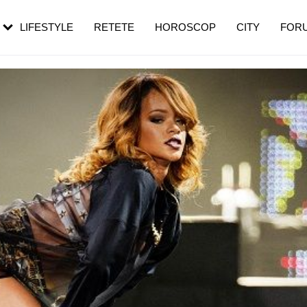
rezești mai des
Cât durează, cum te pregătești și cât
i în vârstă
de dureroasă este investigația
LIFESTYLE
RETETE
HOROSCOP
CITY
FOR