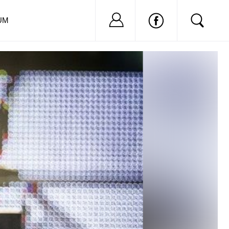
Nu ai cont?
Inregistreaza-
UM