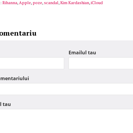
:
Rihanna
,
Apple
,
poze
,
scandal
,
Kim Kardashian
,
iCloud
comentariu
Emailul tau
omentariului
l tau