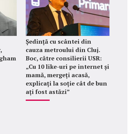
Ședință cu scântei din
,
cauza metroului din Cluj.
ngham
Boc, către consilierii USR:
„Cu 10 like-uri pe internet și
mamă, mergeți acasă,
explicați la soție cât de bun
ați fost astăzi”