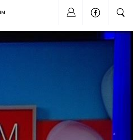
Nu ai cont?
Inregistreaza-
UM