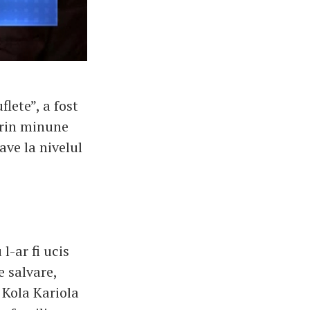
flete”, a fost
 prin minune
ave la nivelul
l-ar fi ucis
 salvare,
 Kola Kariola