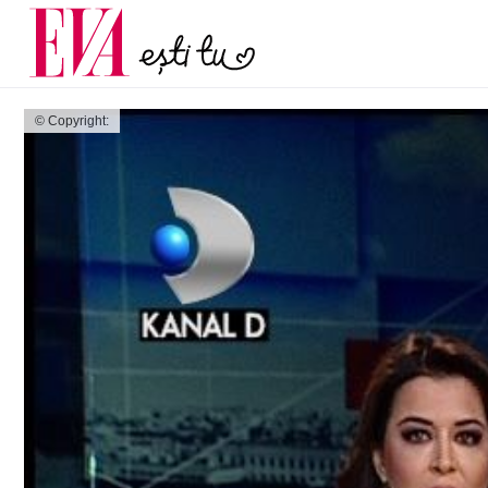
menopauză și când ar t
Carieră
la medic
Actualitate
© Copyright: