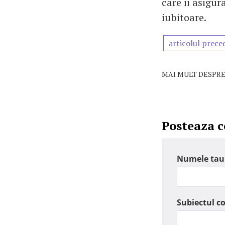
care ii asigur
iubitoare.
articolul prece
MAI MULT DESPRE
Posteaza 
Numele tau
Subiectul c