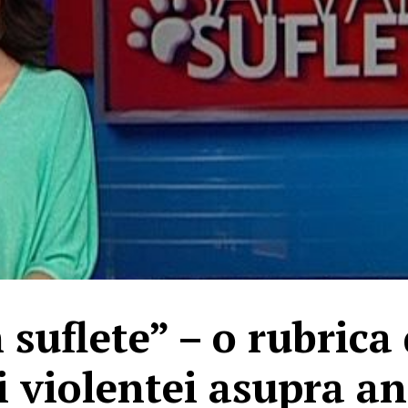
suflete” – o rubrica
i violentei asupra an