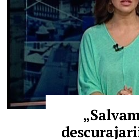
„Salvam 
descurajari