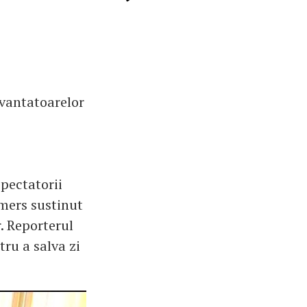
uvantatoarelor
spectatorii
emers sustinut
. Reporterul
tru a salva zi