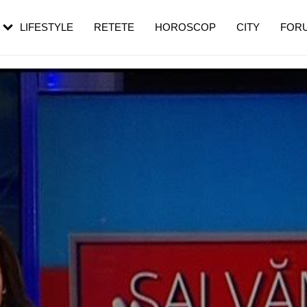
rebui să mergi
și 60 de ani. De ce te trezești mai des
pe măsură ce înaintezi în vârstă
LIFESTYLE
RETETE
HOROSCOP
CITY
FOR