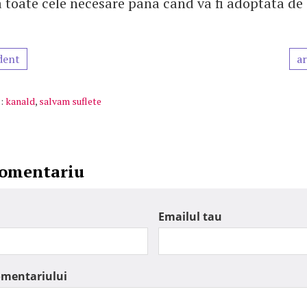
a toate cele necesare pana cand va fi adoptata de 
dent
ar
:
kanald
,
salvam suflete
comentariu
Emailul tau
omentariului