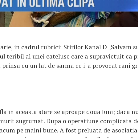
arie, in cadrul rubricii Stirilor Kanal D „Salvam su
l teribil al unei cateluse care a supravietuit ca
 prinsa cu un lat de sarma ce i-a provocat rani gr
la in aceasta stare se aproape doua luni; daca nu 
fi murit sugrumat. Dupa o operatiune complicata de
 acum pe maini bune. A fost preluata de asociatia