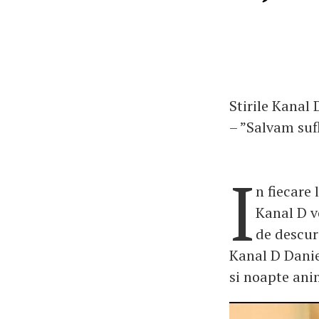
Stirile Kanal
– ”Salvam sufl
I
n fiecare 
Kanal D v
de descur
Kanal D Daniel
si noapte ani