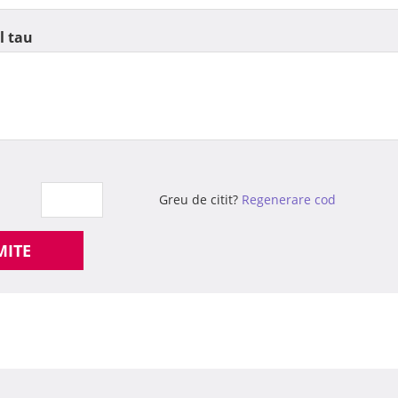
l tau
Greu de citit?
Regenerare cod
MITE