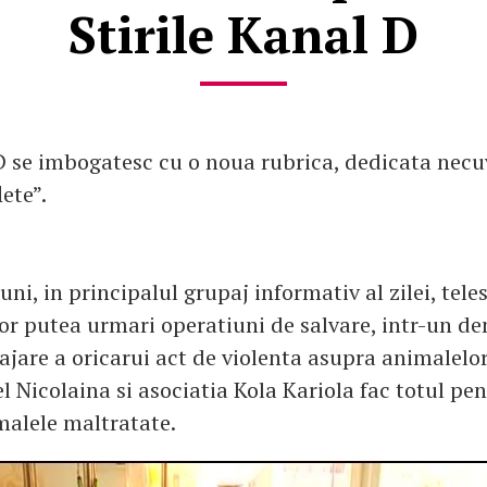
Stirile Kanal D
 D se imbogatesc cu o noua rubrica, dedicata nec
ete”.
luni, in principalul grupaj informativ al zilei, tele
or putea urmari operatiuni de salvare, intr-un d
ajare a oricarui act de violenta asupra animalelor
 Nicolaina si asociatia Kola Kariola fac totul pen
malele maltratate.