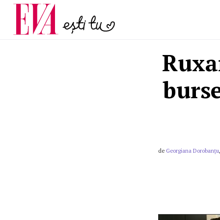
menopauză și când ar t
Carieră
la medic
Actualitate
Ruxan
burs
de
Georgiana Dorobanțu