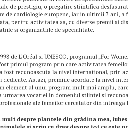
ale de prestigiu, o pregatire stiintifica desfasura
e de cardiologie europene, iar in ultimii 7 ani, a 
a, pentru activitatea sa, cu diverse premii si dis
atiile si organizatiile de specialitate.
1998 de L’Oréal si UNESCO, programul „For Wome
fost primul program prin care activitatea femeilo
a fost recunoascuta la nivel international, prin a
 dedicate. Astazi, premiile acordate la nivel inte
un element al unui program mult mai amplu, car
 urmarea vocatiei in domeniul stiintei si recuno
 profesionale ale femeilor cercetator din intreaga
 mult despre plantele din grădina mea, iube
nimalele și scriu cu drag despre tot ce este n