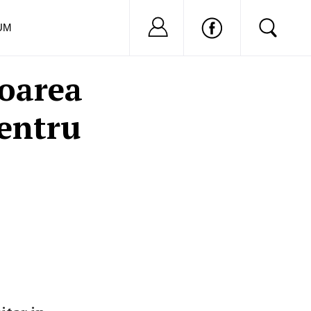
Nu ai cont?
Inregistreaza-
UM
toarea
entru