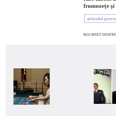
frumusețe ș
articolul prece
MAI MULT DESPRE