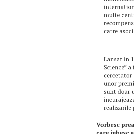
internation
multe centr
recompensat
catre asoci
Lansat in 
Science” a 
cercetator 
unor premii
sunt doar 
incurajeaza
realizarile
Vorbesc prea
care iubesc a