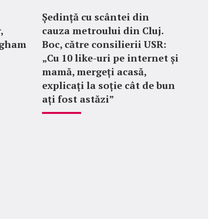
Ședință cu scântei din
,
cauza metroului din Cluj.
ngham
Boc, către consilierii USR:
„Cu 10 like-uri pe internet și
mamă, mergeți acasă,
explicați la soție cât de bun
ați fost astăzi”