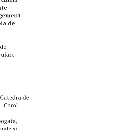
nte
agement
oia de
 de
culare
a Catedra de
 „Carol
bogata,
nale si