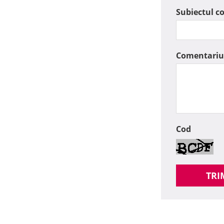
Subiectul c
Comentariu
Cod
TRI