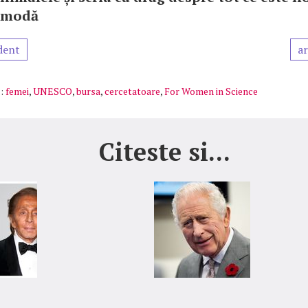
i modă
dent
ar
:
femei
,
UNESCO
,
bursa
,
cercetatoare
,
For Women in Science
Citeste si...