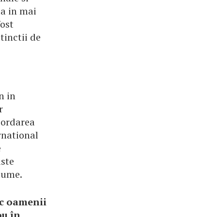
ta in mai
fost
tinctii de
n in
r
cordarea
rnational
e
aste
 lume.
sc oamenii
ou în