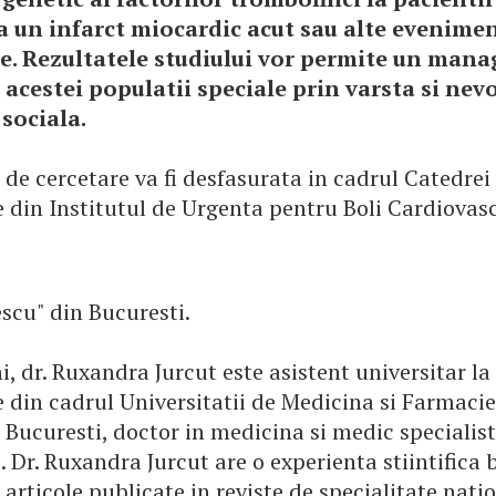
a un infarct miocardic acut sau alte evenime
e. Rezultatele studiului vor permite un man
 acestei populatii speciale prin varsta si nev
 sociala.
 de cercetare va fi desfasurata in cadrul Catedrei
e din Institutul de Urgenta pentru Boli Cardiovas
iescu" din Bucuresti.
i, dr. Ruxandra Jurcut este asistent universitar l
 din cadrul Universitatii de Medicina si Farmacie
 Bucuresti, doctor in medicina si medic specialist
. Dr. Ruxandra Jurcut are o experienta stiintifica 
rticole publicate in reviste de specialitate natio