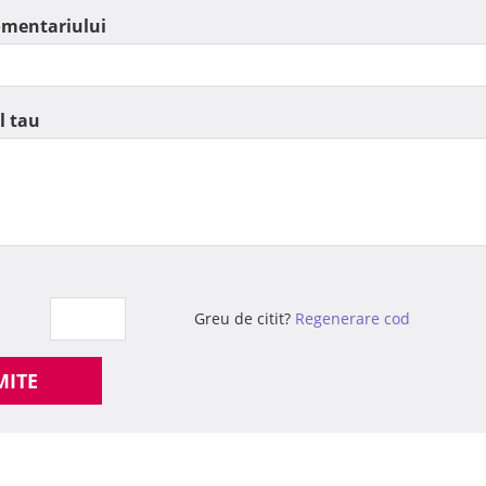
omentariului
l tau
Greu de citit?
Regenerare cod
MITE