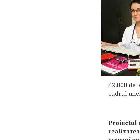
42.000 de l
cadrul unei
Proiectul 
realizare
screening 