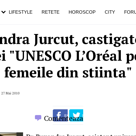
rebui să mergi
și 60 de ani. De ce te trezești mai des
pe măsură ce înaintezi în vârstă
LIFESTYLE
RETETE
HOROSCOP
CITY
FOR
dra Jurcut, castiga
ei "UNESCO L’Oréal p
femeile din stiinta"
, 27 Mai 2010
Comenteaza