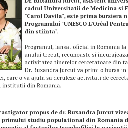
Dr. Ruxandra Jurcut, asistent univers
cadrul Universitatii de Medicina si 
"Carol Davila", este prima bursiera 
Programului "UNESCO L’Oréal Pentru
din stiinta".
Programul, lansat oficial in Romania la 
anului trecut, recunoaste si incurajeaz
activitatea tinerelor cercetatoare din t
Dr. Ruxandra Jurcut va primi o bursa in
ei, care o va ajuta sa deruleze activitati de cercet
 institutii din Romania.
castigator propus de dr. Ruxandra Jurcut viz
a primului studiu populational din Romania 
genetic al factorilor trombofilici la pacientii