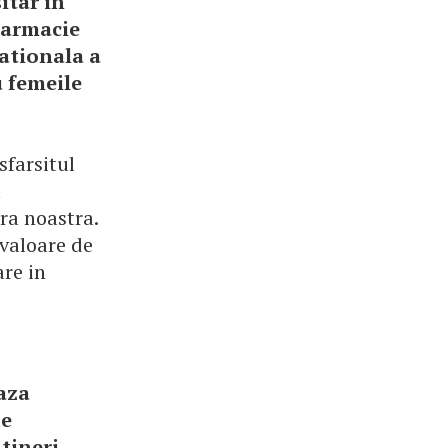
itar in
Farmacie
nationala a
 femeile
sfarsitul
a
ara noastra.
 valoare de
are in
eaza
de
 tineri