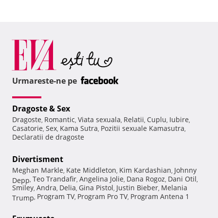
Urmareste-ne pe
Dragoste & Sex
Dragoste
Romantic
Viata sexuala
Relatii
Cuplu
Iubire
,
,
,
,
,
,
Casatorie
Sex
Kama Sutra
Pozitii sexuale Kamasutra
,
,
,
,
Declaratii de dragoste
Divertisment
Meghan Markle
Kate Middleton
Kim Kardashian
Johnny
,
,
,
Teo Trandafir
Angelina Jolie
Dana Rogoz
Dani Otil
Depp
,
,
,
,
,
Smiley
Andra
Delia
Gina Pistol
Justin Bieber
Melania
,
,
,
,
,
Program TV
Program Pro TV
Program Antena 1
Trump
,
,
,