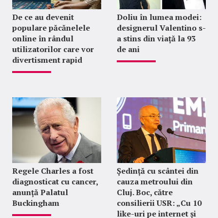
De ce au devenit
Doliu în lumea modei:
populare păcănelele
designerul Valentino s-
online în rândul
a stins din viață la 93
utilizatorilor care vor
de ani
divertisment rapid
Regele Charles a fost
Ședință cu scântei din
diagnosticat cu cancer,
cauza metroului din
anunță Palatul
Cluj. Boc, către
Buckingham
consilierii USR: „Cu 10
like-uri pe internet și