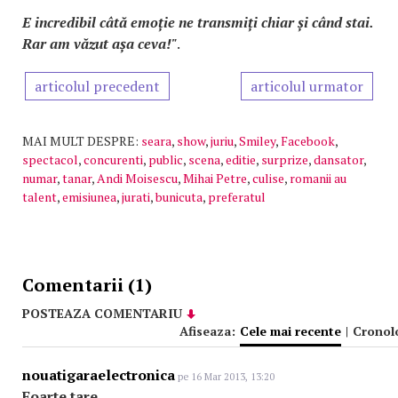
E incredibil câtă emoție ne transmiți chiar și când stai.
Rar am văzut așa ceva!"
.
articolul precedent
articolul urmator
MAI MULT DESPRE:
seara
,
show
,
juriu
,
Smiley
,
Facebook
,
spectacol
,
concurenti
,
public
,
scena
,
editie
,
surprize
,
dansator
,
numar
,
tanar
,
Andi Moisescu
,
Mihai Petre
,
culise
,
romanii au
talent
,
emisiunea
,
jurati
,
bunicuta
,
preferatul
Comentarii (1)
POSTEAZA COMENTARIU
Afiseaza:
Cele mai recente
|
Cronol
nouatigaraelectronica
pe 16 Mar 2013, 13:20
Foarte tare