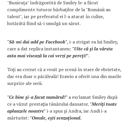
"Bunicuța" îndrăgostită de Smiley le-a făcut
complimente tuturor bărbaţilor de la "Românii au
talent", iar pe preferatul ei l-a atacat în culise,
hotărâtă fiind să-i smulgă un sărut.
"Să-mi dai add pe Facebook"
, i-a strigat ea lui Smiley,
care a dat replica instantaneu:
"Uite că și la vârsta
asta mai visează la cai verzi pe pereți!"
.
Toți au crezut că a venit pe scenă în stare de ebrietate,
dar era doar o păcăleală! Erawio a oferit una din marile
surprize ale serii.
"Ce bine şi-a facut numărul!"
a exclamat Smiley după
ce a văzut prestația tânărului dansator.
"Meriți toate
aplauzele noastre"
i-a spus și Andra, iar Andi i-a
mărturist:
"Omule, ești senzațional.