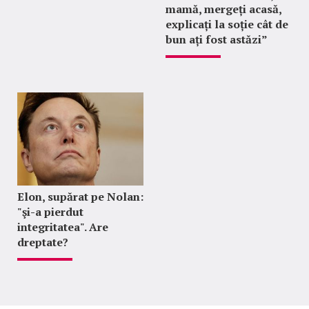
mamă, mergeți acasă,
explicați la soție cât de
bun ați fost astăzi”
Elon, supărat pe Nolan:
"şi-a pierdut
integritatea". Are
dreptate?