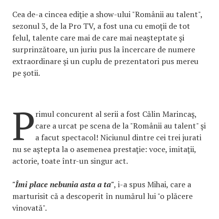
Cea de-a cincea ediţie a show-ului "Românii au talent",
sezonul 3, de la Pro TV, a fost una cu emoții de tot
felul, talente care mai de care mai neaşteptate şi
surprinzătoare, un juriu pus la încercare de numere
extraordinare şi un cuplu de prezentatori pus mereu
pe şotii.
P
rimul concurent al serii a fost Călin Marincaş,
care a urcat pe scena de la "Românii au talent" şi
a facut spectacol! Niciunul dintre cei trei jurati
nu se aştepta la o asemenea prestaţie: voce, imitaţii,
actorie, toate într-un singur act.
"Îmi place nebunia asta a ta"
, i-a spus Mihai, care a
marturisit că a descoperit în numărul lui "o plăcere
vinovată".