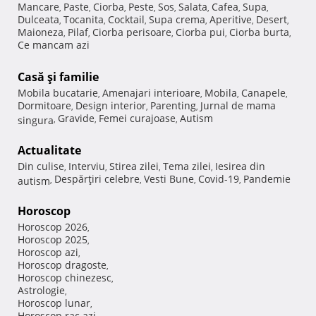
Mancare
Paste
Ciorba
Peste
Sos
Salata
Cafea
Supa
,
,
,
,
,
,
,
,
Dulceata
Tocanita
Cocktail
Supa crema
Aperitive
Desert
,
,
,
,
,
,
Maioneza
Pilaf
Ciorba perisoare
Ciorba pui
Ciorba burta
,
,
,
,
,
Ce mancam azi
Casă şi familie
Mobila bucatarie
Amenajari interioare
Mobila
Canapele
,
,
,
,
Dormitoare
Design interior
Parenting
Jurnal de mama
,
,
,
Gravide
Femei curajoase
Autism
singura
,
,
,
Actualitate
Din culise
Interviu
Stirea zilei
Tema zilei
Iesirea din
,
,
,
,
Despărţiri celebre
Vesti Bune
Covid-19
Pandemie
autism
,
,
,
,
Horoscop
Horoscop 2026
,
Horoscop 2025
,
Horoscop azi
,
Horoscop dragoste
,
Horoscop chinezesc
,
Astrologie
,
Horoscop lunar
,
Horoscop rac azi