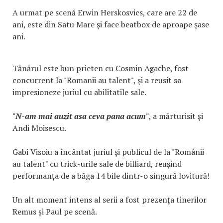
A urmat pe scenă Erwin Herskosvics, care are 22 de
ani, este din Satu Mare şi face beatbox de aproape şase
ani.
Tănărul este bun prieten cu Cosmin Agache, fost
concurrent la "Romanii au talent", şi a reusit sa
impresioneze juriul cu abilitatile sale.
"N-am mai auzit asa ceva pana acum"
, a mărturisit și
Andi Moisescu.
Gabi Visoiu a încântat juriul şi publicul de la "Românii
au talent" cu trick-urile sale de billiard, reuşind
performanța de a băga 14 bile dintr-o singură lovitură!
Un alt moment intens al serii a fost prezenţa tinerilor
Remus și Paul pe scenă.