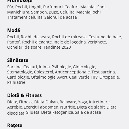
Frumuseţe
Păr
Rochii
Unghii
Parfumuri
Coafuri
Machiaj
Sani
,
,
,
,
,
,
,
Manichiura
Sampon
Buze
Celulita
Machiaj ochi
,
,
,
,
,
Tratament celulita
Salonul de acasa
,
Modă
Rochii
Rochii de seara
Rochii de mireasa
Costume de baie
,
,
,
,
Pantofi
Rochii elegante
Inele de logodna
Verighete
,
,
,
,
Ochelari de soare
Tendinte 2020
,
Sănătate
Sarcina
Ceaiuri
Inima
Psihologie
Ginecologie
,
,
,
,
,
Stomatologie
Colesterol
Anticonceptionale
Test sarcina
,
,
,
,
Cardiologie
Oftalmologie
Avort
Ceai verde
HIV
Ortopedie
,
,
,
,
,
,
Psihiatrie
Dietă & Fitness
Diete
Fitness
Dieta Dukan
Relaxare
Yoga
Intretinere
,
,
,
,
,
,
Aerobic
Exercitii abdomen
Nutritie
Dieta de slabit
Dieta
,
,
,
,
Silueta
Dieta ketogenica
Sala de acasa
disociata
,
,
,
Reţete