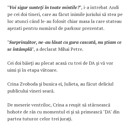
"Voi sigur sunteți în toate mintile?"
, i-a intrebat Andi
pe cei doi tineri, care au făcut inimile juriului să stea pe
loc atunci când le-au folosit chiar masa la care stateau
aşezati pentru numărul de parkour prezentat.
"Surprinzător, ne-au lăsat cu gura cascată, nu ştiam ce
se întâmplă"
, a declarat Mihai Petre.
Cei doi băieți au plecat acasă cu trei de DA și vă vor
uimi și în etapa viitoare.
Crina Zvoboda şi bunica ei, Julieta, au făcut deliciul
publicului vineri seară.
De meserie ventriloc, Crina a reușit să stârnească
hohote de râs cu momentul ei şi să primească "DA" din
partea tuturor celor trei jurați.