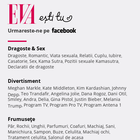
Urmareste-ne pe
Dragoste & Sex
Dragoste
Romantic
Viata sexuala
Relatii
Cuplu
Iubire
,
,
,
,
,
,
Casatorie
Sex
Kama Sutra
Pozitii sexuale Kamasutra
,
,
,
,
Declaratii de dragoste
Divertisment
Meghan Markle
Kate Middleton
Kim Kardashian
Johnny
,
,
,
Teo Trandafir
Angelina Jolie
Dana Rogoz
Dani Otil
Depp
,
,
,
,
,
Smiley
Andra
Delia
Gina Pistol
Justin Bieber
Melania
,
,
,
,
,
Program TV
Program Pro TV
Program Antena 1
Trump
,
,
,
Frumuseţe
Păr
Rochii
Unghii
Parfumuri
Coafuri
Machiaj
Sani
,
,
,
,
,
,
,
Manichiura
Sampon
Buze
Celulita
Machiaj ochi
,
,
,
,
,
Tratament celulita
Salonul de acasa
,