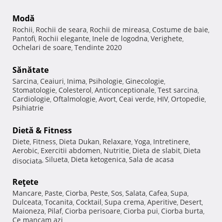
Modă
Rochii
Rochii de seara
Rochii de mireasa
Costume de baie
,
,
,
,
Pantofi
Rochii elegante
Inele de logodna
Verighete
,
,
,
,
Ochelari de soare
Tendinte 2020
,
Sănătate
Sarcina
Ceaiuri
Inima
Psihologie
Ginecologie
,
,
,
,
,
Stomatologie
Colesterol
Anticonceptionale
Test sarcina
,
,
,
,
Cardiologie
Oftalmologie
Avort
Ceai verde
HIV
Ortopedie
,
,
,
,
,
,
Psihiatrie
Dietă & Fitness
Diete
Fitness
Dieta Dukan
Relaxare
Yoga
Intretinere
,
,
,
,
,
,
Aerobic
Exercitii abdomen
Nutritie
Dieta de slabit
Dieta
,
,
,
,
Silueta
Dieta ketogenica
Sala de acasa
disociata
,
,
,
Reţete
Mancare
Paste
Ciorba
Peste
Sos
Salata
Cafea
Supa
,
,
,
,
,
,
,
,
Dulceata
Tocanita
Cocktail
Supa crema
Aperitive
Desert
,
,
,
,
,
,
Maioneza
Pilaf
Ciorba perisoare
Ciorba pui
Ciorba burta
,
,
,
,
,
Ce mancam azi