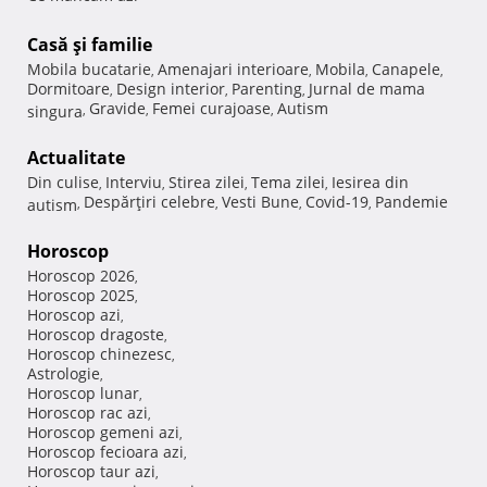
Casă şi familie
Mobila bucatarie
Amenajari interioare
Mobila
Canapele
,
,
,
,
Dormitoare
Design interior
Parenting
Jurnal de mama
,
,
,
Gravide
Femei curajoase
Autism
singura
,
,
,
Actualitate
Din culise
Interviu
Stirea zilei
Tema zilei
Iesirea din
,
,
,
,
Despărţiri celebre
Vesti Bune
Covid-19
Pandemie
autism
,
,
,
,
Horoscop
Horoscop 2026
,
Horoscop 2025
,
Horoscop azi
,
Horoscop dragoste
,
Horoscop chinezesc
,
Astrologie
,
Horoscop lunar
,
Horoscop rac azi
,
Horoscop gemeni azi
,
Horoscop fecioara azi
,
Horoscop taur azi
,