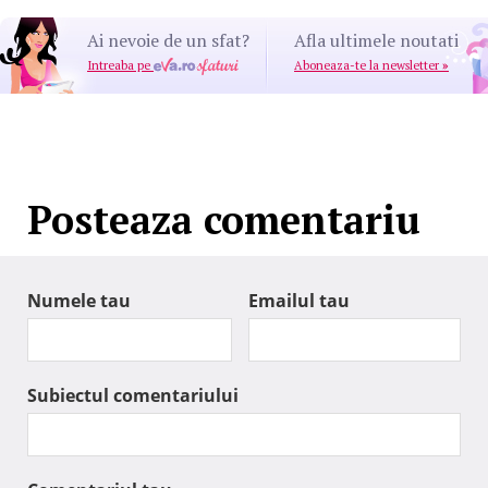
Ai nevoie de un sfat?
Afla ultimele noutati
Intreaba pe
Aboneaza-te la newsletter
»
Posteaza comentariu
Numele tau
Emailul tau
Subiectul comentariului