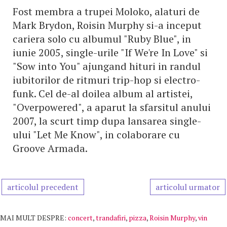
Fost membra a trupei Moloko, alaturi de
Mark Brydon, Roisin Murphy si-a inceput
cariera solo cu albumul "Ruby Blue", in
iunie 2005, single-urile "If We're In Love" si
"Sow into You" ajungand hituri in randul
iubitorilor de ritmuri trip-hop si electro-
funk. Cel de-al doilea album al artistei,
"Overpowered", a aparut la sfarsitul anului
2007, la scurt timp dupa lansarea single-
ului "Let Me Know", in colaborare cu
Groove Armada.
articolul precedent
articolul urmator
MAI MULT DESPRE:
concert
,
trandafiri
,
pizza
,
Roisin Murphy
,
vin