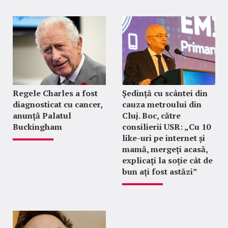
Regele Charles a fost
Ședință cu scântei din
diagnosticat cu cancer,
cauza metroului din
anunță Palatul
Cluj. Boc, către
Buckingham
consilierii USR: „Cu 10
like-uri pe internet și
mamă, mergeți acasă,
explicați la soție cât de
bun ați fost astăzi”