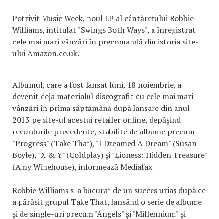
Potrivit Music Week, noul LP al cântăreţului Robbie
Williams, intitulat "Swings Both Ways", a înregistrat
cele mai mari vânzări în precomandă din istoria site-
ului Amazon.co.uk.
Albumul, care a fost lansat luni, 18 noiembrie, a
devenit deja materialul discografic cu cele mai mari
vânzări în prima săptămână după lansare din anul
2013 pe site-ul acestui retailer online, depăşind
recordurile precedente, stabilite de albume precum
"Progress" (Take That), "I Dreamed A Dream" (Susan
Boyle), "X & Y" (Coldplay) şi "Lioness: Hidden Treasure"
(Amy Winehouse), informează Mediafax.
Robbie Williams s-a bucurat de un succes uriaş după ce
a părăsit grupul Take That, lansând o serie de albume
şi de single-uri precum "Angels" şi "Millennium" şi