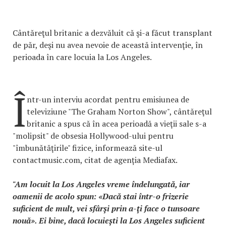
Cântăreţul britanic a dezvăluit că şi-a făcut transplant
de păr, deşi nu avea nevoie de această intervenţie, în
perioada în care locuia la Los Angeles.
Î
ntr-un interviu acordat pentru emisiunea de
televiziune "The Graham Norton Show", cântăreţul
britanic a spus că în acea perioadă a vieţii sale s-a
"molipsit" de obsesia Hollywood-ului pentru
"îmbunătăţirile" fizice, informează site-ul
contactmusic.com, citat de agenția Mediafax.
"Am locuit la Los Angeles vreme îndelungată, iar
oamenii de acolo spun: «Dacă stai într-o frizerie
suficient de mult, vei sfârşi prin a-ţi face o tunsoare
nouă». Ei bine, dacă locuieşti la Los Angeles suficient