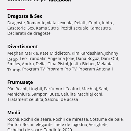
Dragoste & Sex
Dragoste
Romantic
Viata sexuala
Relatii
Cuplu
Iubire
,
,
,
,
,
,
Casatorie
Sex
Kama Sutra
Pozitii sexuale Kamasutra
,
,
,
,
Declaratii de dragoste
Divertisment
Meghan Markle
Kate Middleton
Kim Kardashian
Johnny
,
,
,
Teo Trandafir
Angelina Jolie
Dana Rogoz
Dani Otil
Depp
,
,
,
,
,
Smiley
Andra
Delia
Gina Pistol
Justin Bieber
Melania
,
,
,
,
,
Program TV
Program Pro TV
Program Antena 1
Trump
,
,
,
Frumuseţe
Păr
Rochii
Unghii
Parfumuri
Coafuri
Machiaj
Sani
,
,
,
,
,
,
,
Manichiura
Sampon
Buze
Celulita
Machiaj ochi
,
,
,
,
,
Tratament celulita
Salonul de acasa
,
Modă
Rochii
Rochii de seara
Rochii de mireasa
Costume de baie
,
,
,
,
Pantofi
Rochii elegante
Inele de logodna
Verighete
,
,
,
,
Ochelari de soare
Tendinte 2020
,