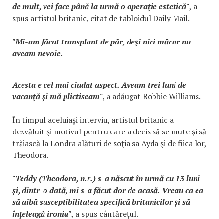
de mult, vei face până la urmă o operaţie estetică"
, a
spus artistul britanic, citat de tabloidul Daily Mail.
"Mi-am făcut transplant de păr, deşi nici măcar nu
aveam nevoie.
Acesta e cel mai ciudat aspect. Aveam trei luni de
vacanţă şi mă plictiseam"
, a adăugat Robbie Williams.
În timpul aceluiaşi interviu, artistul britanic a
dezvăluit şi motivul pentru care a decis să se mute şi să
trăiască la Londra alături de soţia sa Ayda şi de fiica lor,
Theodora.
"Teddy (Theodora, n.r.) s-a născut în urmă cu 13 luni
şi, dintr-o dată, mi s-a făcut dor de acasă. Vreau ca ea
să aibă susceptibilitatea specifică britanicilor şi să
înţeleagă ironia"
, a spus cântăreţul.