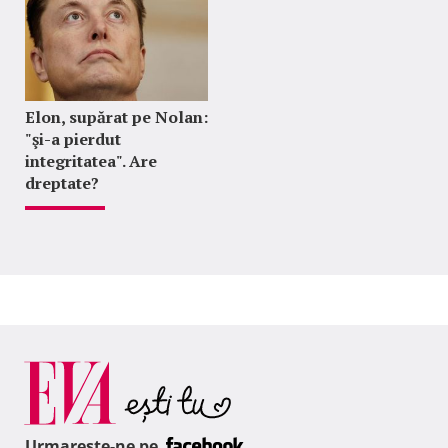
Elon, supărat pe Nolan:
"şi-a pierdut
integritatea". Are
dreptate?
Urmareste-ne pe