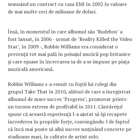
semnând un contract cu casa EMI în 2002 în valoare
de mai multe zeci de milioane de dolari.
Însă, în momentul în care albumul său "Rudebox" a
fost lansat, în 2006 - urmat de "Reality Killed the Video
Star", în 2009 -, Robbie Williams era considerat o
prezenţă tot mai pală în peisajul muzicii pop britanice
şi care eşuase în încercarea sa de a se impune pe piaţa
muzicală americană.
Robbie Williams s-a reunit cu foştii lui colegi din
grupul Take That în 2010, alături de care a înregistrat
albumul de mare succes "Progress", promovat printr-
un turneu extrem de profitabil în 2011. Cântăreţul
spune că această experienţă l-a ajutat să îşi recapete
încrederea în propriile forţe, convingându-l de faptul
că încă mai poate să aibă succes susţinând concerte pe
stadioane mari, în calitate de artist solo.