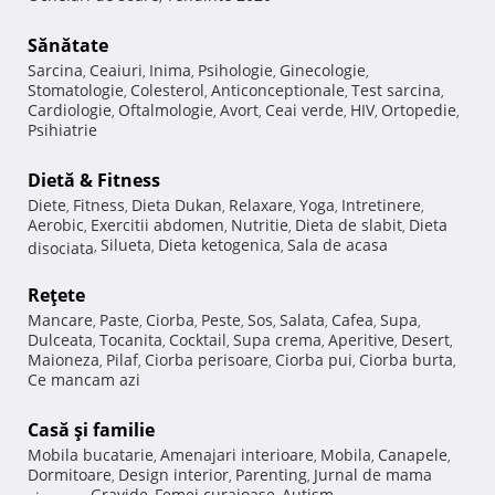
Sănătate
Sarcina
Ceaiuri
Inima
Psihologie
Ginecologie
,
,
,
,
,
Stomatologie
Colesterol
Anticonceptionale
Test sarcina
,
,
,
,
Cardiologie
Oftalmologie
Avort
Ceai verde
HIV
Ortopedie
,
,
,
,
,
,
Psihiatrie
Dietă & Fitness
Diete
Fitness
Dieta Dukan
Relaxare
Yoga
Intretinere
,
,
,
,
,
,
Aerobic
Exercitii abdomen
Nutritie
Dieta de slabit
Dieta
,
,
,
,
Silueta
Dieta ketogenica
Sala de acasa
disociata
,
,
,
Reţete
Mancare
Paste
Ciorba
Peste
Sos
Salata
Cafea
Supa
,
,
,
,
,
,
,
,
Dulceata
Tocanita
Cocktail
Supa crema
Aperitive
Desert
,
,
,
,
,
,
Maioneza
Pilaf
Ciorba perisoare
Ciorba pui
Ciorba burta
,
,
,
,
,
Ce mancam azi
Casă şi familie
Mobila bucatarie
Amenajari interioare
Mobila
Canapele
,
,
,
,
Dormitoare
Design interior
Parenting
Jurnal de mama
,
,
,
Gravide
Femei curajoase
Autism