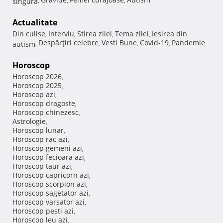
singura
,
,
,
Actualitate
Din culise
Interviu
Stirea zilei
Tema zilei
Iesirea din
,
,
,
,
Despărţiri celebre
Vesti Bune
Covid-19
Pandemie
autism
,
,
,
,
Horoscop
Horoscop 2026
,
Horoscop 2025
,
Horoscop azi
,
Horoscop dragoste
,
Horoscop chinezesc
,
Astrologie
,
Horoscop lunar
,
Horoscop rac azi
,
Horoscop gemeni azi
,
Horoscop fecioara azi
,
Horoscop taur azi
,
Horoscop capricorn azi
,
Horoscop scorpion azi
,
Horoscop sagetator azi
,
Horoscop varsator azi
,
Horoscop pesti azi
,
Horoscop leu azi
,