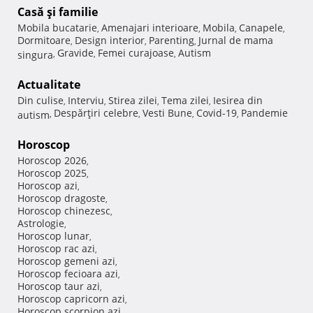
Casă şi familie
Mobila bucatarie
Amenajari interioare
Mobila
Canapele
,
,
,
,
Dormitoare
Design interior
Parenting
Jurnal de mama
,
,
,
Gravide
Femei curajoase
Autism
singura
,
,
,
Actualitate
Din culise
Interviu
Stirea zilei
Tema zilei
Iesirea din
,
,
,
,
Despărţiri celebre
Vesti Bune
Covid-19
Pandemie
autism
,
,
,
,
Horoscop
Horoscop 2026
,
Horoscop 2025
,
Horoscop azi
,
Horoscop dragoste
,
Horoscop chinezesc
,
Astrologie
,
Horoscop lunar
,
Horoscop rac azi
,
Horoscop gemeni azi
,
Horoscop fecioara azi
,
Horoscop taur azi
,
Horoscop capricorn azi
,
Horoscop scorpion azi
,