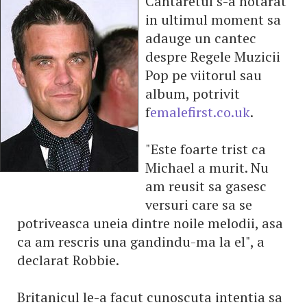
Cantaretul s-a hotarat
in ultimul moment sa
adauge un cantec
despre Regele Muzicii
Pop pe viitorul sau
album, potrivit
f
emalefirst.co.uk
.
"Este foarte trist ca
Michael a murit. Nu
am reusit sa gasesc
versuri care sa se
potriveasca uneia dintre noile melodii, asa
ca am rescris una gandindu-ma la el", a
declarat Robbie.
Britanicul le-a facut cunoscuta intentia sa