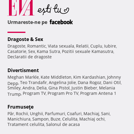
Urmareste-ne pe
Dragoste & Sex
Dragoste
Romantic
Viata sexuala
Relatii
Cuplu
Iubire
,
,
,
,
,
,
Casatorie
Sex
Kama Sutra
Pozitii sexuale Kamasutra
,
,
,
,
Declaratii de dragoste
Divertisment
Meghan Markle
Kate Middleton
Kim Kardashian
Johnny
,
,
,
Teo Trandafir
Angelina Jolie
Dana Rogoz
Dani Otil
Depp
,
,
,
,
,
Smiley
Andra
Delia
Gina Pistol
Justin Bieber
Melania
,
,
,
,
,
Program TV
Program Pro TV
Program Antena 1
Trump
,
,
,
Frumuseţe
Păr
Rochii
Unghii
Parfumuri
Coafuri
Machiaj
Sani
,
,
,
,
,
,
,
Manichiura
Sampon
Buze
Celulita
Machiaj ochi
,
,
,
,
,
Tratament celulita
Salonul de acasa
,