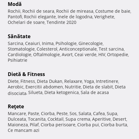
Modă
Rochii
Rochii de seara
Rochii de mireasa
Costume de baie
,
,
,
,
Pantofi
Rochii elegante
Inele de logodna
Verighete
,
,
,
,
Ochelari de soare
Tendinte 2020
,
Sănătate
Sarcina
Ceaiuri
Inima
Psihologie
Ginecologie
,
,
,
,
,
Stomatologie
Colesterol
Anticonceptionale
Test sarcina
,
,
,
,
Cardiologie
Oftalmologie
Avort
Ceai verde
HIV
Ortopedie
,
,
,
,
,
,
Psihiatrie
Dietă & Fitness
Diete
Fitness
Dieta Dukan
Relaxare
Yoga
Intretinere
,
,
,
,
,
,
Aerobic
Exercitii abdomen
Nutritie
Dieta de slabit
Dieta
,
,
,
,
Silueta
Dieta ketogenica
Sala de acasa
disociata
,
,
,
Reţete
Mancare
Paste
Ciorba
Peste
Sos
Salata
Cafea
Supa
,
,
,
,
,
,
,
,
Dulceata
Tocanita
Cocktail
Supa crema
Aperitive
Desert
,
,
,
,
,
,
Maioneza
Pilaf
Ciorba perisoare
Ciorba pui
Ciorba burta
,
,
,
,
,
Ce mancam azi