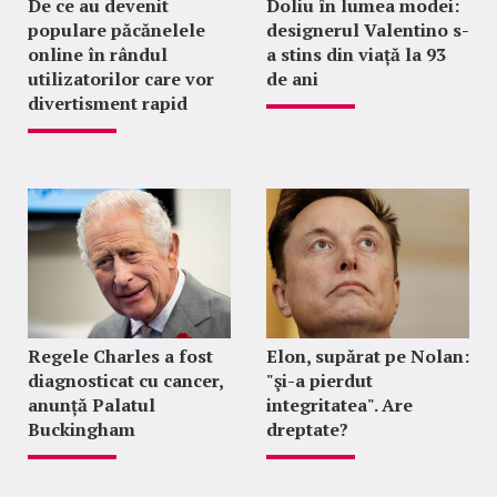
De ce au devenit
Doliu în lumea modei:
populare păcănelele
designerul Valentino s-
online în rândul
a stins din viață la 93
utilizatorilor care vor
de ani
divertisment rapid
Regele Charles a fost
Elon, supărat pe Nolan:
diagnosticat cu cancer,
"şi-a pierdut
anunță Palatul
integritatea". Are
Buckingham
dreptate?