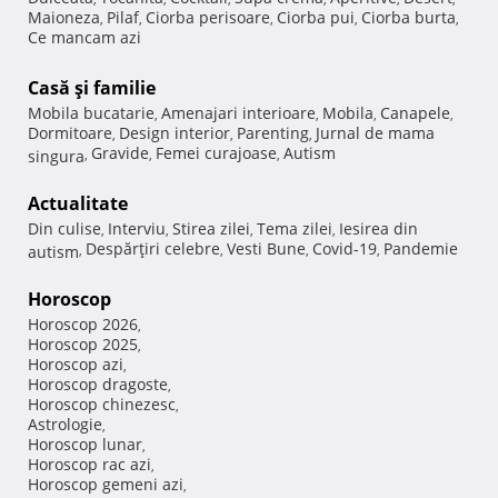
Maioneza
Pilaf
Ciorba perisoare
Ciorba pui
Ciorba burta
,
,
,
,
,
Ce mancam azi
Casă şi familie
Mobila bucatarie
Amenajari interioare
Mobila
Canapele
,
,
,
,
Dormitoare
Design interior
Parenting
Jurnal de mama
,
,
,
Gravide
Femei curajoase
Autism
singura
,
,
,
Actualitate
Din culise
Interviu
Stirea zilei
Tema zilei
Iesirea din
,
,
,
,
Despărţiri celebre
Vesti Bune
Covid-19
Pandemie
autism
,
,
,
,
Horoscop
Horoscop 2026
,
Horoscop 2025
,
Horoscop azi
,
Horoscop dragoste
,
Horoscop chinezesc
,
Astrologie
,
Horoscop lunar
,
Horoscop rac azi
,
Horoscop gemeni azi
,