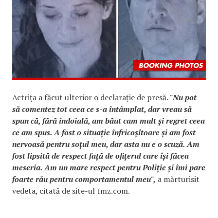
Actrița a făcut ulterior o declarație de presă.
"Nu pot
să comentez tot ceea ce s-a întâmplat, dar vreau să
spun că, fără îndoială, am băut cam mult și regret ceea
ce am spus. A fost o situație înfricoșîtoare și am fost
nervoasă pentru soțul meu, dar asta nu e o scuză. Am
fost lipsită de respect față de ofițerul care își făcea
meseria. Am un mare respect pentru Poliție și îmi pare
foarte rău pentru comportamentul meu",
a mărturisit
vedeta, citată de site-ul tmz.com.