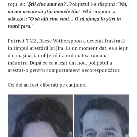
soțul ei:
"Știi cine sunt eu?
". Polițistul i-a răspuns:
"Nu,
nu am nevoie să știu numele tău"
. Whiterspoon a
adăugat:
"O să afli cine sunt... O să ajungi la știri în
toată țara."
Potrivit TMZ, Reese Witherspoon a devenit frustrată
în timpul arestării lui Jim. La un moment dat, ea a ieșit
din mașină, iar ofițerul i-a ordonat să rămână
înăuntru. După ce ea a ieșit din nou, polițistul a
arestat-o pentru comportament necorespunzător.
Cei doi au fost eliberaţi pe cauţiune.