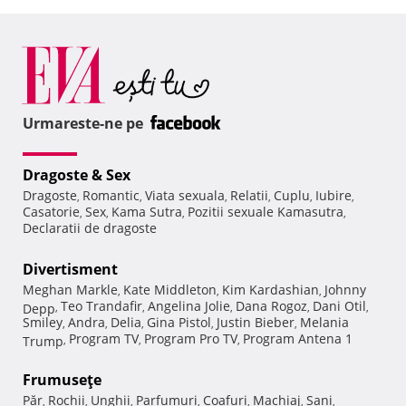
Urmareste-ne pe
Dragoste & Sex
Dragoste
Romantic
Viata sexuala
Relatii
Cuplu
Iubire
,
,
,
,
,
,
Casatorie
Sex
Kama Sutra
Pozitii sexuale Kamasutra
,
,
,
,
Declaratii de dragoste
Divertisment
Meghan Markle
Kate Middleton
Kim Kardashian
Johnny
,
,
,
Teo Trandafir
Angelina Jolie
Dana Rogoz
Dani Otil
Depp
,
,
,
,
,
Smiley
Andra
Delia
Gina Pistol
Justin Bieber
Melania
,
,
,
,
,
Program TV
Program Pro TV
Program Antena 1
Trump
,
,
,
Frumuseţe
Păr
Rochii
Unghii
Parfumuri
Coafuri
Machiaj
Sani
,
,
,
,
,
,
,