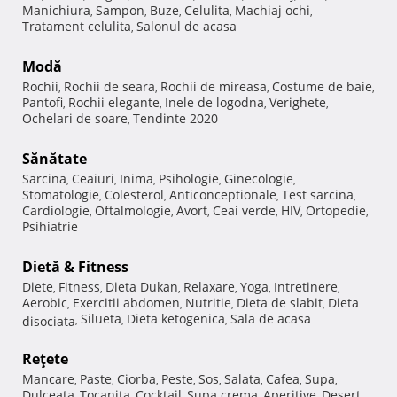
Manichiura
Sampon
Buze
Celulita
Machiaj ochi
,
,
,
,
,
Tratament celulita
Salonul de acasa
,
Modă
Rochii
Rochii de seara
Rochii de mireasa
Costume de baie
,
,
,
,
Pantofi
Rochii elegante
Inele de logodna
Verighete
,
,
,
,
Ochelari de soare
Tendinte 2020
,
Sănătate
Sarcina
Ceaiuri
Inima
Psihologie
Ginecologie
,
,
,
,
,
Stomatologie
Colesterol
Anticonceptionale
Test sarcina
,
,
,
,
Cardiologie
Oftalmologie
Avort
Ceai verde
HIV
Ortopedie
,
,
,
,
,
,
Psihiatrie
Dietă & Fitness
Diete
Fitness
Dieta Dukan
Relaxare
Yoga
Intretinere
,
,
,
,
,
,
Aerobic
Exercitii abdomen
Nutritie
Dieta de slabit
Dieta
,
,
,
,
Silueta
Dieta ketogenica
Sala de acasa
disociata
,
,
,
Reţete
Mancare
Paste
Ciorba
Peste
Sos
Salata
Cafea
Supa
,
,
,
,
,
,
,
,
Dulceata
Tocanita
Cocktail
Supa crema
Aperitive
Desert
,
,
,
,
,
,