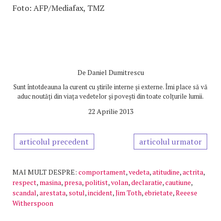
Foto: AFP/Mediafax, TMZ
De
Daniel Dumitrescu
Sunt întotdeauna la curent cu știrile interne și externe. Îmi place să vă
aduc noutăți din viața vedetelor și povești din toate colțurile lumii.
22 Aprilie 2013
articolul precedent
articolul urmator
MAI MULT DESPRE:
comportament
,
vedeta
,
atitudine
,
actrita
,
respect
,
masina
,
presa
,
politist
,
volan
,
declaratie
,
cautiune
,
scandal
,
arestata
,
sotul
,
incident
,
Jim Toth
,
ebrietate
,
Reeese
Witherspoon