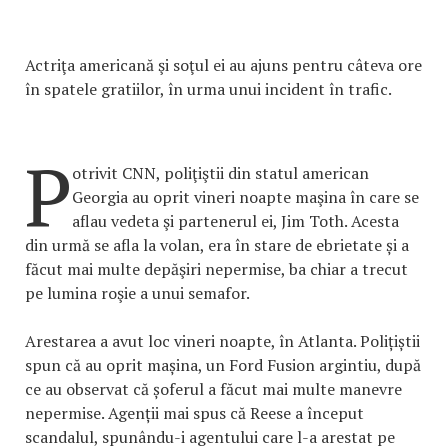
Actriţa americană şi soţul ei au ajuns pentru câteva ore
în spatele gratiilor, în urma unui incident în trafic.
P
otrivit CNN, poliţiştii din statul american
Georgia au oprit vineri noapte maşina în care se
aflau vedeta şi partenerul ei, Jim Toth. Acesta
din urmă se afla la volan, era în stare de ebrietate și a
făcut mai multe depăşiri nepermise, ba chiar a trecut
pe lumina roşie a unui semafor.
Arestarea a avut loc vineri noapte, în Atlanta. Polițiștii
spun că au oprit mașina, un Ford Fusion argintiu, după
ce au observat că șoferul a făcut mai multe manevre
nepermise. Agenții mai spus că Reese a început
scandalul, spunându-i agentului care l-a arestat pe