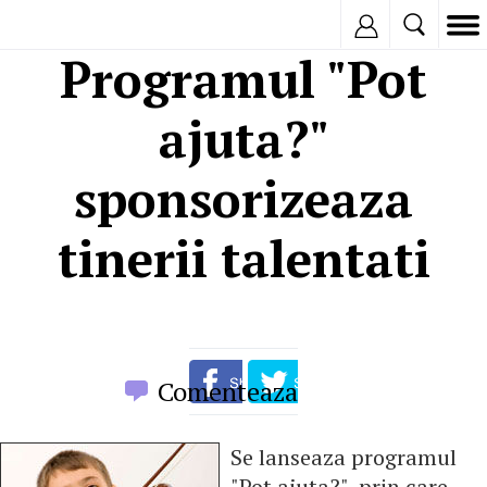
Inregistreaza
Programul "Pot
ajuta?"
sponsorizeaza
tinerii talentati
Comenteaza
Se lanseaza programul
"Pot ajuta?", prin care