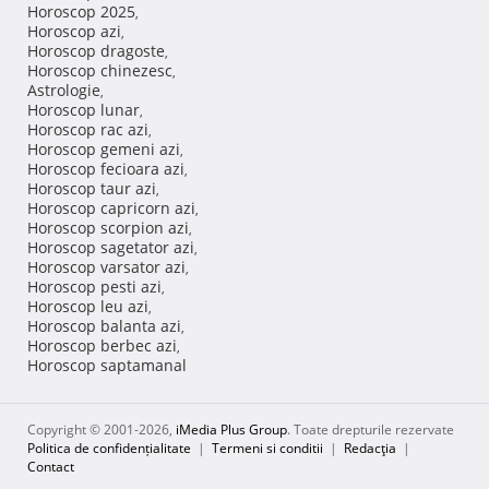
Horoscop 2025
,
Horoscop azi
,
Horoscop dragoste
,
Horoscop chinezesc
,
Astrologie
,
Horoscop lunar
,
Horoscop rac azi
,
Horoscop gemeni azi
,
Horoscop fecioara azi
,
Horoscop taur azi
,
Horoscop capricorn azi
,
Horoscop scorpion azi
,
Horoscop sagetator azi
,
Horoscop varsator azi
,
Horoscop pesti azi
,
Horoscop leu azi
,
Horoscop balanta azi
,
Horoscop berbec azi
,
Horoscop saptamanal
Copyright © 2001-2026,
iMedia Plus Group
. Toate drepturile rezervate
Politica de confidențialitate
|
Termeni si conditii
|
Redacţia
|
Contact