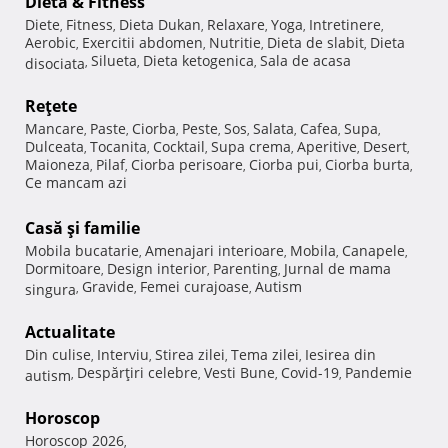
Dietă & Fitness
Diete
Fitness
Dieta Dukan
Relaxare
Yoga
Intretinere
,
,
,
,
,
,
Aerobic
Exercitii abdomen
Nutritie
Dieta de slabit
Dieta
,
,
,
,
Silueta
Dieta ketogenica
Sala de acasa
disociata
,
,
,
Reţete
Mancare
Paste
Ciorba
Peste
Sos
Salata
Cafea
Supa
,
,
,
,
,
,
,
,
Dulceata
Tocanita
Cocktail
Supa crema
Aperitive
Desert
,
,
,
,
,
,
Maioneza
Pilaf
Ciorba perisoare
Ciorba pui
Ciorba burta
,
,
,
,
,
Ce mancam azi
Casă şi familie
Mobila bucatarie
Amenajari interioare
Mobila
Canapele
,
,
,
,
Dormitoare
Design interior
Parenting
Jurnal de mama
,
,
,
Gravide
Femei curajoase
Autism
singura
,
,
,
Actualitate
Din culise
Interviu
Stirea zilei
Tema zilei
Iesirea din
,
,
,
,
Despărţiri celebre
Vesti Bune
Covid-19
Pandemie
autism
,
,
,
,
Horoscop
Horoscop 2026
,