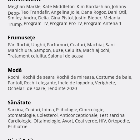
Meghan Markle
Kate Middleton
Kim Kardashian
Johnny
,
,
,
Teo Trandafir
Angelina Jolie
Dana Rogoz
Dani Otil
Depp
,
,
,
,
,
Smiley
Andra
Delia
Gina Pistol
Justin Bieber
Melania
,
,
,
,
,
Program TV
Program Pro TV
Program Antena 1
Trump
,
,
,
Frumuseţe
Păr
Rochii
Unghii
Parfumuri
Coafuri
Machiaj
Sani
,
,
,
,
,
,
,
Manichiura
Sampon
Buze
Celulita
Machiaj ochi
,
,
,
,
,
Tratament celulita
Salonul de acasa
,
Modă
Rochii
Rochii de seara
Rochii de mireasa
Costume de baie
,
,
,
,
Pantofi
Rochii elegante
Inele de logodna
Verighete
,
,
,
,
Ochelari de soare
Tendinte 2020
,
Sănătate
Sarcina
Ceaiuri
Inima
Psihologie
Ginecologie
,
,
,
,
,
Stomatologie
Colesterol
Anticonceptionale
Test sarcina
,
,
,
,
Cardiologie
Oftalmologie
Avort
Ceai verde
HIV
Ortopedie
,
,
,
,
,
,
Psihiatrie