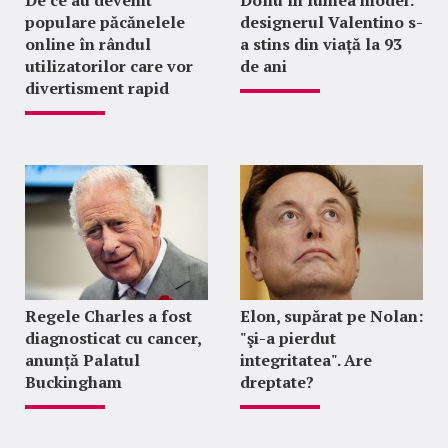
De ce au devenit
Doliu în lumea modei:
populare păcănelele
designerul Valentino s-
online în rândul
a stins din viață la 93
utilizatorilor care vor
de ani
divertisment rapid
Regele Charles a fost
Elon, supărat pe Nolan:
diagnosticat cu cancer,
"şi-a pierdut
anunță Palatul
integritatea". Are
Buckingham
dreptate?