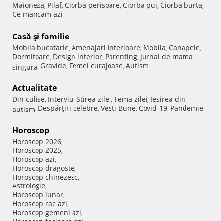
Maioneza
Pilaf
Ciorba perisoare
Ciorba pui
Ciorba burta
,
,
,
,
,
Ce mancam azi
Casă şi familie
Mobila bucatarie
Amenajari interioare
Mobila
Canapele
,
,
,
,
Dormitoare
Design interior
Parenting
Jurnal de mama
,
,
,
Gravide
Femei curajoase
Autism
singura
,
,
,
Actualitate
Din culise
Interviu
Stirea zilei
Tema zilei
Iesirea din
,
,
,
,
Despărţiri celebre
Vesti Bune
Covid-19
Pandemie
autism
,
,
,
,
Horoscop
Horoscop 2026
,
Horoscop 2025
,
Horoscop azi
,
Horoscop dragoste
,
Horoscop chinezesc
,
Astrologie
,
Horoscop lunar
,
Horoscop rac azi
,
Horoscop gemeni azi
,