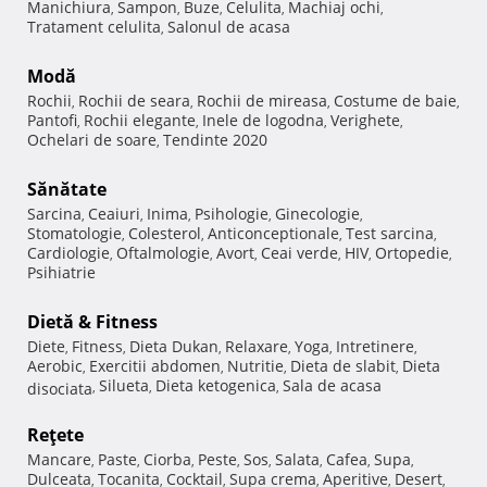
Manichiura
Sampon
Buze
Celulita
Machiaj ochi
,
,
,
,
,
Tratament celulita
Salonul de acasa
,
Modă
Rochii
Rochii de seara
Rochii de mireasa
Costume de baie
,
,
,
,
Pantofi
Rochii elegante
Inele de logodna
Verighete
,
,
,
,
Ochelari de soare
Tendinte 2020
,
Sănătate
Sarcina
Ceaiuri
Inima
Psihologie
Ginecologie
,
,
,
,
,
Stomatologie
Colesterol
Anticonceptionale
Test sarcina
,
,
,
,
Cardiologie
Oftalmologie
Avort
Ceai verde
HIV
Ortopedie
,
,
,
,
,
,
Psihiatrie
Dietă & Fitness
Diete
Fitness
Dieta Dukan
Relaxare
Yoga
Intretinere
,
,
,
,
,
,
Aerobic
Exercitii abdomen
Nutritie
Dieta de slabit
Dieta
,
,
,
,
Silueta
Dieta ketogenica
Sala de acasa
disociata
,
,
,
Reţete
Mancare
Paste
Ciorba
Peste
Sos
Salata
Cafea
Supa
,
,
,
,
,
,
,
,
Dulceata
Tocanita
Cocktail
Supa crema
Aperitive
Desert
,
,
,
,
,
,