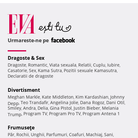
Urmareste-ne pe
Dragoste & Sex
Dragoste
Romantic
Viata sexuala
Relatii
Cuplu
Iubire
,
,
,
,
,
,
Casatorie
Sex
Kama Sutra
Pozitii sexuale Kamasutra
,
,
,
,
Declaratii de dragoste
Divertisment
Meghan Markle
Kate Middleton
Kim Kardashian
Johnny
,
,
,
Teo Trandafir
Angelina Jolie
Dana Rogoz
Dani Otil
Depp
,
,
,
,
,
Smiley
Andra
Delia
Gina Pistol
Justin Bieber
Melania
,
,
,
,
,
Program TV
Program Pro TV
Program Antena 1
Trump
,
,
,
Frumuseţe
Păr
Rochii
Unghii
Parfumuri
Coafuri
Machiaj
Sani
,
,
,
,
,
,
,