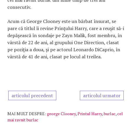
cel mai râvnit burlac din lume timp de trei ani
consecutiv.
Acum că George Clooney este un bărbat însurat, se
pare că titlul îi revine Prinţului Harry, care a reuşit să-i
depăşească în sondaje pe Zayn Malik, fost membru, în
vârstă de 22 de ani, al grupului One Direction, clasat
pe poziţia a doua, şi pe actorul Leonardo DiCaprio, în
vârstă de 41 de ani, clasat pe locul al treilea.
articolul precedent
articolul urmator
MAI MULT DESPRE:
george Clooney
,
Printul Harry
,
burlac
,
cel
mai ravnit burlac