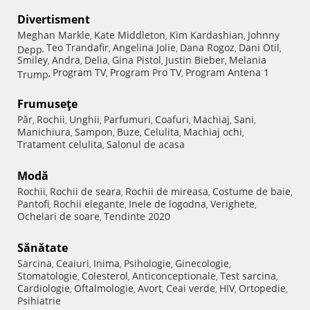
Divertisment
Meghan Markle
Kate Middleton
Kim Kardashian
Johnny
,
,
,
Teo Trandafir
Angelina Jolie
Dana Rogoz
Dani Otil
Depp
,
,
,
,
,
Smiley
Andra
Delia
Gina Pistol
Justin Bieber
Melania
,
,
,
,
,
Program TV
Program Pro TV
Program Antena 1
Trump
,
,
,
Frumuseţe
Păr
Rochii
Unghii
Parfumuri
Coafuri
Machiaj
Sani
,
,
,
,
,
,
,
Manichiura
Sampon
Buze
Celulita
Machiaj ochi
,
,
,
,
,
Tratament celulita
Salonul de acasa
,
Modă
Rochii
Rochii de seara
Rochii de mireasa
Costume de baie
,
,
,
,
Pantofi
Rochii elegante
Inele de logodna
Verighete
,
,
,
,
Ochelari de soare
Tendinte 2020
,
Sănătate
Sarcina
Ceaiuri
Inima
Psihologie
Ginecologie
,
,
,
,
,
Stomatologie
Colesterol
Anticonceptionale
Test sarcina
,
,
,
,
Cardiologie
Oftalmologie
Avort
Ceai verde
HIV
Ortopedie
,
,
,
,
,
,
Psihiatrie