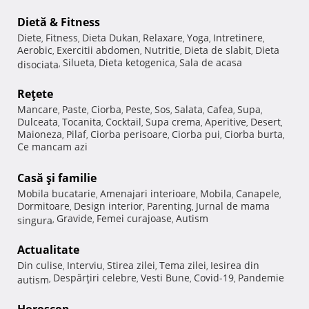
Dietă & Fitness
Diete
Fitness
Dieta Dukan
Relaxare
Yoga
Intretinere
,
,
,
,
,
,
Aerobic
Exercitii abdomen
Nutritie
Dieta de slabit
Dieta
,
,
,
,
Silueta
Dieta ketogenica
Sala de acasa
disociata
,
,
,
Reţete
Mancare
Paste
Ciorba
Peste
Sos
Salata
Cafea
Supa
,
,
,
,
,
,
,
,
Dulceata
Tocanita
Cocktail
Supa crema
Aperitive
Desert
,
,
,
,
,
,
Maioneza
Pilaf
Ciorba perisoare
Ciorba pui
Ciorba burta
,
,
,
,
,
Ce mancam azi
Casă şi familie
Mobila bucatarie
Amenajari interioare
Mobila
Canapele
,
,
,
,
Dormitoare
Design interior
Parenting
Jurnal de mama
,
,
,
Gravide
Femei curajoase
Autism
singura
,
,
,
Actualitate
Din culise
Interviu
Stirea zilei
Tema zilei
Iesirea din
,
,
,
,
Despărţiri celebre
Vesti Bune
Covid-19
Pandemie
autism
,
,
,
,