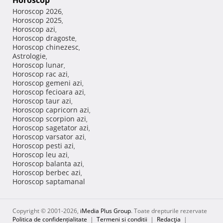
Horoscop
Horoscop 2026
,
Horoscop 2025
,
Horoscop azi
,
Horoscop dragoste
,
Horoscop chinezesc
,
Astrologie
,
Horoscop lunar
,
Horoscop rac azi
,
Horoscop gemeni azi
,
Horoscop fecioara azi
,
Horoscop taur azi
,
Horoscop capricorn azi
,
Horoscop scorpion azi
,
Horoscop sagetator azi
,
Horoscop varsator azi
,
Horoscop pesti azi
,
Horoscop leu azi
,
Horoscop balanta azi
,
Horoscop berbec azi
,
Horoscop saptamanal
Copyright © 2001-2026,
iMedia Plus Group
. Toate drepturile rezervate
Politica de confidențialitate
|
Termeni si conditii
|
Redacţia
|