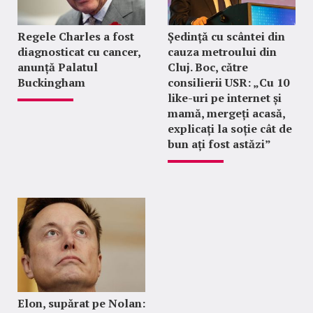
Regele Charles a fost
Ședință cu scântei din
diagnosticat cu cancer,
cauza metroului din
anunță Palatul
Cluj. Boc, către
Buckingham
consilierii USR: „Cu 10
like-uri pe internet și
mamă, mergeți acasă,
explicați la soție cât de
bun ați fost astăzi”
Elon, supărat pe Nolan: