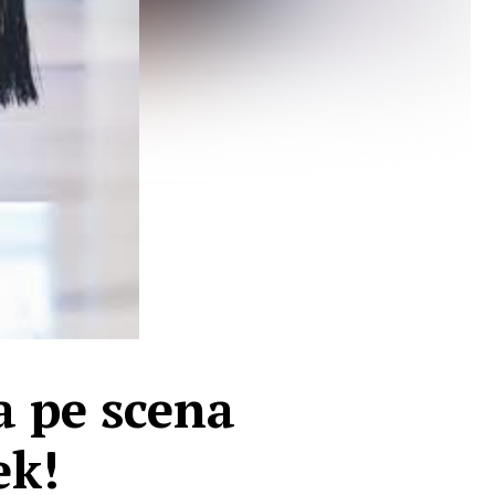
a pe scena
ek!