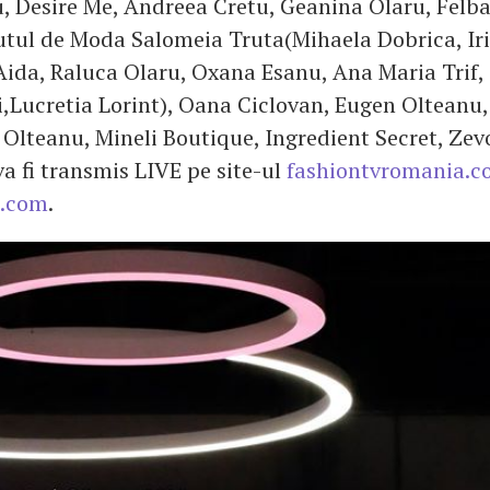
, Desire Me, Andreea Cretu, Geanina Olaru, Felba
itutul de Moda Salomeia Truta(Mihaela Dobrica, Ir
Aida, Raluca Olaru, Oxana Esanu, Ana Maria Trif,
,Lucretia Lorint), Oana Ciclovan, Eugen Olteanu
Olteanu, Mineli Boutique, Ingredient Secret, Zev
a fi transmis LIVE pe site-ul
fashiontvromania.
k.com
.