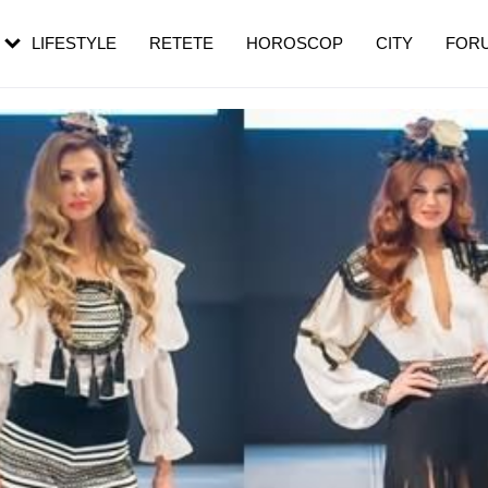
rebui să mergi
și 60 de ani. De ce te trezești mai des
pe măsură ce înaintezi în vârstă
LIFESTYLE
RETETE
HOROSCOP
CITY
FOR