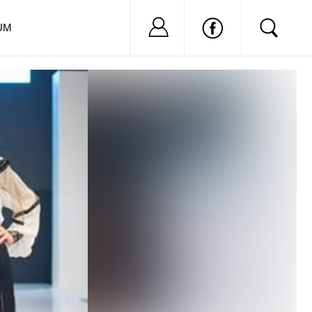
Nu ai cont?
Inregistreaza-
UM