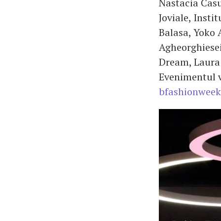
Nastacia Casu
Joviale, Inst
Balasa, Yoko 
Agheorghiesei
Dream, Laura 
Evenimentul v
bfashionwee