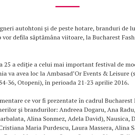
neri autohtoni și de peste hotare, branduri de lu
 vor defila săptămâna viitoare, la Bucharest Fas
a 25 a ediție a celui mai important festival de mo
a va avea loc la Ambasad’Or Events & Leisure (
34-36, Otopeni), în perioada 21-23 aprilie 2016.
timentare ce vor fi prezentate în cadrul Buchares
nerilor şi brandurilor: Andreea Dogaru, Ana Radu,
Barbalata, Alina Sonmez, Adela David), Nausica, 
 Cristiana Maria Purdescu, Laura Massera, Alina 