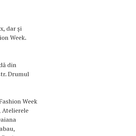
x, dar și
hion Week.
dă din
str. Drumul
t Fashion Week
 Atelierele
Daiana
Sabau,