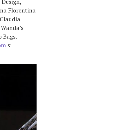
 Design,
ina Florentina
 Claudia
, Wanda’s
o Bags.
com
si