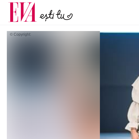
menopauză și când ar t
Carieră
la medic
Actualitate
© Copyright: