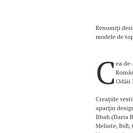
Renumiți desig
modele de top
C
ea de-
Români
Odăii 
Creațiile ves
aparţin desig
Ilbah (Daria 
Melinte, BsB,