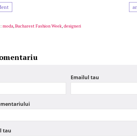
dent
ar
:
moda
,
Bucharest Fashion Week
,
designeri
comentariu
Emailul tau
omentariului
l tau