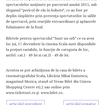
spectacolelor susținute pe parcursul anului 2015, sub
sloganul ”pericol de râs în hohote”, ce au fost pe
deplin răsplătite prin prezența spectatorilor în sălile
de spectacol, prin reacțiile extraordinare și aplauzele
fulminante de la final.
Biletele pentru spectacolul ”Sunt un orb” ce va avea
loc joi, 17 decembrie la cinema Scala sunt disponibile
la preţuri variabile, în funcție de categoria de loc,
astfel: cat.I - 49 lei si cat.II - 49 de lei.
Acestea se pot achiziţiona de la casa de bilete a
cinematografului Scala, Librăria Mihai Eminescu,
magazinul Muzica, stand-ul Vreau Bilet din Unirea
Shopping Center etj.2 sau online prin
www.ticketnet.ro și www.bilet.ro .
articolul precedent
articolul urmator