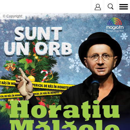
Inregistreaza
© Copyright: