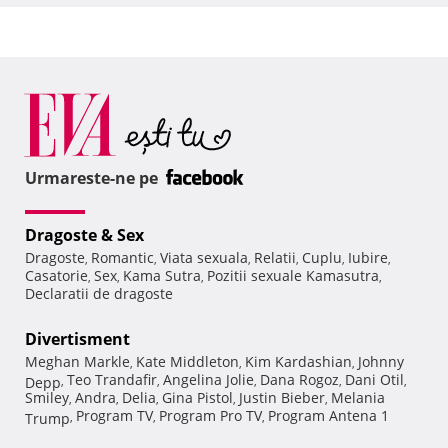
Urmareste-ne pe
Dragoste & Sex
Dragoste
Romantic
Viata sexuala
Relatii
Cuplu
Iubire
,
,
,
,
,
,
Casatorie
Sex
Kama Sutra
Pozitii sexuale Kamasutra
,
,
,
,
Declaratii de dragoste
Divertisment
Meghan Markle
Kate Middleton
Kim Kardashian
Johnny
,
,
,
Teo Trandafir
Angelina Jolie
Dana Rogoz
Dani Otil
Depp
,
,
,
,
,
Smiley
Andra
Delia
Gina Pistol
Justin Bieber
Melania
,
,
,
,
,
Program TV
Program Pro TV
Program Antena 1
Trump
,
,
,