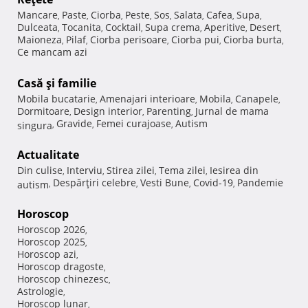
Mancare
Paste
Ciorba
Peste
Sos
Salata
Cafea
Supa
,
,
,
,
,
,
,
,
Dulceata
Tocanita
Cocktail
Supa crema
Aperitive
Desert
,
,
,
,
,
,
Maioneza
Pilaf
Ciorba perisoare
Ciorba pui
Ciorba burta
,
,
,
,
,
Ce mancam azi
Casă şi familie
Mobila bucatarie
Amenajari interioare
Mobila
Canapele
,
,
,
,
Dormitoare
Design interior
Parenting
Jurnal de mama
,
,
,
Gravide
Femei curajoase
Autism
singura
,
,
,
Actualitate
Din culise
Interviu
Stirea zilei
Tema zilei
Iesirea din
,
,
,
,
Despărţiri celebre
Vesti Bune
Covid-19
Pandemie
autism
,
,
,
,
Horoscop
Horoscop 2026
,
Horoscop 2025
,
Horoscop azi
,
Horoscop dragoste
,
Horoscop chinezesc
,
Astrologie
,
Horoscop lunar
,