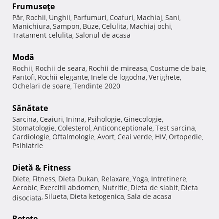
Frumuseţe
Păr
Rochii
Unghii
Parfumuri
Coafuri
Machiaj
Sani
,
,
,
,
,
,
,
Manichiura
Sampon
Buze
Celulita
Machiaj ochi
,
,
,
,
,
Tratament celulita
Salonul de acasa
,
Modă
Rochii
Rochii de seara
Rochii de mireasa
Costume de baie
,
,
,
,
Pantofi
Rochii elegante
Inele de logodna
Verighete
,
,
,
,
Ochelari de soare
Tendinte 2020
,
Sănătate
Sarcina
Ceaiuri
Inima
Psihologie
Ginecologie
,
,
,
,
,
Stomatologie
Colesterol
Anticonceptionale
Test sarcina
,
,
,
,
Cardiologie
Oftalmologie
Avort
Ceai verde
HIV
Ortopedie
,
,
,
,
,
,
Psihiatrie
Dietă & Fitness
Diete
Fitness
Dieta Dukan
Relaxare
Yoga
Intretinere
,
,
,
,
,
,
Aerobic
Exercitii abdomen
Nutritie
Dieta de slabit
Dieta
,
,
,
,
Silueta
Dieta ketogenica
Sala de acasa
disociata
,
,
,
Reţete