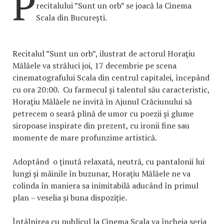
P
recitalului ”Sunt un orb” se joacă la Cinema
Scala din București.
Recitalul ”Sunt un orb”, ilustrat de actorul Horaţiu
Mălăele va străluci joi, 17 decembrie pe scena
cinematografului Scala din centrul capitalei, începând
cu ora 20:00. Cu farmecul și talentul său caracteristic,
Horațiu Mălăele ne invită în Ajunul Crăciunului să
petrecem o seară plină de umor cu poezii și glume
siropoase inspirate din prezent, cu ironii fine sau
momente de mare profunzime artistică.
Adoptând o ţinută relaxată, neutră, cu pantalonii lui
lungi şi mâinile în buzunar, Horaţiu Mălăele ne va
colinda în maniera sa inimitabilă aducând în primul
plan – veselia și buna dispoziție.
Întâlnirea cu publicul la Cinema Scala va încheia seria