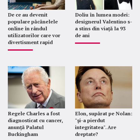
De ce au devenit
Doliu în lumea modei:
populare păcănelele
designerul Valentino s-
online în rândul
a stins din viață la 93
utilizatorilor care vor
de ani
divertisment rapid
Regele Charles a fost
Elon, supărat pe Nolan:
diagnosticat cu cancer,
"şi-a pierdut
anunță Palatul
integritatea". Are
Buckingham
dreptate?