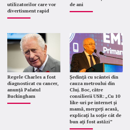
utilizatorilor care vor
de ani
divertisment rapid
Regele Charles a fost
Ședință cu scântei din
diagnosticat cu cancer,
cauza metroului din
anunță Palatul
Cluj. Boc, către
Buckingham
consilierii USR: „Cu 10
like-uri pe internet și
mamă, mergeți acasă,
explicați la soție cât de
bun ați fost astăzi”