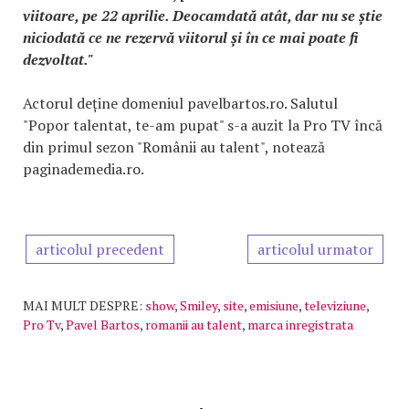
viitoare, pe 22 aprilie. Deocamdată atât, dar nu se știe
niciodată ce ne rezervă viitorul și în ce mai poate fi
dezvoltat."
Actorul deține domeniul pavelbartos.ro. Salutul
"Popor talentat, te-am pupat" s-a auzit la Pro TV încă
din primul sezon "Românii au talent", notează
paginademedia.ro.
articolul precedent
articolul urmator
MAI MULT DESPRE:
show
,
Smiley
,
site
,
emisiune
,
televiziune
,
Pro Tv
,
Pavel Bartos
,
romanii au talent
,
marca inregistrata