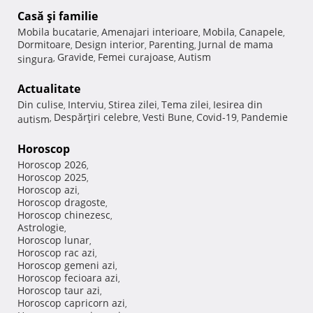
Casă şi familie
Mobila bucatarie
Amenajari interioare
Mobila
Canapele
,
,
,
,
Dormitoare
Design interior
Parenting
Jurnal de mama
,
,
,
Gravide
Femei curajoase
Autism
singura
,
,
,
Actualitate
Din culise
Interviu
Stirea zilei
Tema zilei
Iesirea din
,
,
,
,
Despărţiri celebre
Vesti Bune
Covid-19
Pandemie
autism
,
,
,
,
Horoscop
Horoscop 2026
,
Horoscop 2025
,
Horoscop azi
,
Horoscop dragoste
,
Horoscop chinezesc
,
Astrologie
,
Horoscop lunar
,
Horoscop rac azi
,
Horoscop gemeni azi
,
Horoscop fecioara azi
,
Horoscop taur azi
,
Horoscop capricorn azi
,