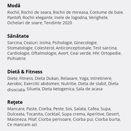
Modă
Rochii
Rochii de seara
Rochii de mireasa
Costume de baie
,
,
,
,
Pantofi
Rochii elegante
Inele de logodna
Verighete
,
,
,
,
Ochelari de soare
Tendinte 2020
,
Sănătate
Sarcina
Ceaiuri
Inima
Psihologie
Ginecologie
,
,
,
,
,
Stomatologie
Colesterol
Anticonceptionale
Test sarcina
,
,
,
,
Cardiologie
Oftalmologie
Avort
Ceai verde
HIV
Ortopedie
,
,
,
,
,
,
Psihiatrie
Dietă & Fitness
Diete
Fitness
Dieta Dukan
Relaxare
Yoga
Intretinere
,
,
,
,
,
,
Aerobic
Exercitii abdomen
Nutritie
Dieta de slabit
Dieta
,
,
,
,
Silueta
Dieta ketogenica
Sala de acasa
disociata
,
,
,
Reţete
Mancare
Paste
Ciorba
Peste
Sos
Salata
Cafea
Supa
,
,
,
,
,
,
,
,
Dulceata
Tocanita
Cocktail
Supa crema
Aperitive
Desert
,
,
,
,
,
,
Maioneza
Pilaf
Ciorba perisoare
Ciorba pui
Ciorba burta
,
,
,
,
,
Ce mancam azi