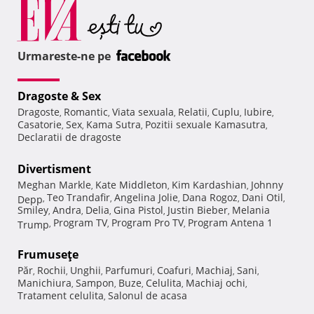
Urmareste-ne pe
Dragoste & Sex
Dragoste
Romantic
Viata sexuala
Relatii
Cuplu
Iubire
,
,
,
,
,
,
Casatorie
Sex
Kama Sutra
Pozitii sexuale Kamasutra
,
,
,
,
Declaratii de dragoste
Divertisment
Meghan Markle
Kate Middleton
Kim Kardashian
Johnny
,
,
,
Teo Trandafir
Angelina Jolie
Dana Rogoz
Dani Otil
Depp
,
,
,
,
,
Smiley
Andra
Delia
Gina Pistol
Justin Bieber
Melania
,
,
,
,
,
Program TV
Program Pro TV
Program Antena 1
Trump
,
,
,
Frumuseţe
Păr
Rochii
Unghii
Parfumuri
Coafuri
Machiaj
Sani
,
,
,
,
,
,
,
Manichiura
Sampon
Buze
Celulita
Machiaj ochi
,
,
,
,
,
Tratament celulita
Salonul de acasa
,