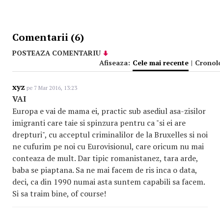
Comentarii (6)
POSTEAZA COMENTARIU
Afiseaza:
Cele mai recente
|
Cronol
xyz
pe 7 Mar 2016, 13:23
VAI
Europa e vai de mama ei, practic sub asediul asa-zisilor
imigranti care taie si spinzura pentru ca "si ei are
drepturi", cu acceptul criminalilor de la Bruxelles si noi
ne cufurim pe noi cu Eurovisionul, care oricum nu mai
conteaza de mult. Dar tipic romanistanez, tara arde,
baba se piaptana. Sa ne mai facem de ris inca o data,
deci, ca din 1990 numai asta suntem capabili sa facem.
Si sa traim bine, of course!