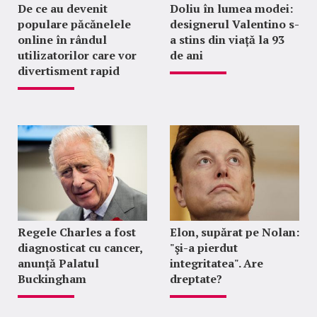
De ce au devenit
Doliu în lumea modei:
populare păcănelele
designerul Valentino s-
online în rândul
a stins din viață la 93
utilizatorilor care vor
de ani
divertisment rapid
Regele Charles a fost
Elon, supărat pe Nolan:
diagnosticat cu cancer,
"şi-a pierdut
anunță Palatul
integritatea". Are
Buckingham
dreptate?