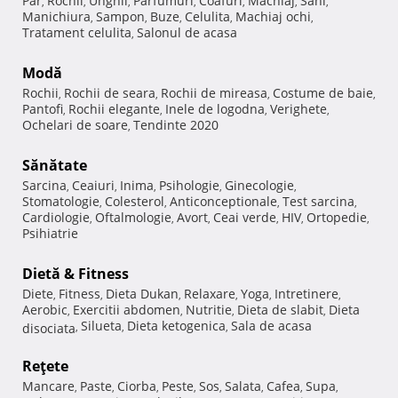
Păr
Rochii
Unghii
Parfumuri
Coafuri
Machiaj
Sani
,
,
,
,
,
,
,
Manichiura
Sampon
Buze
Celulita
Machiaj ochi
,
,
,
,
,
Tratament celulita
Salonul de acasa
,
Modă
Rochii
Rochii de seara
Rochii de mireasa
Costume de baie
,
,
,
,
Pantofi
Rochii elegante
Inele de logodna
Verighete
,
,
,
,
Ochelari de soare
Tendinte 2020
,
Sănătate
Sarcina
Ceaiuri
Inima
Psihologie
Ginecologie
,
,
,
,
,
Stomatologie
Colesterol
Anticonceptionale
Test sarcina
,
,
,
,
Cardiologie
Oftalmologie
Avort
Ceai verde
HIV
Ortopedie
,
,
,
,
,
,
Psihiatrie
Dietă & Fitness
Diete
Fitness
Dieta Dukan
Relaxare
Yoga
Intretinere
,
,
,
,
,
,
Aerobic
Exercitii abdomen
Nutritie
Dieta de slabit
Dieta
,
,
,
,
Silueta
Dieta ketogenica
Sala de acasa
disociata
,
,
,
Reţete
Mancare
Paste
Ciorba
Peste
Sos
Salata
Cafea
Supa
,
,
,
,
,
,
,
,