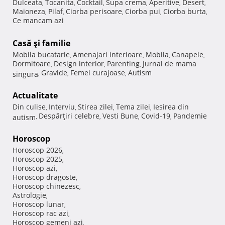
Dulceata
Tocanita
Cocktail
Supa crema
Aperitive
Desert
,
,
,
,
,
,
Maioneza
Pilaf
Ciorba perisoare
Ciorba pui
Ciorba burta
,
,
,
,
,
Ce mancam azi
Casă şi familie
Mobila bucatarie
Amenajari interioare
Mobila
Canapele
,
,
,
,
Dormitoare
Design interior
Parenting
Jurnal de mama
,
,
,
Gravide
Femei curajoase
Autism
singura
,
,
,
Actualitate
Din culise
Interviu
Stirea zilei
Tema zilei
Iesirea din
,
,
,
,
Despărţiri celebre
Vesti Bune
Covid-19
Pandemie
autism
,
,
,
,
Horoscop
Horoscop 2026
,
Horoscop 2025
,
Horoscop azi
,
Horoscop dragoste
,
Horoscop chinezesc
,
Astrologie
,
Horoscop lunar
,
Horoscop rac azi
,
Horoscop gemeni azi
,