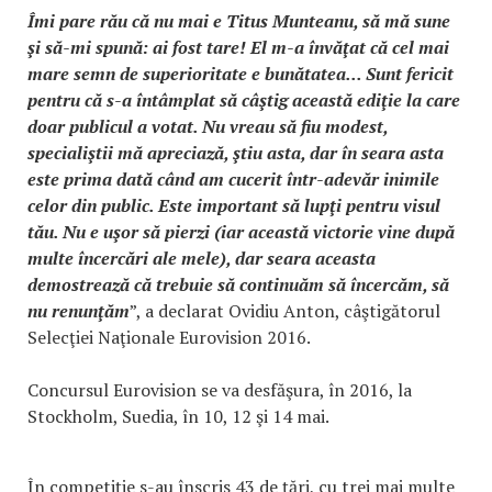
Îmi pare rău că nu mai e Titus Munteanu, să mă sune
şi să-mi spună: ai fost tare! El m-a învăţat că cel mai
mare semn de superioritate e bunătatea... Sunt fericit
pentru că s-a întâmplat să câştig această ediţie la care
doar publicul a votat. Nu vreau să fiu modest,
specialiştii mă apreciază, ştiu asta, dar în seara asta
este prima dată când am cucerit într-adevăr inimile
celor din public. Este important să lupţi pentru visul
tău. Nu e uşor să pierzi (iar această victorie vine după
multe încercări ale mele), dar seara aceasta
demostrează că trebuie să continuăm să încercăm, să
nu renunţăm
”, a declarat Ovidiu Anton, câştigătorul
Selecţiei Naţionale Eurovision 2016.
Concursul Eurovision se va desfăşura, în 2016, la
Stockholm, Suedia, în 10, 12 şi 14 mai.
În competiţie s-au înscris 43 de ţări, cu trei mai multe