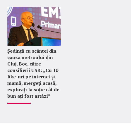
Ședință cu scântei din
cauza metroului din
Cluj. Boc, către
consilierii USR: „Cu 10
like-uri pe internet și
mamă, mergeți acasă,
explicați la soție cât de
bun ați fost astăzi”