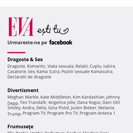
Urmareste-ne pe
Dragoste & Sex
Dragoste
Romantic
Viata sexuala
Relatii
Cuplu
Iubire
,
,
,
,
,
,
Casatorie
Sex
Kama Sutra
Pozitii sexuale Kamasutra
,
,
,
,
Declaratii de dragoste
Divertisment
Meghan Markle
Kate Middleton
Kim Kardashian
Johnny
,
,
,
Teo Trandafir
Angelina Jolie
Dana Rogoz
Dani Otil
Depp
,
,
,
,
,
Smiley
Andra
Delia
Gina Pistol
Justin Bieber
Melania
,
,
,
,
,
Program TV
Program Pro TV
Program Antena 1
Trump
,
,
,
Frumuseţe