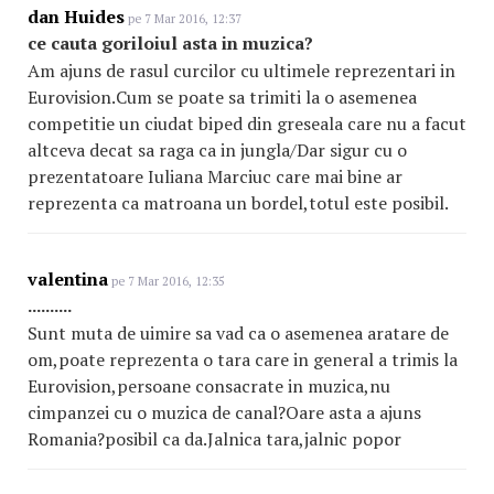
dan Huides
pe 7 Mar 2016, 12:37
ce cauta goriloiul asta in muzica?
Am ajuns de rasul curcilor cu ultimele reprezentari in
Eurovision.Cum se poate sa trimiti la o asemenea
competitie un ciudat biped din greseala care nu a facut
altceva decat sa raga ca in jungla/Dar sigur cu o
prezentatoare Iuliana Marciuc care mai bine ar
reprezenta ca matroana un bordel,totul este posibil.
valentina
pe 7 Mar 2016, 12:35
..........
Sunt muta de uimire sa vad ca o asemenea aratare de
om,poate reprezenta o tara care in general a trimis la
Eurovision,persoane consacrate in muzica,nu
cimpanzei cu o muzica de canal?Oare asta a ajuns
Romania?posibil ca da.Jalnica tara,jalnic popor