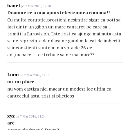
banel
pe 7 Mar 2016, 12:30
Doamne ce a mai ajuns televiziunea romana!!
Cu multa coruptie,prostie si nesimtire sigur ca poti sa
faci dintr-un gibon un mare cantaret pe care sa-l
trimiti la Eurovision. Este trist ca ajunge maimuta asta
sa ne reprezinte dar daca ne gandim la cat de imbecili
si inconstienti suntem in a vota de 26 de
ani,incoace......ce trebuie sa ne mai mire??
Lumi
pe 7 Mar 2016, 12:11
nu-mi place
nu vom castiga nici macar un modest loc ultim cu
cantecelul asta. trist si plicticos
xyz
pe 7 Mar 2016, 11:24
are
cumva sindromul Down?