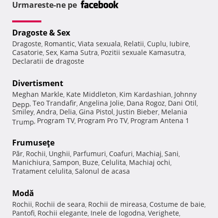
Urmareste-ne pe
Dragoste & Sex
Dragoste
Romantic
Viata sexuala
Relatii
Cuplu
Iubire
,
,
,
,
,
,
Casatorie
Sex
Kama Sutra
Pozitii sexuale Kamasutra
,
,
,
,
Declaratii de dragoste
Divertisment
Meghan Markle
Kate Middleton
Kim Kardashian
Johnny
,
,
,
Teo Trandafir
Angelina Jolie
Dana Rogoz
Dani Otil
Depp
,
,
,
,
,
Smiley
Andra
Delia
Gina Pistol
Justin Bieber
Melania
,
,
,
,
,
Program TV
Program Pro TV
Program Antena 1
Trump
,
,
,
Frumuseţe
Păr
Rochii
Unghii
Parfumuri
Coafuri
Machiaj
Sani
,
,
,
,
,
,
,
Manichiura
Sampon
Buze
Celulita
Machiaj ochi
,
,
,
,
,
Tratament celulita
Salonul de acasa
,
Modă
Rochii
Rochii de seara
Rochii de mireasa
Costume de baie
,
,
,
,
Pantofi
Rochii elegante
Inele de logodna
Verighete
,
,
,
,