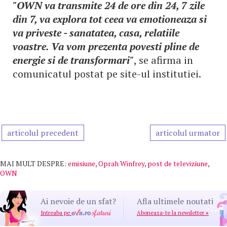
"OWN va transmite 24 de ore din 24, 7 zile
din 7, va explora tot ceea va emotioneaza si
va priveste - sanatatea, casa, relatiile
voastre. Va vom prezenta povesti pline de
energie si de transformari"
, se afirma in
comunicatul postat pe site-ul institutiei.
articolul precedent
articolul urmator
MAI MULT DESPRE:
emisiune
,
Oprah Winfrey
,
post de televiziune
,
OWN
Ai nevoie de un sfat?
Afla ultimele noutati
Intreaba pe
Aboneaza-te la newsletter
»