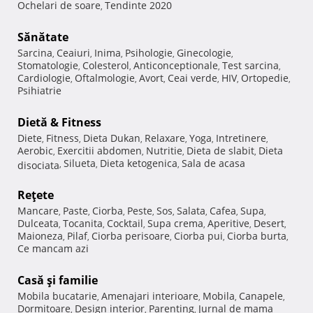
Ochelari de soare
Tendinte 2020
,
Sănătate
Sarcina
Ceaiuri
Inima
Psihologie
Ginecologie
,
,
,
,
,
Stomatologie
Colesterol
Anticonceptionale
Test sarcina
,
,
,
,
Cardiologie
Oftalmologie
Avort
Ceai verde
HIV
Ortopedie
,
,
,
,
,
,
Psihiatrie
Dietă & Fitness
Diete
Fitness
Dieta Dukan
Relaxare
Yoga
Intretinere
,
,
,
,
,
,
Aerobic
Exercitii abdomen
Nutritie
Dieta de slabit
Dieta
,
,
,
,
Silueta
Dieta ketogenica
Sala de acasa
disociata
,
,
,
Reţete
Mancare
Paste
Ciorba
Peste
Sos
Salata
Cafea
Supa
,
,
,
,
,
,
,
,
Dulceata
Tocanita
Cocktail
Supa crema
Aperitive
Desert
,
,
,
,
,
,
Maioneza
Pilaf
Ciorba perisoare
Ciorba pui
Ciorba burta
,
,
,
,
,
Ce mancam azi
Casă şi familie
Mobila bucatarie
Amenajari interioare
Mobila
Canapele
,
,
,
,
Dormitoare
Design interior
Parenting
Jurnal de mama
,
,
,