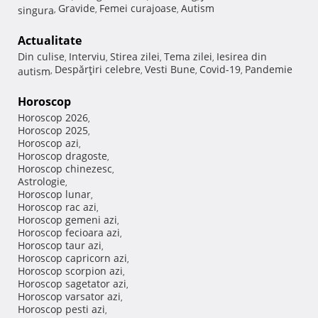
Gravide
Femei curajoase
Autism
singura
,
,
,
Actualitate
Din culise
Interviu
Stirea zilei
Tema zilei
Iesirea din
,
,
,
,
Despărţiri celebre
Vesti Bune
Covid-19
Pandemie
autism
,
,
,
,
Horoscop
Horoscop 2026
,
Horoscop 2025
,
Horoscop azi
,
Horoscop dragoste
,
Horoscop chinezesc
,
Astrologie
,
Horoscop lunar
,
Horoscop rac azi
,
Horoscop gemeni azi
,
Horoscop fecioara azi
,
Horoscop taur azi
,
Horoscop capricorn azi
,
Horoscop scorpion azi
,
Horoscop sagetator azi
,
Horoscop varsator azi
,
Horoscop pesti azi
,