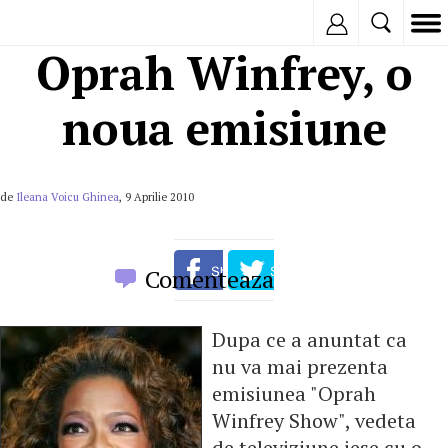
Inregistreaza
Oprah Winfrey, o
noua emisiune
de
Ileana Voicu Ghinea
, 9 Aprilie 2010
Comenteaza
Dupa ce a anuntat ca
nu va mai prezenta
emisiunea "Oprah
Winfrey Show", vedeta
de televiziune iese cu o