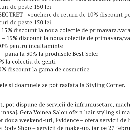
ri de peste 150 lei
CTRET - vouchere de return de 10% discount p
ri de peste 150 lei
– 15% discount la noua colectie de primavara/var
 – 15% discount la noua colectie de primavara/v
10% pentru incaltaminte
 pana la 30% la produsele Best Seler
% la colectia de genti
30% discount la gama de cosmetice
e si doamnele se pot rasfata la Styling Corner.
it, pot dispune de servicii de infrumusetare, mach
i masaj. Geta Voinea Salon ofera hair styling si m
r doua weekend-uri, Evidence – ofera servicii de 
e Body Shop – servicii de make-up, iar pe 27 febru