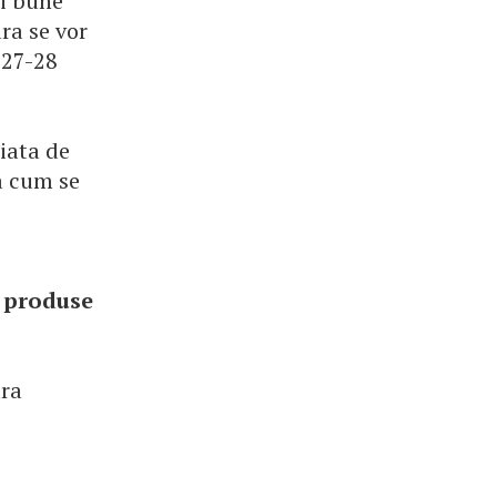
ai bune
ara se vor
 27-28
iata de
a cum se
 produse
ara