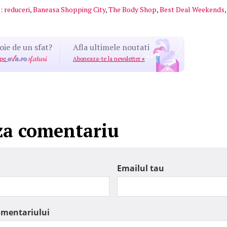
:
reduceri
,
Baneasa Shopping City
,
The Body Shop
,
Best Deal Weekends
oie de un sfat?
Afla ultimele noutati
 pe
Aboneaza-te la newsletter
»
za comentariu
Emailul tau
omentariului