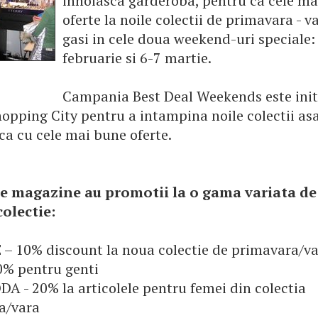
innoiasca garderoba, pentru ca cele m
oferte la noile colectii de primavara - v
gasi in cele doua weekend-uri speciale:
februarie si 6-7 martie.
Campania Best Deal Weekends este init
opping City pentru a intampina noile colectii as
ca cu cele mai bune oferte.
 magazine au promotii la o gama variata de
olectie:
– 10% discount la noua colectie de primavara/v
0% pentru genti
 - 20% la articolele pentru femei din colectia
a/vara