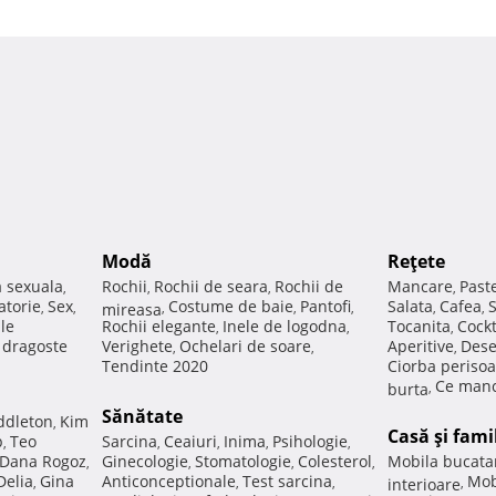
Modă
Reţete
a sexuala
Rochii
Rochii de seara
Rochii de
Mancare
Past
,
,
,
,
atorie
Sex
Costume de baie
Pantofi
Salata
Cafea
,
,
mireasa
,
,
,
,
,
ale
Rochii elegante
Inele de logodna
Tocanita
Cockt
,
,
,
e dragoste
Verighete
Ochelari de soare
Aperitive
Dese
,
,
,
Tendinte 2020
Ciorba perisoa
Ce manc
burta
,
Sănătate
ddleton
Kim
,
Casă şi fami
p
Teo
Sarcina
Ceaiuri
Inima
Psihologie
,
,
,
,
,
Dana Rogoz
Ginecologie
Stomatologie
Colesterol
Mobila bucata
,
,
,
,
Delia
Gina
Anticonceptionale
Test sarcina
Mob
,
,
,
interioare
,