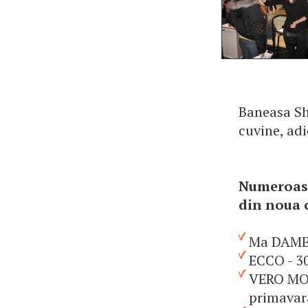
Baneasa Sh
cuvine, adi
Numeroase
din noua c
Ma DAME 
ECCO - 3
VERO MODA
primavar