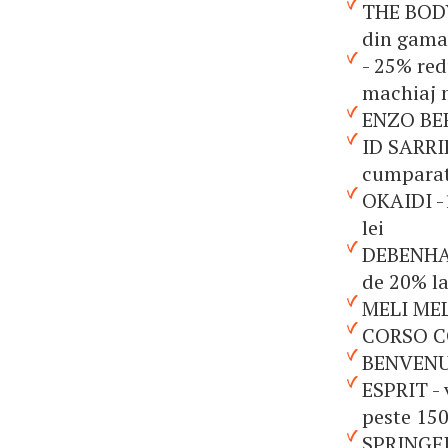
THE BODY
din gama 
- 25% re
machiaj m
ENZO BERT
ID SARRIE
cumparatu
OKAIDI -
lei
DEBENHAM
de 20% la
MELI MEL
CORSO CO
BENVENUT
ESPRIT -
peste 150
SPRINGFI