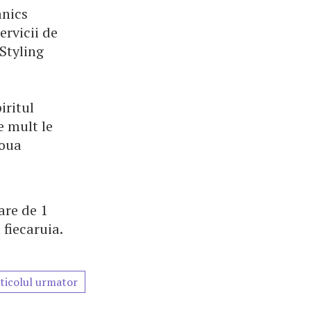
anics
ervicii de
Styling
iritul
e mult le
doua
are de 1
 fiecaruia.
ticolul urmator