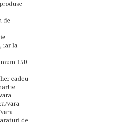
 produse
a de
ie
 iar la
nimum 150
cher cadou
martie
vara
ra/vara
/vara
araturi de
u