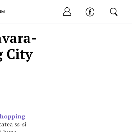
Nu ai cont?
Inregistreaza-
UM
avara-
 City
Shopping
tatea ss-si