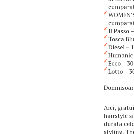
cumparatu
WOMEN’SE
cumparatu
Il Passo 
Tosca Blu
Diesel – 
Humanic –
Ecco – 30
Lotto – 
Domnisoarel
Aici, gratu
hairstyle s
durata celo
styling, Th