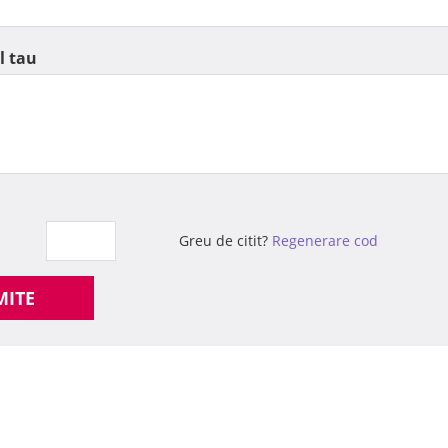
l tau
Greu de citit?
Regenerare cod
MITE