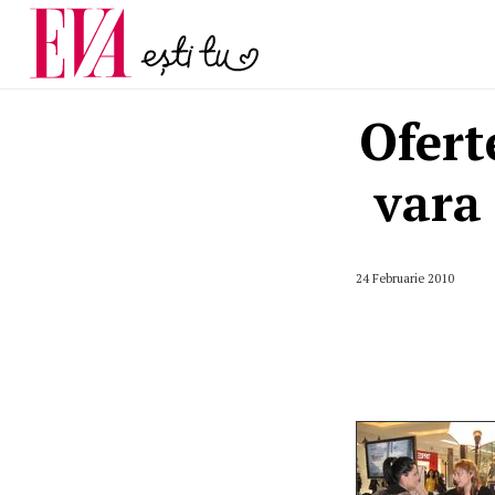
și 60 de ani. De ce te t
Carieră
pe măsură ce înaintez
Actualitate
Ofert
vara
24 Februarie 2010