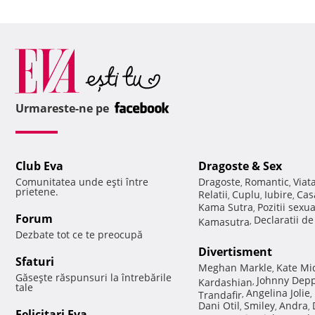
Urmareste-ne pe
Club Eva
Dragoste & Sex
Comunitatea unde eşti între
Dragoste
Romantic
Viat
,
,
prietene.
Relatii
Cuplu
Iubire
Cas
,
,
,
Kama Sutra
Pozitii sexu
,
Forum
Declaratii d
Kamasutra
,
Dezbate tot ce te preocupă
Divertisment
Sfaturi
Meghan Markle
Kate Mi
,
Găseşte răspunsuri la întrebările
Johnny Dep
Kardashian
,
tale
Angelina Jolie
Trandafir
,
,
Dani Otil
Smiley
Andra
,
,
,
Felicitari Eva