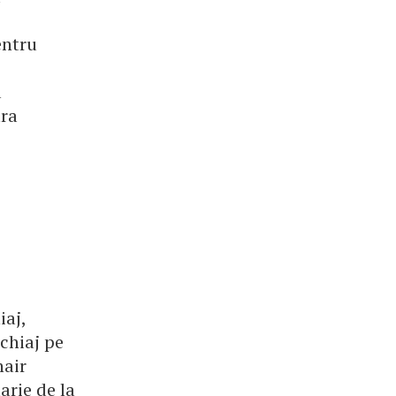
entru
a
ara
iaj,
achiaj pe
hair
arie de la