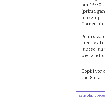
ora 15:30 
(prima gama
make-up, Ij
Corner-ului
Pentru ca c
creativ atu
iubesc: un
weekend-ur
Copiii vor 
sau 8 marti
articolul prece