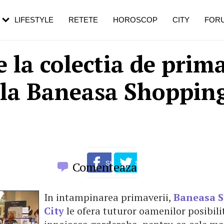
rezești mai des
Cât durează, cum te pregătești și cât
i în vârstă
de dureroasă este investigația
LIFESTYLE
RETETE
HOROSCOP
CITY
FOR
e la colectia de prim
 la Baneasa Shopping
Comenteaza
In intampinarea primaverii,
Baneasa 
City
le ofera tuturor oamenilor posibili