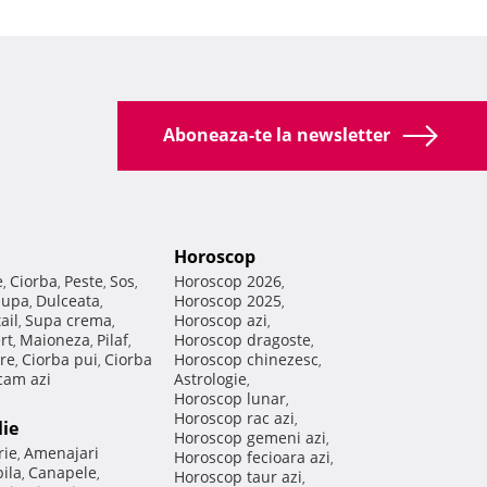
Aboneaza-te la newsletter
Horoscop
e
Ciorba
Peste
Sos
Horoscop 2026
,
,
,
,
,
Supa
Dulceata
Horoscop 2025
,
,
,
ail
Supa crema
Horoscop azi
,
,
,
rt
Maioneza
Pilaf
Horoscop dragoste
,
,
,
,
re
Ciorba pui
Ciorba
Horoscop chinezesc
,
,
,
am azi
Astrologie
,
Horoscop lunar
,
Horoscop rac azi
,
lie
Horoscop gemeni azi
,
rie
Amenajari
,
Horoscop fecioara azi
,
ila
Canapele
,
,
Horoscop taur azi
,