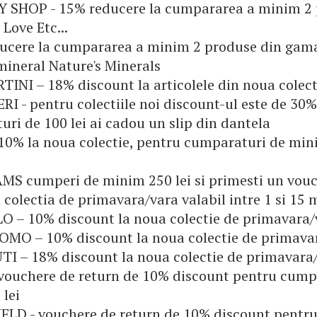
 SHOP - 15% reducere la cumpararea a minim 2
Love Etc...
ducere la cumpararea a minim 2 produse din gam
ineral Nature's Minerals
INI – 18% discount la articolele din noua colect
RI - pentru colectiile noi discount-ul este de 30%,
ri de 100 lei ai cadou un slip din dantela
10% la noua colectie, pentru cumparaturi de mi
S cumperi de minim 250 lei si primesti un vou
 colectia de primavara/vara valabil intre 1 si 15 
O – 10% discount la noua colectie de primavara/
MO – 10% discount la noua colectie de primava
I – 18% discount la noua colectie de primavara
 vouchere de return de 10% discount pentru cump
 lei
ELD - vouchere de return de 10% discount pentr