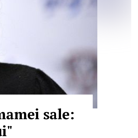
mamei sale:
i"