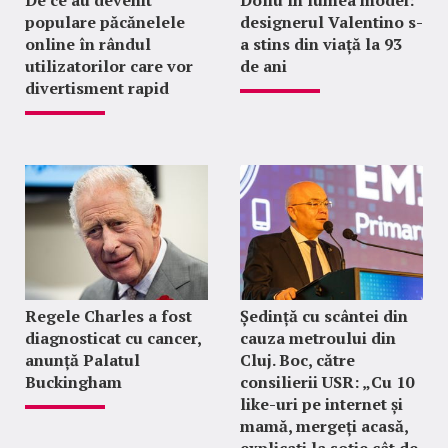
De ce au devenit
Doliu în lumea modei:
populare păcănelele
designerul Valentino s-
online în rândul
a stins din viață la 93
utilizatorilor care vor
de ani
divertisment rapid
Regele Charles a fost
Ședință cu scântei din
diagnosticat cu cancer,
cauza metroului din
anunță Palatul
Cluj. Boc, către
Buckingham
consilierii USR: „Cu 10
like-uri pe internet și
mamă, mergeți acasă,