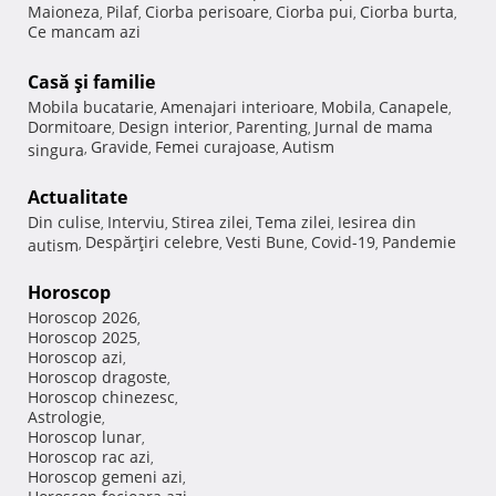
Maioneza
Pilaf
Ciorba perisoare
Ciorba pui
Ciorba burta
,
,
,
,
,
Ce mancam azi
Casă şi familie
Mobila bucatarie
Amenajari interioare
Mobila
Canapele
,
,
,
,
Dormitoare
Design interior
Parenting
Jurnal de mama
,
,
,
Gravide
Femei curajoase
Autism
singura
,
,
,
Actualitate
Din culise
Interviu
Stirea zilei
Tema zilei
Iesirea din
,
,
,
,
Despărţiri celebre
Vesti Bune
Covid-19
Pandemie
autism
,
,
,
,
Horoscop
Horoscop 2026
,
Horoscop 2025
,
Horoscop azi
,
Horoscop dragoste
,
Horoscop chinezesc
,
Astrologie
,
Horoscop lunar
,
Horoscop rac azi
,
Horoscop gemeni azi
,