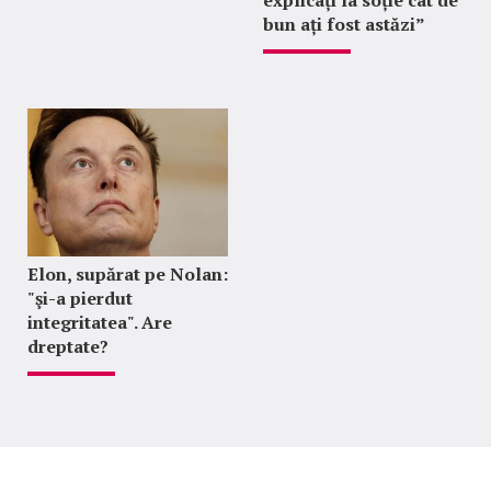
explicați la soție cât de
bun ați fost astăzi”
Elon, supărat pe Nolan:
"şi-a pierdut
integritatea". Are
dreptate?