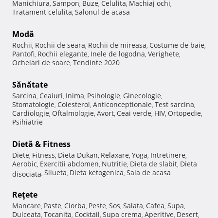
Manichiura
Sampon
Buze
Celulita
Machiaj ochi
,
,
,
,
,
Tratament celulita
Salonul de acasa
,
Modă
Rochii
Rochii de seara
Rochii de mireasa
Costume de baie
,
,
,
,
Pantofi
Rochii elegante
Inele de logodna
Verighete
,
,
,
,
Ochelari de soare
Tendinte 2020
,
Sănătate
Sarcina
Ceaiuri
Inima
Psihologie
Ginecologie
,
,
,
,
,
Stomatologie
Colesterol
Anticonceptionale
Test sarcina
,
,
,
,
Cardiologie
Oftalmologie
Avort
Ceai verde
HIV
Ortopedie
,
,
,
,
,
,
Psihiatrie
Dietă & Fitness
Diete
Fitness
Dieta Dukan
Relaxare
Yoga
Intretinere
,
,
,
,
,
,
Aerobic
Exercitii abdomen
Nutritie
Dieta de slabit
Dieta
,
,
,
,
Silueta
Dieta ketogenica
Sala de acasa
disociata
,
,
,
Reţete
Mancare
Paste
Ciorba
Peste
Sos
Salata
Cafea
Supa
,
,
,
,
,
,
,
,
Dulceata
Tocanita
Cocktail
Supa crema
Aperitive
Desert
,
,
,
,
,
,