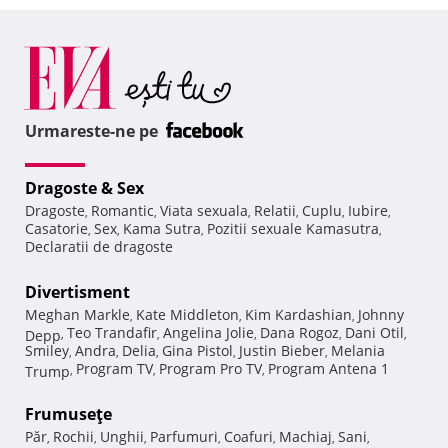
Urmareste-ne pe
Dragoste & Sex
Dragoste
Romantic
Viata sexuala
Relatii
Cuplu
Iubire
,
,
,
,
,
,
Casatorie
Sex
Kama Sutra
Pozitii sexuale Kamasutra
,
,
,
,
Declaratii de dragoste
Divertisment
Meghan Markle
Kate Middleton
Kim Kardashian
Johnny
,
,
,
Teo Trandafir
Angelina Jolie
Dana Rogoz
Dani Otil
Depp
,
,
,
,
,
Smiley
Andra
Delia
Gina Pistol
Justin Bieber
Melania
,
,
,
,
,
Program TV
Program Pro TV
Program Antena 1
Trump
,
,
,
Frumuseţe
Păr
Rochii
Unghii
Parfumuri
Coafuri
Machiaj
Sani
,
,
,
,
,
,
,