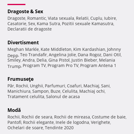
Dragoste & Sex
Dragoste
Romantic
Viata sexuala
Relatii
Cuplu
Iubire
,
,
,
,
,
,
Casatorie
Sex
Kama Sutra
Pozitii sexuale Kamasutra
,
,
,
,
Declaratii de dragoste
Divertisment
Meghan Markle
Kate Middleton
Kim Kardashian
Johnny
,
,
,
Teo Trandafir
Angelina Jolie
Dana Rogoz
Dani Otil
Depp
,
,
,
,
,
Smiley
Andra
Delia
Gina Pistol
Justin Bieber
Melania
,
,
,
,
,
Program TV
Program Pro TV
Program Antena 1
Trump
,
,
,
Frumuseţe
Păr
Rochii
Unghii
Parfumuri
Coafuri
Machiaj
Sani
,
,
,
,
,
,
,
Manichiura
Sampon
Buze
Celulita
Machiaj ochi
,
,
,
,
,
Tratament celulita
Salonul de acasa
,
Modă
Rochii
Rochii de seara
Rochii de mireasa
Costume de baie
,
,
,
,
Pantofi
Rochii elegante
Inele de logodna
Verighete
,
,
,
,
Ochelari de soare
Tendinte 2020
,