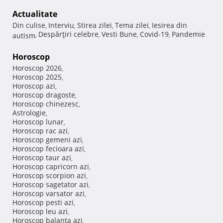
Actualitate
Din culise
Interviu
Stirea zilei
Tema zilei
Iesirea din
,
,
,
,
Despărţiri celebre
Vesti Bune
Covid-19
Pandemie
autism
,
,
,
,
Horoscop
Horoscop 2026
,
Horoscop 2025
,
Horoscop azi
,
Horoscop dragoste
,
Horoscop chinezesc
,
Astrologie
,
Horoscop lunar
,
Horoscop rac azi
,
Horoscop gemeni azi
,
Horoscop fecioara azi
,
Horoscop taur azi
,
Horoscop capricorn azi
,
Horoscop scorpion azi
,
Horoscop sagetator azi
,
Horoscop varsator azi
,
Horoscop pesti azi
,
Horoscop leu azi
,
Horoscop balanta azi
,