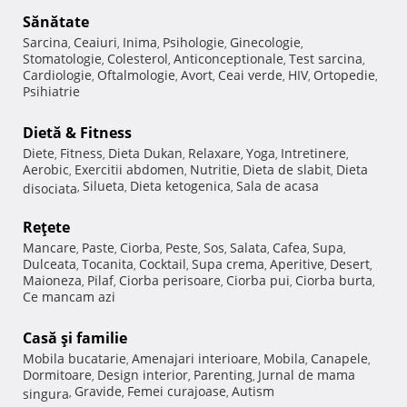
Sănătate
Sarcina
Ceaiuri
Inima
Psihologie
Ginecologie
,
,
,
,
,
Stomatologie
Colesterol
Anticonceptionale
Test sarcina
,
,
,
,
Cardiologie
Oftalmologie
Avort
Ceai verde
HIV
Ortopedie
,
,
,
,
,
,
Psihiatrie
Dietă & Fitness
Diete
Fitness
Dieta Dukan
Relaxare
Yoga
Intretinere
,
,
,
,
,
,
Aerobic
Exercitii abdomen
Nutritie
Dieta de slabit
Dieta
,
,
,
,
Silueta
Dieta ketogenica
Sala de acasa
disociata
,
,
,
Reţete
Mancare
Paste
Ciorba
Peste
Sos
Salata
Cafea
Supa
,
,
,
,
,
,
,
,
Dulceata
Tocanita
Cocktail
Supa crema
Aperitive
Desert
,
,
,
,
,
,
Maioneza
Pilaf
Ciorba perisoare
Ciorba pui
Ciorba burta
,
,
,
,
,
Ce mancam azi
Casă şi familie
Mobila bucatarie
Amenajari interioare
Mobila
Canapele
,
,
,
,
Dormitoare
Design interior
Parenting
Jurnal de mama
,
,
,
Gravide
Femei curajoase
Autism
singura
,
,
,