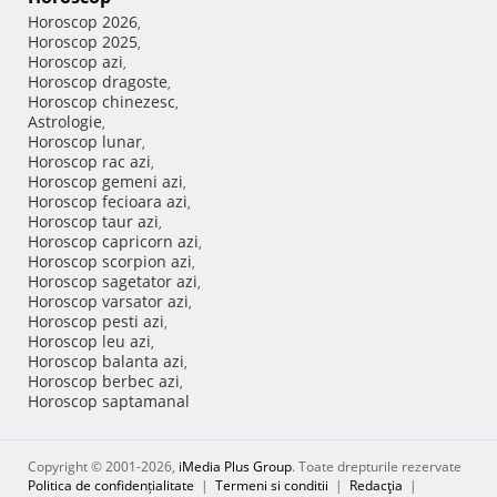
Horoscop 2026
,
Horoscop 2025
,
Horoscop azi
,
Horoscop dragoste
,
Horoscop chinezesc
,
Astrologie
,
Horoscop lunar
,
Horoscop rac azi
,
Horoscop gemeni azi
,
Horoscop fecioara azi
,
Horoscop taur azi
,
Horoscop capricorn azi
,
Horoscop scorpion azi
,
Horoscop sagetator azi
,
Horoscop varsator azi
,
Horoscop pesti azi
,
Horoscop leu azi
,
Horoscop balanta azi
,
Horoscop berbec azi
,
Horoscop saptamanal
Copyright © 2001-2026,
iMedia Plus Group
. Toate drepturile rezervate
Politica de confidențialitate
|
Termeni si conditii
|
Redacţia
|