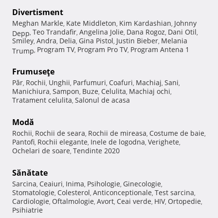
Divertisment
Meghan Markle
Kate Middleton
Kim Kardashian
Johnny
,
,
,
Teo Trandafir
Angelina Jolie
Dana Rogoz
Dani Otil
Depp
,
,
,
,
,
Smiley
Andra
Delia
Gina Pistol
Justin Bieber
Melania
,
,
,
,
,
Program TV
Program Pro TV
Program Antena 1
Trump
,
,
,
Frumuseţe
Păr
Rochii
Unghii
Parfumuri
Coafuri
Machiaj
Sani
,
,
,
,
,
,
,
Manichiura
Sampon
Buze
Celulita
Machiaj ochi
,
,
,
,
,
Tratament celulita
Salonul de acasa
,
Modă
Rochii
Rochii de seara
Rochii de mireasa
Costume de baie
,
,
,
,
Pantofi
Rochii elegante
Inele de logodna
Verighete
,
,
,
,
Ochelari de soare
Tendinte 2020
,
Sănătate
Sarcina
Ceaiuri
Inima
Psihologie
Ginecologie
,
,
,
,
,
Stomatologie
Colesterol
Anticonceptionale
Test sarcina
,
,
,
,
Cardiologie
Oftalmologie
Avort
Ceai verde
HIV
Ortopedie
,
,
,
,
,
,
Psihiatrie