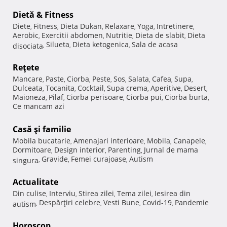
Dietă & Fitness
Diete
Fitness
Dieta Dukan
Relaxare
Yoga
Intretinere
,
,
,
,
,
,
Aerobic
Exercitii abdomen
Nutritie
Dieta de slabit
Dieta
,
,
,
,
Silueta
Dieta ketogenica
Sala de acasa
disociata
,
,
,
Reţete
Mancare
Paste
Ciorba
Peste
Sos
Salata
Cafea
Supa
,
,
,
,
,
,
,
,
Dulceata
Tocanita
Cocktail
Supa crema
Aperitive
Desert
,
,
,
,
,
,
Maioneza
Pilaf
Ciorba perisoare
Ciorba pui
Ciorba burta
,
,
,
,
,
Ce mancam azi
Casă şi familie
Mobila bucatarie
Amenajari interioare
Mobila
Canapele
,
,
,
,
Dormitoare
Design interior
Parenting
Jurnal de mama
,
,
,
Gravide
Femei curajoase
Autism
singura
,
,
,
Actualitate
Din culise
Interviu
Stirea zilei
Tema zilei
Iesirea din
,
,
,
,
Despărţiri celebre
Vesti Bune
Covid-19
Pandemie
autism
,
,
,
,
Horoscop