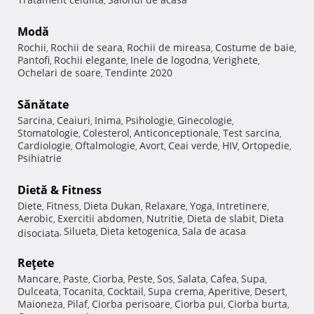
,
Modă
Rochii
Rochii de seara
Rochii de mireasa
Costume de baie
,
,
,
,
Pantofi
Rochii elegante
Inele de logodna
Verighete
,
,
,
,
Ochelari de soare
Tendinte 2020
,
Sănătate
Sarcina
Ceaiuri
Inima
Psihologie
Ginecologie
,
,
,
,
,
Stomatologie
Colesterol
Anticonceptionale
Test sarcina
,
,
,
,
Cardiologie
Oftalmologie
Avort
Ceai verde
HIV
Ortopedie
,
,
,
,
,
,
Psihiatrie
Dietă & Fitness
Diete
Fitness
Dieta Dukan
Relaxare
Yoga
Intretinere
,
,
,
,
,
,
Aerobic
Exercitii abdomen
Nutritie
Dieta de slabit
Dieta
,
,
,
,
Silueta
Dieta ketogenica
Sala de acasa
disociata
,
,
,
Reţete
Mancare
Paste
Ciorba
Peste
Sos
Salata
Cafea
Supa
,
,
,
,
,
,
,
,
Dulceata
Tocanita
Cocktail
Supa crema
Aperitive
Desert
,
,
,
,
,
,
Maioneza
Pilaf
Ciorba perisoare
Ciorba pui
Ciorba burta
,
,
,
,
,