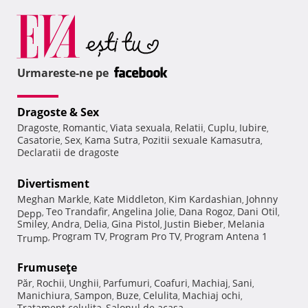
Urmareste-ne pe
Dragoste & Sex
Dragoste
Romantic
Viata sexuala
Relatii
Cuplu
Iubire
,
,
,
,
,
,
Casatorie
Sex
Kama Sutra
Pozitii sexuale Kamasutra
,
,
,
,
Declaratii de dragoste
Divertisment
Meghan Markle
Kate Middleton
Kim Kardashian
Johnny
,
,
,
Teo Trandafir
Angelina Jolie
Dana Rogoz
Dani Otil
Depp
,
,
,
,
,
Smiley
Andra
Delia
Gina Pistol
Justin Bieber
Melania
,
,
,
,
,
Program TV
Program Pro TV
Program Antena 1
Trump
,
,
,
Frumuseţe
Păr
Rochii
Unghii
Parfumuri
Coafuri
Machiaj
Sani
,
,
,
,
,
,
,
Manichiura
Sampon
Buze
Celulita
Machiaj ochi
,
,
,
,
,
Tratament celulita
Salonul de acasa