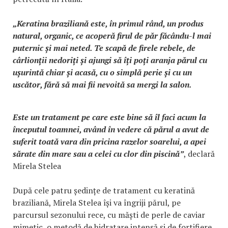
„Keratina braziliană este, în primul rând, un produs
natural, organic, ce acoperă firul de păr făcându-l mai
puternic și mai neted. Te scapă de firele rebele, de
cârlionții nedoriți și ajungi să îți poți aranja părul cu
ușurintă chiar și acasă, cu o simplă perie și cu un
uscător, fără să mai fii nevoită sa mergi la salon.
Este un tratament pe care este bine să îl faci acum la
începutul toamnei, având în vedere că părul a avut de
suferit toată vara din pricina razelor soarelui, a apei
sărate din mare sau a celei cu clor din piscină”
, declară
Mirela Stelea
După cele patru ședințe de tratament cu keratină
braziliană, Mirela Stelea își va îngriji părul, pe
parcursul sezonului rece, cu măști de perle de caviar
mimetic, o metodă de hidratare intensă și de fortifiere