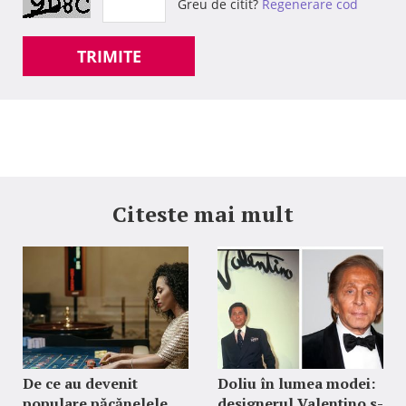
Greu de citit?
Regenerare cod
TRIMITE
Citeste mai mult
De ce au devenit
Doliu în lumea modei:
populare păcănelele
designerul Valentino s-