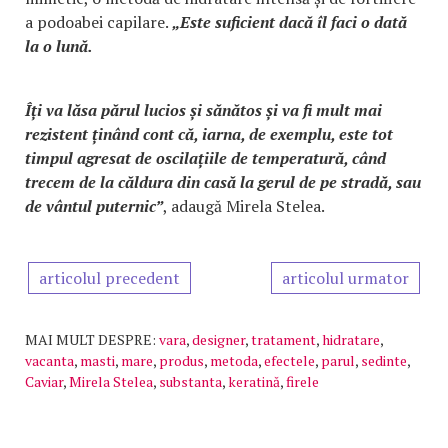
a podoabei capilare.
„Este suficient dacă îl faci o dată
la o lună.
Îți va lăsa părul lucios și sănătos și va fi mult mai
rezistent ținând cont că, iarna, de exemplu, este tot
timpul agresat de oscilațiile de temperatură, când
trecem de la căldura din casă la gerul de pe stradă, sau
de vântul puternic”
, adaugă Mirela Stelea.
articolul precedent
articolul urmator
MAI MULT DESPRE:
vara
,
designer
,
tratament
,
hidratare
,
vacanta
,
masti
,
mare
,
produs
,
metoda
,
efectele
,
parul
,
sedinte
,
Caviar
,
Mirela Stelea
,
substanta
,
keratină
,
firele