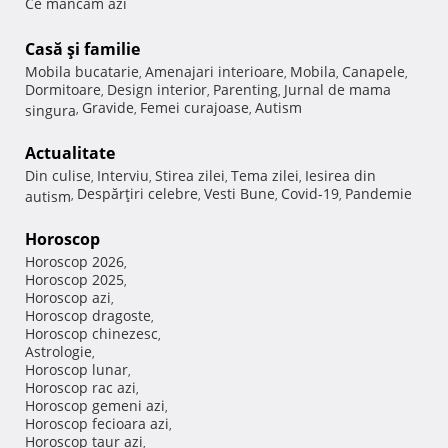
Ce mancam azi
Casă şi familie
Mobila bucatarie
Amenajari interioare
Mobila
Canapele
,
,
,
,
Dormitoare
Design interior
Parenting
Jurnal de mama
,
,
,
Gravide
Femei curajoase
Autism
singura
,
,
,
Actualitate
Din culise
Interviu
Stirea zilei
Tema zilei
Iesirea din
,
,
,
,
Despărţiri celebre
Vesti Bune
Covid-19
Pandemie
autism
,
,
,
,
Horoscop
Horoscop 2026
,
Horoscop 2025
,
Horoscop azi
,
Horoscop dragoste
,
Horoscop chinezesc
,
Astrologie
,
Horoscop lunar
,
Horoscop rac azi
,
Horoscop gemeni azi
,
Horoscop fecioara azi
,
Horoscop taur azi
,