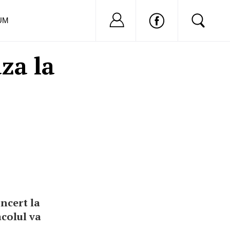
Nu ai cont?
Inregistreaza-
UM
za la
ncert la
acolul va