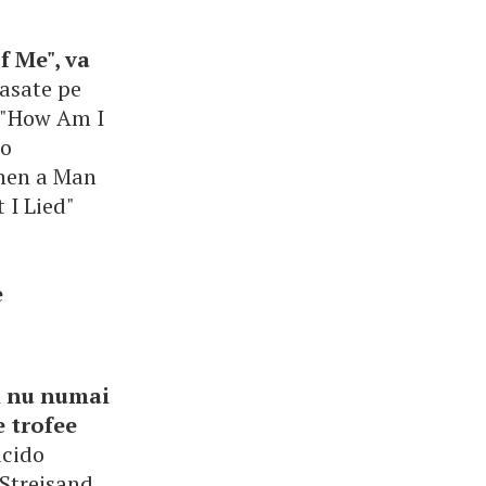
f Me", va
lasate pe
: "How Am I
So
When a Man
 I Lied"
e
si nu numai
e trofee
acido
Streisand,