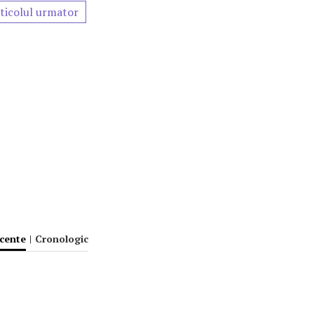
ticolul urmator
ecente
|
Cronologic