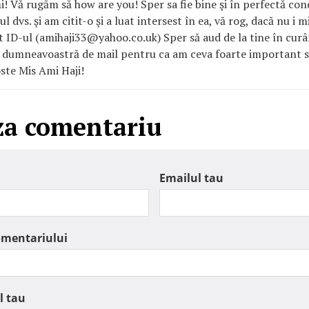
! Vă rugăm să how are you! Sper sa fie bine şi în perfectă cond
ul dvs. şi am citit-o şi a luat intersest în ea, vă rog, dacă nu i 
t ID-ul (amihaji33@yahoo.co.uk) Sper să aud de la tine în curând
 dumneavoastră de mail pentru ca am ceva foarte important să
ste Mis Ami Haji!
za comentariu
Emailul tau
omentariului
l tau