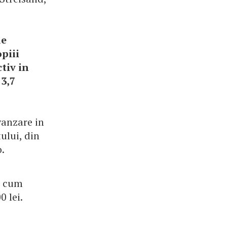
de
piii
ctiv in
 3,7
vanzare in
ului, din
.
a cum
0 lei.