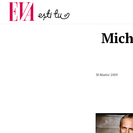
și 60 de ani. De ce te t
Carieră
pe măsură ce înaintez
Actualitate
Mich
30 Martie 2009