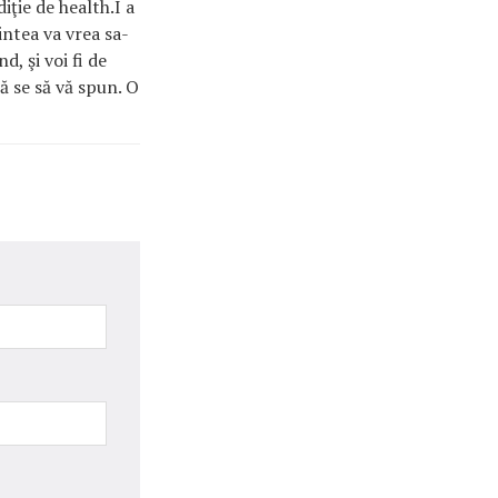
iţie de health.I a
mintea va vrea sa-
, şi voi fi de
 se să vă spun. O