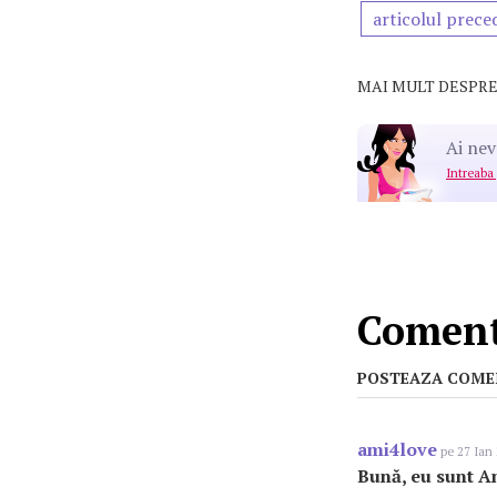
articolul prece
MAI MULT DESPRE
Ai nev
Intreaba
Comenta
POSTEAZA COME
ami4love
pe 27 Ian 
Bună, eu sunt A