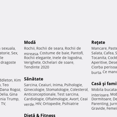
Modă
Reţete
a sexuala
Rochii
Rochii de seara
Rochii de
Mancare
Past
,
,
,
,
atorie
Sex
Costume de baie
Pantofi
Salata
Cafea
,
,
mireasa
,
,
,
,
,
ale
Rochii elegante
Inele de logodna
Tocanita
Cockt
,
,
,
e dragoste
Verighete
Ochelari de soare
Aperitive
Dese
,
,
,
Tendinte 2020
Ciorba perisoa
Ce manc
burta
,
Sănătate
ddleton
Kim
,
Casă şi fami
p
Teo
Sarcina
Ceaiuri
Inima
Psihologie
,
,
,
,
,
Dana Rogoz
Ginecologie
Stomatologie
Colesterol
Mobila bucata
,
,
,
,
Delia
Gina
Anticonceptionale
Test sarcina
Mob
,
,
,
interioare
,
nia Trump
Cardiologie
Oftalmologie
Avort
Ceai
Dormitoare
De
,
,
,
,
,
 TV
HIV
Ortopedie
Psihiatrie
Parenting
Jur
,
verde
,
,
,
,
Gravide
Femei
,
Dietă & Fitness