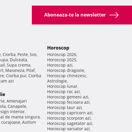
Aboneaza-te la newsletter
Horoscop
e
Ciorba
Peste
Sos
Horoscop 2026
,
,
,
,
,
Supa
Dulceata
Horoscop 2025
,
,
,
ail
Supa crema
Horoscop azi
,
,
,
rt
Maioneza
Pilaf
Horoscop dragoste
,
,
,
,
re
Ciorba pui
Ciorba
Horoscop chinezesc
,
,
,
am azi
Astrologie
,
Horoscop lunar
,
Horoscop rac azi
,
lie
Horoscop gemeni azi
,
rie
Amenajari
,
Horoscop fecioara azi
,
ila
Canapele
,
,
Horoscop taur azi
,
sign interior
,
Horoscop capricorn azi
,
nal de mama singura
,
Horoscop scorpion azi
,
 curajoase
Autism
,
Horoscop sagetator azi
,
Horoscop varsator azi
,