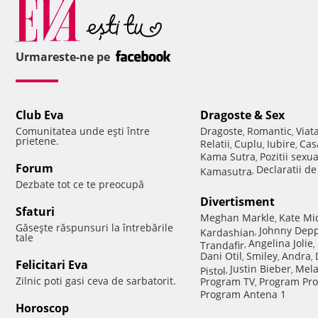
Urmareste-ne pe
Club Eva
Dragoste & Sex
Comunitatea unde eşti între
Dragoste
Romantic
Viat
,
,
prietene.
Relatii
Cuplu
Iubire
Cas
,
,
,
Kama Sutra
Pozitii sexu
,
Forum
Declaratii d
Kamasutra
,
Dezbate tot ce te preocupă
Divertisment
Sfaturi
Meghan Markle
Kate Mi
,
Găseşte răspunsuri la întrebările
Johnny Dep
Kardashian
,
tale
Angelina Jolie
Trandafir
,
,
Dani Otil
Smiley
Andra
,
,
,
Felicitari Eva
Justin Bieber
Mela
Pistol
,
,
Zilnic poti gasi ceva de sarbatorit.
Program TV
Program Pro
,
Program Antena 1
Horoscop