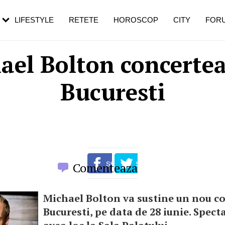
rezești mai des
Cât durează, cum te pregătești și cât
i în vârstă
de dureroasă este investigația
LIFESTYLE
RETETE
HOROSCOP
CITY
FOR
ael Bolton concertea
Bucuresti
Comenteaza
Michael Bolton va sustine un nou co
Bucuresti, pe data de 28 iunie. Spect