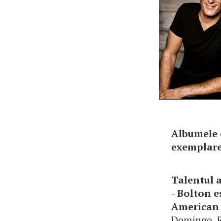
Albumele 
exemplare
Talentul a
- Bolton e
American 
Domingo, R