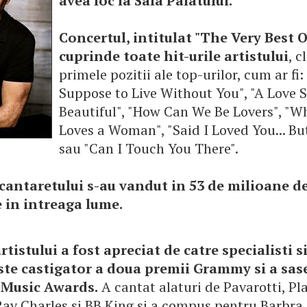
avea loc la Sala Palatului.
Concertul, intitulat "The Very Best O
cuprinde toate hit-urile artistului
, c
primele pozitii ale top-urilor, cum ar fi
Suppose to Live Without You", "A Love 
Beautiful", "How Can We Be Lovers", "
Loves a Woman", "Said I Loved You... But
sau "Can I Touch You There".
cantaretului s-au vandut in 53 de milioane d
 in intreaga lume.
rtistului a fost apreciat de catre specialisti 
ste castigator a doua premii Grammy si a sas
Music Awards.
A cantat alaturi de Pavarotti, Pl
ay Charles si BB King si a compus pentru Barbra 