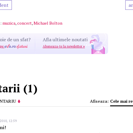
dent
ar
:
muzica
,
concert
,
Michael Bolton
oie de un sfat?
Afla ultimele noutati
 pe
Aboneaza-te la newsletter
»
rii (1)
NTARIU
Afiseaza:
Cele mai r
2010, 12:59
mi!