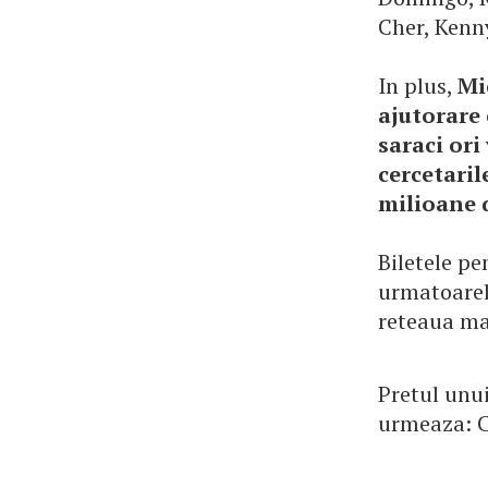
Cher, Kenny
In plus,
Mi
ajutorare 
saraci ori
cercetaril
milioane d
Biletele pe
urmatoarele
reteaua ma
Pretul unui
urmeaza: Cat