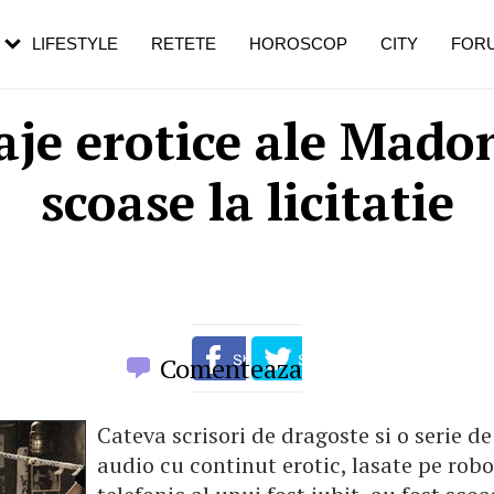
rebui să mergi
și 60 de ani. De ce te trezești mai des
pe măsură ce înaintezi în vârstă
LIFESTYLE
RETETE
HOROSCOP
CITY
FOR
je erotice ale Mado
scoase la licitatie
Comenteaza
Cateva scrisori de dragoste si o serie d
audio cu continut erotic, lasate pe robo