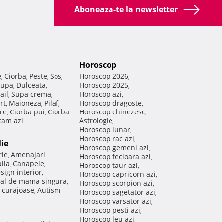
Aboneaza-te la newsletter
Horoscop
e
Ciorba
Peste
Sos
Horoscop 2026
,
,
,
,
,
Supa
Dulceata
Horoscop 2025
,
,
,
ail
Supa crema
Horoscop azi
,
,
,
rt
Maioneza
Pilaf
Horoscop dragoste
,
,
,
,
re
Ciorba pui
Ciorba
Horoscop chinezesc
,
,
,
am azi
Astrologie
,
Horoscop lunar
,
Horoscop rac azi
,
lie
Horoscop gemeni azi
,
rie
Amenajari
,
Horoscop fecioara azi
,
ila
Canapele
,
,
Horoscop taur azi
,
sign interior
,
Horoscop capricorn azi
,
nal de mama singura
,
Horoscop scorpion azi
,
 curajoase
Autism
,
Horoscop sagetator azi
,
Horoscop varsator azi
,
Horoscop pesti azi
,
Horoscop leu azi
,