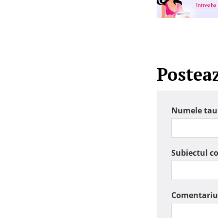
Intreaba
Postea
Numele tau
Subiectul c
Comentariu