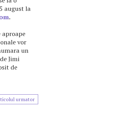
se la o
 5 august la
com
.
e aproape
sonale vor
e numara un
de Jimi
osit de
ticolul urmator