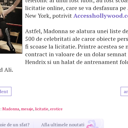
telefonic al unui fost iubit, au fost scoa
licitatie online, care se va desfasura pe
New York, potrivit
Accesshollywood.
Astfel, Madonna se alatura unei liste d
500 de celebritati ale caror obiecte per
fi scoase la licitatie. Printre acestea s
contract in valoare de un dolar semnat 
Hendrix si un halat de antrenament fol
 Ali.
dent
ar
:
Madonna
,
mesaje
,
licitatie
,
erotice
oie de un sfat?
Afla ultimele noutati