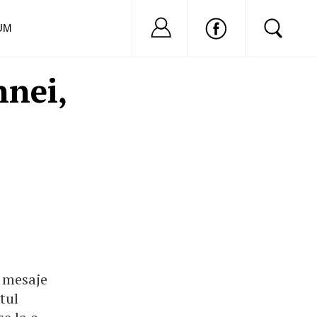
Nu ai cont?
Inregistreaza-
UM
nnei,
e mesaje
tul