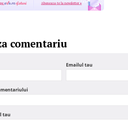
 pe
Aboneaza-te la newsletter
»
za comentariu
Emailul tau
omentariului
l tau