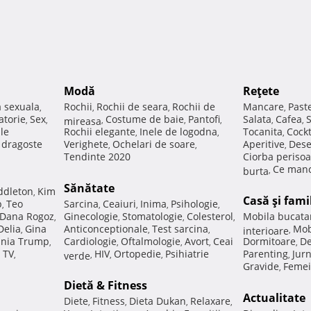
Modă
Reţete
a sexuala
Rochii
Rochii de seara
Rochii de
Mancare
Past
,
,
,
,
atorie
Sex
Costume de baie
Pantofi
Salata
Cafea
,
,
mireasa
,
,
,
,
,
ale
Rochii elegante
Inele de logodna
Tocanita
Cockt
,
,
,
e dragoste
Verighete
Ochelari de soare
Aperitive
Dese
,
,
,
Tendinte 2020
Ciorba perisoa
Ce manc
burta
,
Sănătate
ddleton
Kim
,
Casă şi fami
p
Teo
Sarcina
Ceaiuri
Inima
Psihologie
,
,
,
,
,
Dana Rogoz
Ginecologie
Stomatologie
Colesterol
Mobila bucata
,
,
,
,
Delia
Gina
Anticonceptionale
Test sarcina
Mob
,
,
,
interioare
,
nia Trump
Cardiologie
Oftalmologie
Avort
Ceai
Dormitoare
De
,
,
,
,
,
 TV
HIV
Ortopedie
Psihiatrie
Parenting
Jur
,
verde
,
,
,
,
Gravide
Femei
,
Dietă & Fitness
Actualitate
Diete
Fitness
Dieta Dukan
Relaxare
,
,
,
,