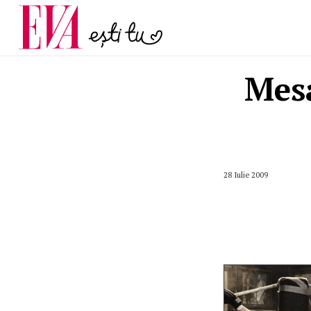
menopauză și când ar t
Carieră
la medic
Actualitate
Mesa
28 Iulie 2009