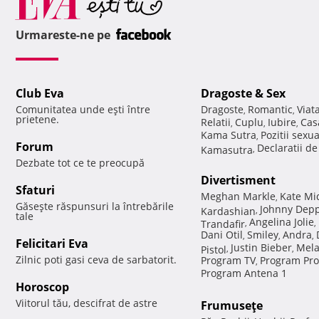
Urmareste-ne pe
Club Eva
Dragoste & Sex
Comunitatea unde eşti între
Dragoste
Romantic
Viat
,
,
prietene.
Relatii
Cuplu
Iubire
Cas
,
,
,
Kama Sutra
Pozitii sexu
,
Forum
Declaratii d
Kamasutra
,
Dezbate tot ce te preocupă
Divertisment
Sfaturi
Meghan Markle
Kate Mi
,
Găseşte răspunsuri la întrebările
Johnny Dep
Kardashian
,
tale
Angelina Jolie
Trandafir
,
,
Dani Otil
Smiley
Andra
,
,
,
Felicitari Eva
Justin Bieber
Mela
Pistol
,
,
Zilnic poti gasi ceva de sarbatorit.
Program TV
Program Pro
,
Program Antena 1
Horoscop
Viitorul tău, descifrat de astre
Frumuseţe